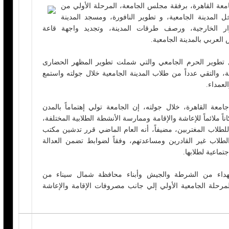
معة القاهرة، برفقة مجلس الجامعة، المرحلة الأولي من
المدينة الجامعية، و تطوير النافورة، ومسجد المدينة
سوار الخارجية، ورصف طرقات المدينة، وتجديد واجهة قاعة
لعربي بالمدينة الجامعية.
ل تطوير الحرم الجامعي والتي شملت تطوير المظهر الحضارى
ة، والتقي عدداً من طلاب المدينة الجامعية خلال جولته واستمع
لعمداء.
ة القاهرة، خلال جولته، إن الجامعة تولي إهتماماً بالمدن
ً ملائماً للإعاشة والإقامة وممارسة الأنشطة الطلابية المختلفة،
 للطلاب المغتربين، مضيفاً، أنه العام الماضي قرر تدشين مكتب
طلاب غير القادرين ومساعدتهم، وفقاً لضوابط تضمن العدالة
جتماعية لطلابها.
شهداء من الشرطة والجيش وأبناء محافظة شمال سيناء من
مرحلة الجامعية الأولي إلي جانب مصروفات الإقامة والإعاشة