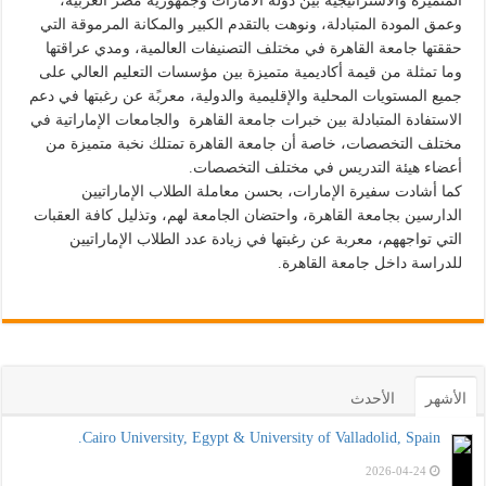
المتميزة والاستراتيجية بين دولة الامارات وجمهورية مصر العربية،
وعمق المودة المتبادلة، ونوهت بالتقدم الكبير والمكانة المرموقة التي
حققتها جامعة القاهرة في مختلف التصنيفات العالمية، ومدي عراقتها
وما تمثلة من قيمة أكاديمية متميزة بين مؤسسات التعليم العالي على
جميع المستويات المحلية والإقليمية والدولية، معربًة عن رغبتها في دعم
الاستفادة المتبادلة بين خبرات جامعة القاهرة والجامعات الإماراتية في
مختلف التخصصات، خاصة أن جامعة القاهرة تمتلك نخبة متميزة من
أعضاء هيئة التدريس في مختلف التخصصات.
كما أشادت سفيرة الإمارات، بحسن معاملة الطلاب الإماراتيين
الدارسين بجامعة القاهرة، واحتضان الجامعة لهم، وتذليل كافة العقبات
التي تواجههم، معربة عن رغبتها في زيادة عدد الطلاب الإماراتيين
للدراسة داخل جامعة القاهرة.
الأشهر
الأحدث
Cairo University, Egypt & University of Valladolid, Spain.
2026-04-24