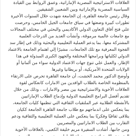
العلاقات الاستراتيجية المصرية الإماراتية، وعمق الروابط بين القيادة
السياسية المصرية والإماراتية وبين الشعبين الشقيقين.
وقال رئيس جامعة القاهرة، إن الجامعة شهدت خلال السنوات الأخيرة
تطورات كبيرة وضعتها في سياق جامعات الجيل الخامس، وحرصت
علي فتح آفاق التعاون الدولي الأكاديمي والبحثي في مختلف المجالات
مع جامعات عالمية مرموقة، وأنشأت العديد من الدرجات العلمية
المشتركة معها، بما يدعم العملية التعليمية والبحثية وذلك في إطار سد
الفجوة المعرفية مع تلك الجامعات، مشيرًا إلي اهتمام الجامعة بالاعتماد
الدولي لكلياتها وبرامجها المختلفة والجهود الكبرى المبذولة في هذا
الإطار، والعمل علي تنوع جهات الاعتماد الدولية سواء من ألمانيا أو
الولايات المتحدة الأمريكية، أو بريطانيا وغيرها.
وأوضح الدكتور محمد الخشت، أن جامعة القاهرة تحرص على الارتقاء
بالمنظومة الخاصة بالطلاب الوافدين من الامارات كانعكاس لقوة
العلاقات الأخوية والاستراتيجية بين مصر والامارات ، وذلك من خلال
تقديم أفضل البرامج التعليمية الدولية وإدماج الطلاب الإماراتيين
بالأنشطة الطلابية عبر الملتقيات الثقافية التي تنظمها كليات الجامعة،
بما ينعكس على اندماجهم مع طلاب جامعة القاهرة الجامعة ككيان
يتلاقى ثقافيًا وفكريًا بما ينعكس على العملية التعليمية والثقافية ودعم
التقارب بين الطلاب الاماراتيين والمصريين.
ومن جانبها، أشادت السفيرة مريم خليفة الكعبي، بالعلاقات الأخوية