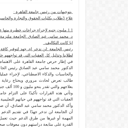
بتوجيهات من رئيس جامعة القاهرة :
علاج 3طلاب بكليات الحقوق والتجارة والحاسبات بتكلفة
1.1.مليون جنيه لإجراء جراحات خطيرة منها عمليتان لزرع نخاع.
د. محمد سامى عبد الصادق :الجامعة ملتزمة ب
ايا كانت التكاليف.
رئيس الجامعة :لن ندخر اى جهد لتوفير كافة أ
لطلابنا وتذليل كل العقبات التى قد تواجههم 
في إطار حرص جامعة القاهرة على الاهتمام ب
والحاسبات والذكاء الاصطناعي، لإجراء عمليا
طالب تعرض لحادث مروري ويحتاج رعاية طب
بعلاجهم والتي تقدر بنحو مليون و 100 ألف جنيه.
وتأتي هذه القرارات تأكيدًا على التزام جامع
العقبات التي قد تواجههم في حياتهم التعليمية 
وأكد الدكتور محمد سامي عبد الصادق، أن صح
أن الجامعة لن تدخر جهدًا في تقديم الدعم ا
المهمة أو غيرها من طرق الدعم حيث تعمل 
القدرة على متابعة دراستهم دون معوقات صحي