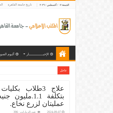
تاريخ جامعة القاهرة
ال
الجمعة ٠٧ / أغسطس / ٢٠٢٦
الإخبــــــــــــــار
ألبوم الصور
عاجل
جامعة القاهرة تحتفل بتخريج الدفعة الـ18 من برنامج الإدارة الرياضية
علاج 3طلاب بكل
بتكلفة 1.1.مل
عمليتان لزرع نخاع.‎
2024-09-07
عدد الزيارات : 396