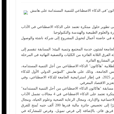
اثون"فى الذكاء الاصطناعي للتنمية المستدامة على هامش
 تطوير حلول مبتكرة تعتمد على الذكاء الاصطناعي فى الآداب
رة والعلوم الطبيعية والهندسة والتكنولوجيا.
ة في حاضنة أعمال لتحويل المشروع إلى شركة ناشئة والوصول
الجامعة لشئون خدمة المجتمع وتنمية البيئة؛ المسابقة تنقسم إلى
 الفرق الثلاثة الفائزة من الكليات والتصفية النهائية فى المرحلة
لابية "هاكاثون" الذكاء الاصطناعي من أجل التنمية المستدامة،
س الجامعة، وذلك على هامش "المؤتمر الدولي الأول للذكاء
الاصطناعي CU AI Nexus 2025"، خلال أكتوبر 2025، في إطار استراتيجية الجامعة للذكاء الاصطناعي، وفي
عزيز الاقتصاد المعرفي.
سابقة "هاكاثون الذكاء الاصطناعي من أحل التنمية المستدامة"
تستهدف تشجيع الطلاب على تطوير حلول مبتكرة تعتمد على الذكاء الاصطناعي في 4 مجالات تشمل الآداب
لاجتماعية والإدارة، ومجال الرعاية الصحية وعلوم الحياة، ومجال
العلوم الطبيعية والهندسة والتكنولوجيا، مشيرًا إلى تخصيص جائزة مالية قدرها 200 ألف جنيه تُمنح للفرق
اقع 50 ألف جنيه لكل فريق فائز، بالإضافة إلي فرص تمويل، وفرص للمشاركة في