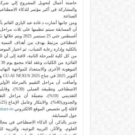
حاضنة أعمال لتحويل المشروع إلي شركة ن
والمشاركة في أكبر مؤتمر للذكاء الاصطناع
الصناعة.
ومن جانبها أشارت د.غادة عبد الباري القائم ب
اصطناعي مرتبط بهدف من أهداف التنمية ا
بالكلية وإدارة رعاية الشباب، ثم اختيار الم
من كل كلية للمرحلة الثانية، لافتة إلى أن 
أكتوبر 2025 في جناح CU-AI NEXUS 2025 وذلك لإعلان الفائزين وعرض المشاريع الفائزة.
التقديمي (10%)، مضيفًة أن مراح
لافتًة إلي تخصيص الموقع الالكتروني
ntact-us
حول المسابقة.
جدير بالذكر، أن الذكاء الاصطناعي في مجال 
العلوم، والآثار، التربية النوعية، والترب