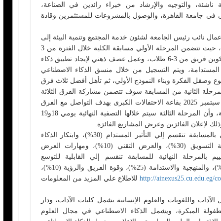
اشئة، والتوجيه والإرشاد من خبراء رائدين في الصناعة،
ي في جامعة القاهرة، والوصول بالمشروعات للمستثمرين وقادة
أعمال نائب رئيس الجامعة لشئون خدمة المجتمع وتنمية البيئة إلى
أن المسابقة سيتم تنظيمها على ثلاث مراحل، حيث تتضمن المرحلة الأولي مسابقة الكلية خلال الفترة من 3
أغسطس حتي 25 سبتمبر 2025 ويتم خلالها تكوين فريق من 3-6 طلاب، وعمل عصف ذهني لإيجاد تطبيق ذكاء
لمستدامة، ويتم التسجيل من خلال منسق الذكاء الاصطناعي
وضوع وصقل الفكرة وبناء النموذج الأولي، ثم تأهل أفضل ثلاث فرق
المرحلة الثانية من المسابقة سوف تتضمن مشاركة الفرق الثلاثة
الفائزة من الكليات وعقد لقاء مجمع يوم 30 سبتمبر 2025 بقاعة الاحتفالات الكبرى بهدف التواصل مع الفرق
الموهوبة الأخرى والاستعداد للمواجهة النهائية، وأن المرحلة الثالثة سيتم خلالها التصفية النهائية يومي 18و19
وأضافت أن مراحل التقييم بالمرحلة الأولي بالمسابقة تنقسم إلي التأثير المستدام (30%)، وابتكار الذكاء
الاصطناعي وتطبيقه العملي (30%)، وقابلية التسويق (30%)، والعرض التقني (10%)، ومهارات العرض
ل التقييم بالمرحلة النهائية للمسابقة تنقسم إلي القابلية للتوسع
والجدوى(40%)، والابتكار وعامل الإبداع (25%)، والمنهجية والاستدامة (25%)، وقوة الفريق والرؤية (10%)،
http://ainexus25.cu.edu.eg/co
للاطلاع علي المزيد من المعلومات
الآداب واللغويات والعلوم الإنسانية يشمل كليات الآداب، ودار
ية للطفولة المبكرة، ويشمل الذكاء الاصطناعي في مجال العلوم