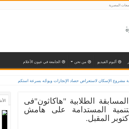
معات المصرية
ألبوم الفيديو
من نحن
الجامعة في عيون الأعلام
لمسابقة الطلابية "هاكاثون"فى
الأش
لتنمية المستدامة على هامش
توبر المقبل.‎