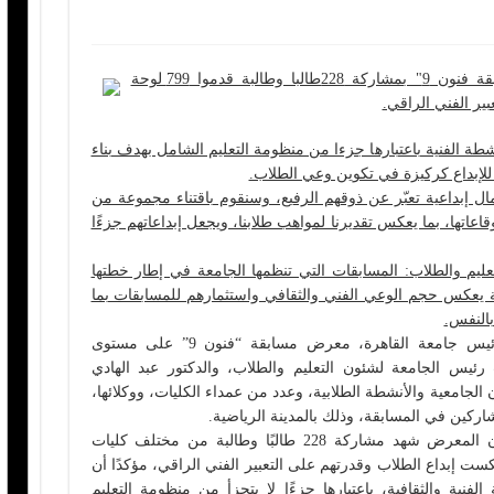
رئيس جامعة القاهرة يفتتح معرض "مسابقة فنون 9" بمشاركة 228طالبا وطالبة قدموا 799 لوحة
ير الفني الراقي.
ة الفنية باعتبارها جزءا من منظومة التعليم الشامل بهدف بناء
لإبداع كركيزة في تكوين وعي الطلاب.
مال إبداعية تعبّر عن ذوقهم الرفيع، وسنقوم باقتناء مجموعة من
عاتها، بما يعكس تقديرنا لمواهب طلابنا، ويجعل إبداعاتهم جزءًا
ليم والطلاب: المسابقات التي تنظمها الجامعة في إطار خطتها
ة يعكس حجم الوعي الفني والثقافي واستثمارهم للمسابقات بما
بالنفس.
افتتح الدكتور محمد سامي عبد الصادق، رئيس جامعة القاهرة، معرض مسابقة “فنون 9” على مستوى
ئيس الجامعة لشئون التعليم والطلاب، والدكتور عبد الهادي
جامعية والأنشطة الطلابية، وعدد من عمداء الكليات، ووكلائها،
ركين في المسابقة، وذلك بالمدينة الرياضية.
وأوضح الدكتور محمد سامي عبدالصادق، أن المعرض شهد مشاركة 228 طالبًا وطالبة من مختلف كليات
حة فنية متنوعة عكست إبداع الطلاب وقدرتهم على التعبير الفني الراقي، مؤكدًا أن
 الفنية والثقافية، باعتبارها جزءًا لا يتجزأ من منظومة التعليم