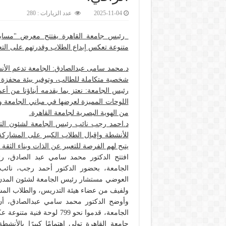
2025-11-04
عدد الزيارات : 280
متنوعة تعكس إبداع الطلاب وقدرتهم على التعب
د.محمد سامى عبدالصادق: الجامعة تدعم الأنشط
شخصية متكاملة للطالب، وتوفير بيئة محفزة ل
رئيس الجامعة: نعتز بما يقدمه أبناؤنا من أع
اللوحات المميزة لعرضها في مباني الجامعة وقا
من الهوية البصرية لجامعة القاهرة.
د.احمد رجب نائب رئيس الجامعة لشئون التع
للأنشطة وإقبال الطلاب الكبير على المشارك
يتيح لهم الفرصة للتعبير عن الذات وبناء الثقة 
الجامعة، بحضور الدكتور أحمد رجب، نائب ر
العوضي مستشار رئيس الجامعة لشئون المدن ال
ولفيف من عضاء هيئة التدريس، والطلاب المشا
الجامعة، قدموا نحو 799 لو
جامعة القاهرة تولي اهتمامًا كبيرًا بالأنشطة