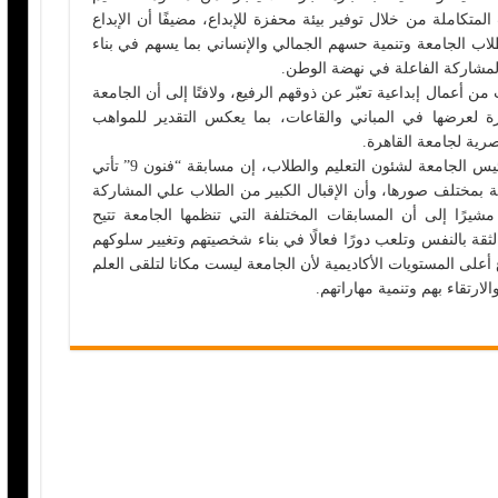
تكاملة من خلال توفير بيئة محفزة للإبداع، مضيفًا أن الإبداع
ب الجامعة وتنمية حسهم الجمالي والإنساني بما يسهم في بناء
المشاركة الفاعلة في نهضة الوطن.
ن أعمال إبداعية تعبّر عن ذوقهم الرفيع، ولافتًا إلى أن الجامعة
ة لعرضها في المباني والقاعات، بما يعكس التقدير للمواهب
بصرية لجامعة القاهرة.
ومن جانبه، قال الدكتور أحمد رجب، نائب رئيس الجامعة لشئون التعليم والطلاب، إن مسابقة “فنون 9” تأتي
ة بمختلف صورها، وأن الإقبال الكبير من الطلاب علي المشاركة
يرًا إلى أن المسابقات المختلفة التي تنظمها الجامعة تتيح
لثقة بالنفس وتلعب دورًا فعالًا في بناء شخصيتهم وتغيير سلوكهم
لى المستويات الأكاديمية لأن الجامعة ليست مكانا لتلقى العلم
لارتقاء بهم وتنمية مهاراتهم.