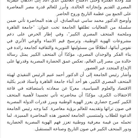
منذ ولادة الفكرة وحتى الافتتاح العالمي الذي أعاد إلى الأذهان عبقرية
المصري القديم وإنجازاته الخالدة، وأبرز للعالم قدرة مصر المعاصرة
على الجمع بين عظمة التاريخ وروح الحاضر.
وأوضح الدكتور محمد سامي عبدالصادق، أن هذه المحاضرة تأتي ضمن
سلسلة من الفعاليات تطلقها الجامعة تحت عنوان: "جامعة القاهرة
وملحمة المتحف المصري الكبير"، وفي إطار الحرص على دعم
مشروعات الهوية الوطنية، وترسيخ قيم الانتماء والوعي الأثري في
نفوس أبنائها، انطلاقًا من مسئوليتها التنويرية والثقافية كجامعة رائدة في
بناء الفكر والوجدان المصري، مؤكدًا أن المتحف الكبير يمثل رسالة
خالدة من مصر إلى العالم، تعكس عمق الحضارة المصرية وقدرتها على
الإبداع المتجدد عبر العصور.
وأشار رئيس الجامعة إلى أن الدكتور أحمد غنيم الرئيس التنفيذي لهيئة
المتحف المصري الكبير، هو أحد أبناء جامعة القاهرة وأستاذ قدير بكلية
الاقتصاد والعلوم السياسية، معربًا عن سعادته باستضافته في قاعة
الاحتفالات الكبرى، مؤكدًا أن محاضرته تأتي تجسيدا لأهمية المتحف
الكبير كصرح حضاري يعزز الهوية الوطنية ويبرز قدرات الدولة المصرية
في صون تراثها وتقديمه للعالم برؤية معاصرة. كما وجه رئيس الجامعة
الدعوة للطلاب ولمنتسبي الجامعة لحضور هذه المحاضرة المميزة، لما
تحمله من قيمة معرفية ووطنية تعزز فهم الهوية المصرية الحضارية
ودور المتحف الكبير في صون التاريخ وصناعة المستقبل.