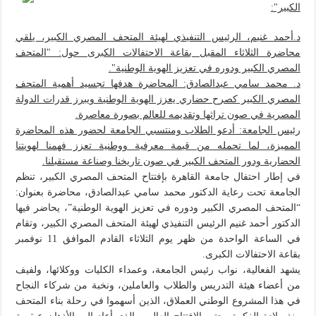
الكبير":
د.أحمد غنيم، الرئيس التنفيذي لهيئة المتحف المصري الكبير، يلقي
محاضرة الثلاثاء المقبل بقاعة الاحتفالات الكبرى حول: "المتحف
المصري الكبير ودوره في تعزيز الهوية الوطنية".
د. محمد سامي عبدالصادق: المحاضرة هدفها تجسيد أهمية المتحف
المصري الكبير كصرح حضاري يعزز الهوية الوطنية ويبرز قدرات الدولة
المصرية في صون تراثها وتقديمه للعالم بصورة معاصرة.
رئيس الجامعة: أدعو الطلاب ومنتسبي الجامعة لحضور هذه المحاضرة
المميزة، لما تحمله من قيمة معرفية ووطنية تعزز فهمنا لهويتنا
الحضارية ودور المتحف الكبير في صون تاريخنا وصناعة مستقبلنا.
في إطار احتفال جامعة القاهرة بإفتتاح المتحف المصري الكبير، تنظم
الجامعة تحت رعاية الدكتور محمد سامي عبدالصادق، محاضرة بعنوان:
“المتحف المصري الكبير ودوره في تعزيز الهوية الوطنية”، يحاضر فيها
الدكتور أحمد غنيم الرئيس التنفيذي لهيئة المتحف المصري الكبير، وتقام
في الساعة الواحدة من ظهر يوم الثلاثاء القادم الموافق 11 نوفمبر
بقاعة الاحتفالات الكبرى.
يشهد الفعالية، نواب رئيس الجامعة، وعمداء الكليات ووكلائها، ولفيف
من أعضاء هيئة التدريس والطلاب والعاملين، ونخبة من شركاء النجاح
في هذا المشروع الوطني العملاق، الذين أسهموا في رحلة بناء المتحف