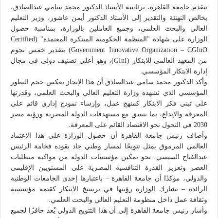
تتقدم جامعة القاهرة، برئاسة الأستاذ الدكتور محمد سامي عبدالصادق،
بخالص التهنئة والتقدير إلى الأستاذ الدكتور أيمن عاشور، وزير التعليم
العالي والبحث العلمي، وجميع العاملين بالوزارة، بمناسبة حصول
الوزارة على شهادة "المنظمة الحكومية المبتكرة المعتمدة" (Certified
Government Innovative Organization – CGInO) بتقدير خمس نجوم
من المعهد العالمي للابتكار (GInI)، وهو أعلى تصنيف دولي في مجال
إدارة الابتكار المؤسسي.
وأكد الدكتور محمد سامي عبدالصادق أن هذا الإنجاز يعكس حجم التطور
المؤسسي الذي تشهده وزارة التعليم العالي والبحث العلمي، وقدرتها
على تبني فكر الابتكار كمنهج عمل، وإرساء نموذج إداري قائم على
المعرفة والإبداع، بما يتسق مع مستهدفات الدولة المصرية ورؤية مصر
2030 في التحول نحو الاقتصاد القائم على المعرفة.
وأضاف رئيس جامعة القاهرة أن حصول الوزارة على هذا الاعتماد
العالمي المرموق يمثل تتويجًا لمسار وطني جاد يقوده فخامة الرئيس
عبدالفتاح السيسي، نحو تمكين مؤسسات الدولة من مواكبة متطلبات
العصر وتعزيز القدرة التنافسية المصرية على المستويين الإقليمي
والدولي، مؤكدًا أن جامعة القاهرة – باعتبارها إحدى الجامعات الوطنية
الرائدة – تشارك الوزارة رؤيتها في ترسيخ الابتكار كقيمة مؤسسية
وثقافة عمل داخل منظومة التعليم العالي والبحث العلمي.
وأشار رئيس جامعة القاهرة إلى أن هذا التتويج الدولي يُعد حافزًا لجميع