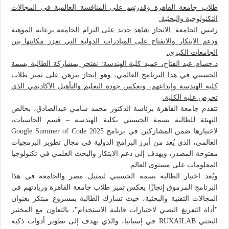
طلاب جامعة القاهرة وقدرتهم على المنافسة العالمية في المجالات
التكنولوجية والبحثية.
رئيس الجامعة: الانجاز شاهد جديد على التزام الجامعة برعاية الموهبة
ودعم الابتكار والانفتاح على المبادرات الدولية التي تعزز مكانتها بين
الجامعات الكبرى.
د.حسام عبد الفتاح، عميد كلية الهندسة: نفتخر بمشاركة الطالبة بسمة
الحسيني في هذا البرنامج العالمي، وهو إنجاز يبرهن على تميز طلاب
كلية الهندسة وإبداعهم، ويعكس جودة التعليم والتأهيل الأكاديمي الذي
تحرص عليه الكلية.
تتقدم جامعة القاهرة برئاسة الدكتور محمد سامي عبدالصادق، بخالص
التهنئة للطالبة بسمة الحسيني بكلية الهندسة – قسم الحاسبات،
لاختيارها ضمن المشاركين في برنامج Google Summer of Code 2025
العالمي، الذي يُعد من أبرز البرامج الدولية في مجال تطوير البرمجيات
مفتوحة المصدر، ويهدف إلى دعم الابتكار والبحث العلمي في تكنولوجيا
المعلومات على مستوى العالم.
ويُعد اختيار الطالبة بسمة الحسيني لتمثيل مصر والجامعة في هذا
البرنامج المرموق إنجازًا يعكس تميز طلاب جامعة القاهرة وريادتهم في
المجالات التقنية والبحثية، حيث تشارك الطالبة بمشروع مبتكر بعنوان
"أداة التفريغ النصي لاختبارات قابلية الاستخدام"، بالتعاون مع المختبر
البحثي RUXAILAB في إسبانيا، والذي يهدف إلى تطوير أدوات ذكية