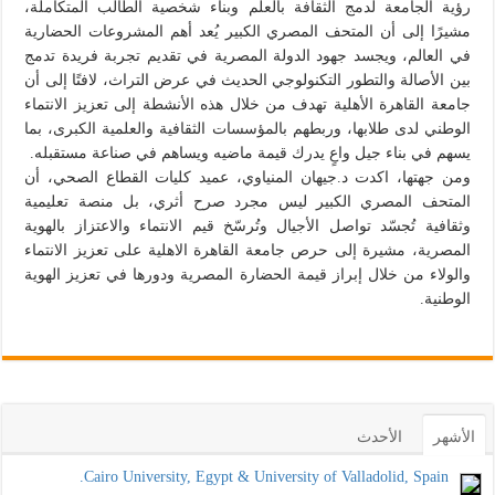
رؤية الجامعة لدمج الثقافة بالعلم وبناء شخصية الطالب المتكاملة،
مشيرًا إلى أن المتحف المصري الكبير يُعد أهم المشروعات الحضارية
في العالم، ويجسد جهود الدولة المصرية في تقديم تجربة فريدة تدمج
بين الأصالة والتطور التكنولوجي الحديث في عرض التراث، لافتًا إلى أن
جامعة القاهرة الأهلية تهدف من خلال هذه الأنشطة إلى تعزيز الانتماء
الوطني لدى طلابها، وربطهم بالمؤسسات الثقافية والعلمية الكبرى، بما
يسهم في بناء جيل واعٍ يدرك قيمة ماضيه ويساهم في صناعة مستقبله.
ومن جهتها، اكدت د.جيهان المنياوي، عميد كليات القطاع الصحي، أن
المتحف المصري الكبير ليس مجرد صرح أثري، بل منصة تعليمية
وثقافية تُجسّد تواصل الأجيال وتُرسّخ قيم الانتماء والاعتزاز بالهوية
المصرية، مشيرة إلى حرص جامعة القاهرة الاهلية على تعزيز الانتماء
والولاء من خلال إبراز قيمة الحضارة المصرية ودورها في تعزيز الهوية
الوطنية.
الأشهر
الأحدث
Cairo University, Egypt & University of Valladolid, Spain.