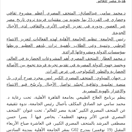
هدية مصر للعالم.
د.محمد سامى عبدالصادق: المتحف المصري أعظم مشروع ثقافي
وحضاري فى القرن21 بما يحتويه من مقتنيات فريدة تروي تاريخ مصر
عبر العصور ودوره في تعزيز الوعي الأثري والثقافي لدى الأجيال
الجديدة.
رئيس الجامعة: تنظيم الجامعة الأهلية لهذه الفعاليات لتعزيز الانتماء
الوطني وتنمية وعي الطلاب بأهمية تراث بلدهم العظيم وربطها
بمؤسسات الدولة ومشروعاتها الرائدة.
د.محمد العطار: المتحف المصري أهم المشروعات الحضارية في العالم،
ويجسد جهود الدولة المصرية في تقديم تجربة فريدة تجمع بين الأصالة
الحضارية والتطور التكنولوجى في عرض التراث.
د. جيهان المنياوي: المتحف المصري الكبير ليس مجرد صرح أثري، بل
منصة تعليمية وثقافية تُجسّد تواصل الأجيال وتُرسّخ قيم الانتماء
والاعتزاز بالهوية المصرية.
ينظم برنامج العلاج الطبيعي بجامعة القاهرة الأهلية، تحت رعاية د.
محمد سامي عبد الصادق المكلف بأعمال رئيس الجامعة، ندوة تثقيفية
عن المتحف المصري الكبير “هدية مصر للعالم”، تحت عنوان "المتحف
المصري قدس الأثر ومعهد العظمة"، يحاضر فيها أ. يسرا حسن
مصطفى المرشد بالمتحف المصري الكبير، في العاشرة صباح الأربعاء
المقبل (19 نوفمبر) بمدرج G02 بمقر الجامعة الأهلية بمدينة السادس