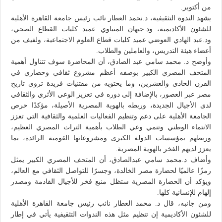
من أكتوبر.
يشهد الندوة التثقيفية، د.نحمد العطار نائب رئيس جامعة القاهرة الأهلية
للشئون الأكاديمية، ود.جيهان المنياوي عميد كليات القطاع الصحي،
ود.عبد الهادي العوضي عميد كليات قطاع العلوم الاجتماعية، ولفيف من
أعضاء هيئة التدريس، والعاملين والطلاب.
وأوضح د. محمد سامي عبد الصادق، أن المحاضرة سوف تتناول أهمية
المتحف المصري الكبير بوصفه أعظم مشروع ثقافي وحضاري في
القرن الحادي والعشرين، وما يحتويه من مقتنيات فريدة تروي تاريخ
مصر عبر العصور، بالإضافة إلى دوره في تعزيز الوعي الأثري والثقافي
لدى الأجيال الجديدة، وربطه بالهوية المصرية الأصيلة، مؤكدًا حرص
الجامعة الأهلية على دعم وتنظيم الفعاليات العلمية والثقافية التي تعزز
الانتماء الوطني وتنمي وعي الطلاب بأهمية التراث المصري العظيم،
وربطهم بمؤسسات الدولة الكبرى ومشروعاتها القومية الرائدة، بما
يعزز لديهم الفخر بالهوية المصرية.
وأضاف د.محمد سامي عبدالصادق، أن المتحف المصري الكبير يمثل
رمزًا عالميًا لحضارة مصر الخالدة، وجسرًا للتواصل الثقافي مع العالم،
ويؤكد أن الحضارة المصرية ستظل منبع فخر للأجيال القادمة ومصدر
إلهام للإنسانية كلها.
ومن جانبه، قال د. محمد العطار نائب رئيس جامعة القاهرة الأهلية
للشئون الأكاديمية إن تنظيم مثل هذه الندوات التثقيفية يأتي في إطار