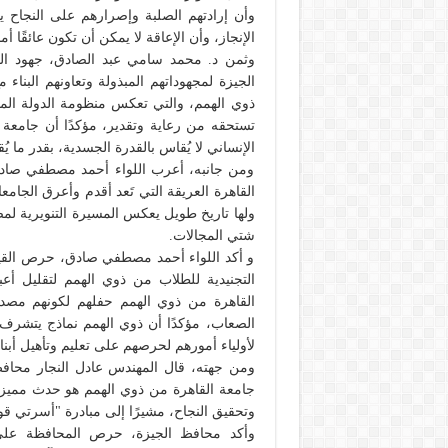
وأن إرادتهم الصلبة وإصرارهم على النجاح 
الإنجاز، وأن الإعاقة لا يمكن أن تكون عائقًا أم
وثمن د. محمد سامي عبد الصادق، جهود القيا
الجيزة لمجهوداتهم المبذولة وتعاونهم البنا
ذوي الهمم، والتي تعكس منظومة الدولة المصري
تستحقه من رعاية وتقدير، مؤكدًا أن جامعة الق
الإنساني لا يُقاس بالقدرة الجسدية، بقدر ما يُ
ومن جانبه، أعرب اللواء أحمد مصطفي صادق م
القاهرة العريقة التي تَعد أقدم وأعرق الجا
ولها تاريخ طويل يعكس المسيرة التنويرية لمص
شتي المجالات.
و أكد اللواء أحمد مصطفي صادق، حرص القياد
التجنيدية للطلاب من ذوي الهمم لتقليل أعب
القاهرة من ذوي الهمم حفلهم لكونهم مصدرًا
الصعاب، مؤكدًا أن ذوي الهمم نماذج يتشرف 
لأولياء أمورهم لحرصهم على تعليم وتأهيل أبنائ
ومن جهته، قال المهندس عادل النجار محافظ 
جامعة القاهرة من ذوي الهمم هو حدث مميز ي
وتحقيق النجاح، مشيرًا إلى مبادرة "أسرتي قو
وأكد محافظ الجيزة، حرص المحافظة على 