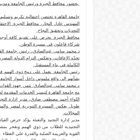
بحضور محافظ الجيزة ورئيس الجامعة ومدير إدا
جامعة القاهرة تحتضن احتفالية تكريم وتسليم ش
المهندس عادل النجار، محافظ الجيزة: الاحتفا
التحديات وتحقيق النجاح.
محافظ الجيزة: نحرص على تقديم كافة أوجه ال
شركاء فاعلون في مسيرة الوطن.
د.محمد سامى عبدالصادق، رئيس جامعة القاهرة:
تحدّه الإعاقات، وتعكس التزام الدولة المصري
الكاملة في بناء المستقبل.
رئيس الجامعة: نعمل على دمج ذوى الهمم في ج
بشأنهم إلى واقع ملموس داخل أسوار الجامعة
د.محمد سامى عبدالصادق: نثمن جهود القوات ال
مع جامعة القاهرة لتيسير الخدمات المقدمة ل
اللواء أحمد مصطفي صادق، مدير إدارة التجنيد 
طويل يعكس المسيرة التنويرية لمصر والمنط
المجالات.
مدير إدارة التجنيد والتعبئة يؤكد حرص القي
التجنيدية للطلاب من ذوي الهمم ونفخر بمشا
القوية والعزيمة الصلبة والقدرة على العطاء .