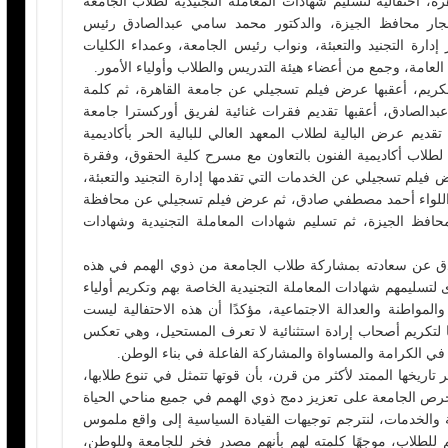
ة، احتفالية لتسليم شهادات المعاملة التجنيدية لطلاب الجامعة
جار محافظ الجيزة، والدكتور محمد سامي عبدالصادق رئيس
ارة التجنيد والتعبئة، ونواب رئيس الجامعة، وعمداء الكليات
لعامة، وجمع من أعضاء هيئة التدريس والطلاب وأولياء الأمور.
الكريم، أعقبها عرض فيلم تسجيلي عن جامعة القاهرة، ثم كلمة
دالصادق، أعقبها تقديم فقرات غنائية لفريق أوركسترا جامعة
ديم عرض البالية لطلاب المعهد العالي للبالية الحر بأكاديمية
طلاب أكاديمية الفنون بالتعاون مع مسرح كلية الحقوق، وفقرة
 فيلم تسجيلي عن الخدمات التي تقدمها إدارة التجنيد والتعبئة،
عبئة اللواء أحمد مصطفي صادق، ثم عرض فيلم تسجيلي عن محافظة
محافظ الجيزة، ثم تسليم شهادات المعاملة التجنيدية وشهادات
ق عن سعادته بمشاركة طلاب الجامعة من ذوي الهمم في هذه
ى لتسليمهم شهادات المعاملة التجنيدية الخاصة بهم وتكريم أولياء
لمواطنة والعدالة الاجتماعية، مؤكدًا أن هذه الاحتفالية ليست
ما لتكريم أصحاب إرادة استثنائية لا تعرف المستحيل، وهي تعكس
في الكرامة والمساواة والمشاركة الفاعلة في بناء الوطن.
تاريخها الممتد لأكثر من قرن، بأن قوتها تتمثل في تنوع طلابها،
حرص الجامعة على تعزيز دمج ذوي الهمم في جميع مناحي الحياة
طة والخدمات، لنترجم توجيهات القيادة السياسية إلى واقع ملموس
 للطلاب، موجهًا كلمته لهم بأنهم مصدر فخر للجامعة وللوطن،