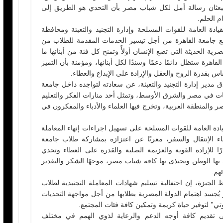
يبعثان رسالة أمل لكل شباب مصر بأن التحدي هو الطريق إلى
ام الحلم.
دة العامة للقوات المسلحة وإدارة التجنيد والتعبئة ومحافظة
ء مع جامعة القاهرة من أجل تيسير الخدمات المقدمة للطلاب من
ة الحديثة التي تضع الإنسان أولأً وتمنح كل فئة من أبنائها ما
اهرة ستظل دائمًا دعمًا وسندًا لكل أبنائها، ومؤمنة بأن التميز
قاس بقدرة الروح والعقل والإرادة على الإبداع والعطاء.
دير إدارة التجنيد والتعبئة، عن سعادته لتواجده داخل جامعة
معات في مصر والشرق الأوسط، وتمثل أحد منارات الفكر والتعليم
ر والمنطقة العربية، وتخرج فيها العلماء والأدباء والمفكرون في
ة العامة للقوات المسلحة على تسهيل اجراءات إنهاء المعاملة
اء الإنتقال والسفر، معربًا عن اعتزازه بمشاركة طلاب جامعة
 للإرادة القوية والعزيمة الصلبة والقدرة على العطاء وتحدي
بها الوطن ويحتذى بها كافة شباب مصر، موجهًا الشكر والتقدير
هم.
الجيزة، إن احتفالية تسليم شهادات المعاملة التجنيدية لطلاب
ُجسد اهتمام الدولة المصرية بطلابها من أجل مواجهة التحديات
تي" لتوفير حياة كريمة وتمكين كافة فئات المجتمع.
تقديم كافة أوجه الدعم والرعاية لذوي الهمم في مختلف