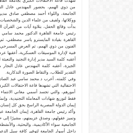
شهدت قاعة الاحتفالات الكبري بجامعة القاهر
من ذوي الهمم، بحضور المهندس عادل الن
الجامعة، واللواء أحمد مصطفي صادق مدير إد
ووكلائها، ولفيف من علماء الدين والشخصيات ا
بدأت وقائع الحفل، بتلاوة آيات من القرآن 
رئيس جامعة القاهرة الدكتور محمد سامي عب
القاهرة بقيادة المايسترو ياسر مصطفي، ثم تق
الفنون من ذوي الهمم، ثم العرض المسرحي ل
فنية لإدارة الموسيقات العسكرية، أعقبها عرض
أعقبه كلمة السيد مدير إدارة التجنيد والت
الجيزة، أعقبه كلمة المهندس عادل النجار 
التقدير للطلاب، والتقاط الصورة التذكارية.
وفي كلمته، أعرب د.محمد سامي عبد الصاد
الاحتفالية التي تشهدها قاعة الاحتفالات الكبر
أمورهم، والتي تجسد أسمي معاني الانتماء وا
فقط لتوزيع شهادات المعاملة التجنيدية، وإن
إيمان الدولة المصرية الراسخ بحق كل إنسان 
وأكد رئيس جامعة القاهرة، إيمان الجامعة عبر 
وتميز عقولهم، وصدق عزيمتهم، مشيرًا إلى 
الجامعية سواء الأكاديمية، والبحثية، والأنش
داخل أسوار الجامعة لتوفير كافة سبل الدعم