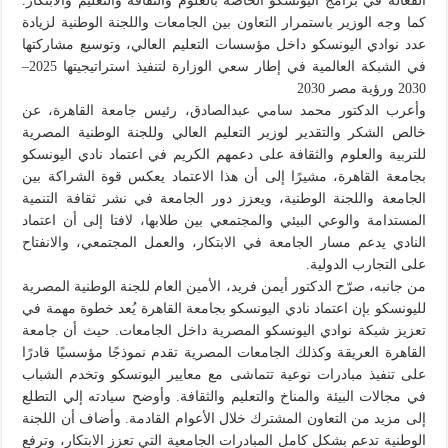
الفعالة في برامج اليونسكو الخاصة بالعلوم والثقافة والتعليم والابتكار.
كما وجه الوزير باستمرار التعاون بين الجامعات واللجنة الوطنية لزيادة
عدد نوادي اليونسكو داخل مؤسسات التعليم العالي، وتوسيع مشاركتها
في الشبكة العالمية في إطار سعي الوزارة لتنفيذ استراتيجيتها 2025–
2030 ورؤية مصر 2030
وأعرب الدكتور محمد سامي عبدالصادق، رئيس جامعة القاهرة، عن
خالص الشكر والتقدير لوزير التعليم العالي وللجنة الوطنية المصرية
للتربية والعلوم والثقافة على دعمهم الكريم في اعتماد نادي اليونسكو
بجامعة القاهرة، مشيرًا إلى أن هذا الاعتماد يعكس قوة الشراكة بين
الجامعة واللجنة الوطنية، ويعزز دور الجامعة في نشر ثقافة التنمية
المستدامة والوعي البيئي والمجتمعي بين طلابها، لافتا إلى أن اعتماد
النادي يدعم مسار الجامعة في الابتكار، والعمل المجتمعي، والانفتاح
على التجارب الدولية.
من جانبه، صرّح الدكتور أيمن فريد، الأمين العام للجنة الوطنية المصرية
لليونسكو بإن اعتماد نادي اليونسكو بجامعة القاهرة يُعد خطوة مهمة في
تعزيز شبكة نوادي اليونسكو المصرية داخل الجامعات. حيث أن جامعة
القاهرة العريقة وكذلك الجامعات المصرية تقدم نموذجًا مؤسسيًا قادرًا
على تنفيذ مبادرات نوعية تتماشى مع معايير اليونسكو وتخدم الشباب
في مجالات البيئة والمناخ والتعليم والثقافة. وأوضح سيادته إلي التطلع
إلى مزيد من التعاون المشترك خلال الأعوام القادمة. وأضاف أن اللجنة
الوطنية تدعم بشكل كامل المبادرات الجامعية التي تعزز الابتكار، وترفع