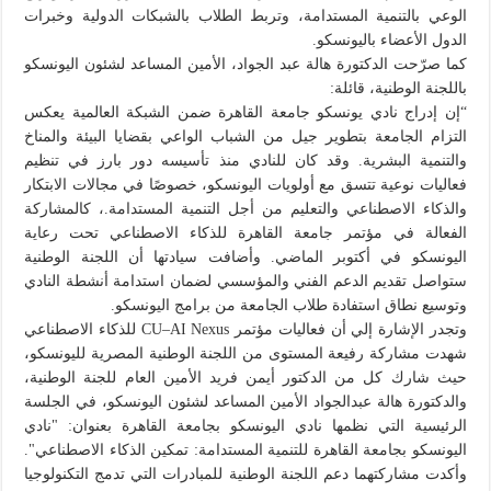
الوعي بالتنمية المستدامة، وتربط الطلاب بالشبكات الدولية وخبرات
الدول الأعضاء باليونسكو.
كما صرّحت الدكتورة هالة عبد الجواد، الأمين المساعد لشئون اليونسكو
باللجنة الوطنية، قائلة:
“إن إدراج نادي يونسكو جامعة القاهرة ضمن الشبكة العالمية يعكس
التزام الجامعة بتطوير جيل من الشباب الواعي بقضايا البيئة والمناخ
والتنمية البشرية. وقد كان للنادي منذ تأسيسه دور بارز في تنظيم
فعاليات نوعية تتسق مع أولويات اليونسكو، خصوصًا في مجالات الابتكار
والذكاء الاصطناعي والتعليم من أجل التنمية المستدامة.، كالمشاركة
الفعالة في مؤتمر جامعة القاهرة للذكاء الاصطناعي تحت رعاية
اليونسكو في أكتوبر الماضي. وأضافت سيادتها أن اللجنة الوطنية
ستواصل تقديم الدعم الفني والمؤسسي لضمان استدامة أنشطة النادي
وتوسيع نطاق استفادة طلاب الجامعة من برامج اليونسكو.
وتجدر الإشارة إلي أن فعاليات مؤتمر CU–AI Nexus للذكاء الاصطناعي
شهدت مشاركة رفيعة المستوى من اللجنة الوطنية المصرية لليونسكو،
حيث شارك كل من الدكتور أيمن فريد الأمين العام للجنة الوطنية،
والدكتورة هالة عبدالجواد الأمين المساعد لشئون اليونسكو، في الجلسة
الرئيسية التي نظمها نادي اليونسكو بجامعة القاهرة بعنوان: "نادي
اليونسكو بجامعة القاهرة للتنمية المستدامة: تمكين الذكاء الاصطناعي".
وأكدت مشاركتهما دعم اللجنة الوطنية للمبادرات التي تدمج التكنولوجيا