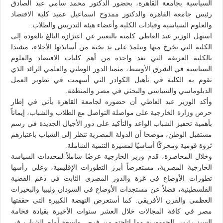
السياسية بجامعة القاهرة، بحضور الدكتور محمد سامي عبد الصادق
رئيس جامعة القاهرة والدكتور ممدوح اسماعيل عميد كلية الاقتصاد
والعلوم السياسية وقيادات الكلية وأعضاء هيئة التدريس والطلاب.
استهل الوزير عبد العاطي كلمته بالتعبير عن اعتزازه البالغ بالعودة إلى
الكلية التي تخرج منها وتتلمذ على يد نخبة من أساتذتها الأجلاء، مشيدا
بالكلية العريقة التي تعد واحدة من أهم كليات الاقتصاد والعلوم
السياسية في الشرق الأوسط، مثمنا الدور الوطني والعلمي الرائد الذي
تقوم به الكلية في تأهيل الكوادر التي أسهمت في تطوير العمل
الدبلوماسي والسياسي والبحثي في مصر والمنطقة.
وأكد الوزير عبد العاطي أن حضوره لجامعة القاهرة يأتي في إطار
حرص وزارة الخارجية على مواصلة التواصل مع الطلاب والشباب، إيماناً
بأهمية تحفيز الشباب الواعد والتأكيد على دور الأجيال الجديدة في رسم
مستقبل الوطن، موضحا أن الدولة المصرية تنظر إلى الشباب باعتبارهم
ثروة قومية ومحركًا أساسيًا لمسيرة التنمية الشاملة.
وخلال المحاضرة، قدم وزير الخارجية عرضًا شاملاً لمحددات السياسة
الخارجية المصرية، مستعرضاً أبرز التطورات الإقليمية، وعلى رأسها
تطورات الأوضاع في غزة والدور المصري الثابت في دعم القضية
الفلسطينية، فضلاً عن مستجدات الأوضاع في السودان وليبيا والبحيرات
العظمى والقرن الأفريقي. كما أستعرض النهضة الكبيرة التى حققتها
مصر في كافة المجالات خلال العشر سنوات الأخيرة بقيادة فخامة
السيد رئيس الجمهورية وما اتاحته من فرص واسعة أمام الشباب في