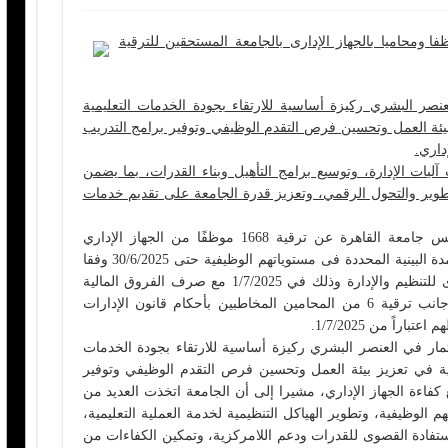
جامعة القاهرة يعلن ترقية 1674موظفا ومحاميا بالجهاز الإدارى بالجامعة المستحقين للترقية
نصر البشري ركيزة أساسية للارتقاء بجودة الخدمات التعليمية
بيئة العمل وتحسين فرص التقدم الوظيفي وتوفير برامج التدريب
داري.
ات الإدارة، وتوسيع برامج التأهيل وبناء القدرات، بما يضمن
تطوير والتحول الرقمي، وتعزيز قدرة الجامعة على تقديم خدمات
أعلن الدكتور محمد سامي عبد الصادق رئيس جامعة القاهرة عن ترقية 1668 موظفًا من الجهاز الإداري
بالجامعة من مستحقي الترقية ممن أتموا المدة البينية المحددة فى مستوياتهم الوظيفية حتى 30/6/2025 وفقا
للجداول الواردة بكتاب دورى الجهاز المركزى للتنظيم والإدارة وذلك في 1/7/2025 مع صرف الفروق المالية
المستحقة لهم اعتباراً من هذا التاريخ، إلى جانب ترقية 6 من المحامين المخاطبين بأحكام قانون الإدارات
راً من 1/7/2025.
ار في العنصر البشري ركيزة أساسية للارتقاء بجودة الخدمات
اضية في تعزيز بيئة العمل وتحسين فرص التقدم الوظيفي وتوفير
كفاءة الجهاز الإداري، مشيرا إلى أن الجامعة اتخذت العديد من
هم الوظيفية، وتطوير الهياكل التنظيمية لخدمة العملية التعليمية،
ستفادة القصوى للقدرات ودعم اللامركزية، وتمكين الكفاءات من