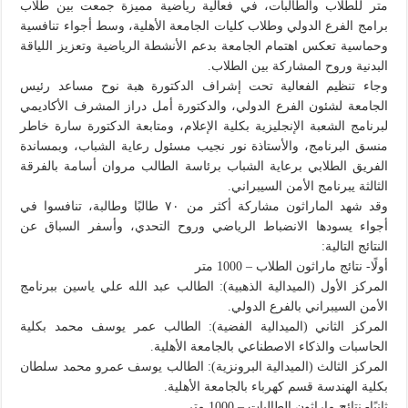
متر للطلاب والطالبات، في فعالية رياضية مميزة جمعت بين طلاب
برامج الفرع الدولي وطلاب كليات الجامعة الأهلية، وسط أجواء تنافسية
وحماسية تعكس اهتمام الجامعة بدعم الأنشطة الرياضية وتعزيز اللياقة
البدنية وروح المشاركة بين الطلاب.
وجاء تنظيم الفعالية تحت إشراف الدكتورة هبة نوح مساعد رئيس
الجامعة لشئون الفرع الدولي، والدكتورة أمل دراز المشرف الأكاديمي
لبرنامج الشعبة الإنجليزية بكلية الإعلام، ومتابعة الدكتورة سارة خاطر
منسق البرنامج، والأستاذة نور نجيب مسئول رعاية الشباب، وبمساندة
الفريق الطلابي برعاية الشباب برئاسة الطالب مروان أسامة بالفرقة
الثالثة يبرنامج الأمن السيبراني.
وقد شهد الماراثون مشاركة أكثر من ٧٠ طالبًا وطالبة، تنافسوا في
أجواء يسودها الانضباط الرياضي وروح التحدي، وأسفر السباق عن
النتائج التالية:
أولًا- نتائج ماراثون الطلاب – 1000 متر
المركز الأول (الميدالية الذهبية): الطالب عبد الله علي ياسين ببرنامج
الأمن السيبراني بالفرع الدولي.
المركز الثاني (الميدالية الفضية): الطالب عمر يوسف محمد بكلية
الحاسبات والذكاء الاصطناعي بالجامعة الأهلية.
المركز الثالث (الميدالية البرونزية): الطالب يوسف عمرو محمد سلطان
بكلية الهندسة قسم كهرباء بالجامعة الأهلية.
ثانيًا- نتائج ماراثون الطالبات – 1000 متر