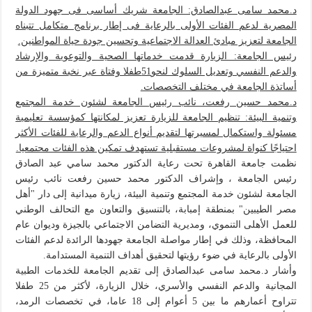
د.محمد سامى عبدالصادق: الجامعة شريك أساسى فى جهود الدولة
المصرية لدعم الفئات الأولى بالرعاية فى إطار برنامج متكامل تتبناه
الجامعة لتعزيز مبادئ العدالة الاجتماعية وتحسين جودة حياة المواطنين.
رئيس الجامعة: الزيارة قدمت خدماتها الصحية والتوعوية والإرشاد
والدعم النفسي وتعديل السلوك لنحو51طفلا وفتاة عبر نخبة متميزة من
أساتذة الجامعة في مختلف التخصصات.
د.محمد حسين رفعت، نائب رئيس الجامعة لشئون خدمة المجتمع
وتنمية البيئة: تنظيم الجامعة للزيارة تعزيز لمكانتها كمؤسسة تعليمية
مسئولة واستكمال لمسيرتها لتقديم أنواع الدعم والرعاية للفئات الأكثر
احتياجًا كنواة لمشروعات مستقبلية تستهدف تمكين هذه الفئات محتمعيا.
نظمت جامعة القاهرة تحت رعاية الدكتور محمد سامي عبد الصادق
رئيس الجامعة ، وإشراف الدكتور محمد حسين رفعت نائب رئيس
الجامعة لشئون خدمة المجتمع وتنمية البيئة، زيارة ميدانية إلى دار "أهل
مصر الطيبين" بمنطقة إمبابة، بالتنسيق والتعاون مع التحالف الوطني
للعمل الأهلى التنموي، ومديرية التضامن الاجتماعي بالجيزة وديوان عام
المحافظة، وذلك في إطار مواصلة الجامعة جهودها الرائدة لدعم الفئات
الأولى بالرعاية في ضوء رؤيتها لتحقيق أهداف التنمية المستدامة.
وأشار د.محمد سامى عبدالصادق إلى تقديم الجامعة للخدمات الطبية
المجانية والدعم النفسي والأسري، خلال الزيارة، لأكثر من 25 طفلا
تتراوح أعمارهم ما بين 5 أعوام إلى 18 عاما، في تخصصات الرمد،