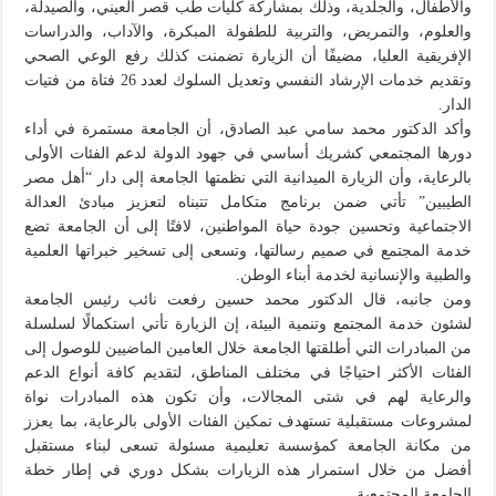
والأطفال، والجلدية، وذلك بمشاركة كليات طب قصر العيني، والصيدلة،
والعلوم، والتمريض، والتربية للطفولة المبكرة، والآداب، والدراسات
الإفريقية العليا، مضيفًا أن الزيارة تضمنت كذلك رفع الوعي الصحي
وتقديم خدمات الإرشاد النفسي وتعديل السلوك لعدد 26 فتاة من فتيات
الدار.
وأكد الدكتور محمد سامي عبد الصادق، أن الجامعة مستمرة في أداء
دورها المجتمعي كشريك أساسي في جهود الدولة لدعم الفئات الأولى
بالرعاية، وأن الزيارة الميدانية التي نظمتها الجامعة إلى دار “أهل مصر
الطيبين” تأتي ضمن برنامج متكامل تتبناه لتعزيز مبادئ العدالة
الاجتماعية وتحسين جودة حياة المواطنين، لافتًا إلى أن الجامعة تضع
خدمة المجتمع في صميم رسالتها، وتسعى إلى تسخير خبراتها العلمية
والطبية والإنسانية لخدمة أبناء الوطن.
ومن جانبه، قال الدكتور محمد حسين رفعت نائب رئيس الجامعة
لشئون خدمة المجتمع وتنمية البيئة، إن الزيارة تأتي استكمالًا لسلسلة
من المبادرات التي أطلقتها الجامعة خلال العامين الماضيين للوصول إلى
الفئات الأكثر احتياجًا في مختلف المناطق، لتقديم كافة أنواع الدعم
والرعاية لهم في شتى المجالات، وأن تكون هذه المبادرات نواة
لمشروعات مستقبلية تستهدف تمكين الفئات الأولى بالرعاية، بما يعزز
من مكانة الجامعة كمؤسسة تعليمية مسئولة تسعى لبناء مستقبل
أفضل من خلال استمرار هذه الزيارات بشكل دوري في إطار خطة
الجامعة المجتمعية.