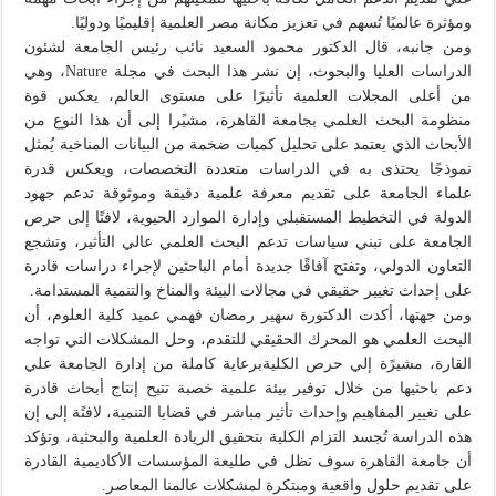
ومؤثرة عالميًا تُسهم في تعزيز مكانة مصر العلمية إقليميًا ودوليًا.
ومن جانبه، قال الدكتور محمود السعيد نائب رئيس الجامعة لشئون
الدراسات العليا والبحوث، إن نشر هذا البحث في مجلة Nature، وهي
من أعلى المجلات العلمية تأثيرًا على مستوى العالم، يعكس قوة
منظومة البحث العلمي بجامعة القاهرة، مشيًرا إلى أن هذا النوع من
الأبحاث الذي يعتمد على تحليل كميات ضخمة من البيانات المناخية يُمثل
نموذجًا يحتذى به في الدراسات متعددة التخصصات، ويعكس قدرة
علماء الجامعة على تقديم معرفة علمية دقيقة وموثوقة تدعم جهود
الدولة في التخطيط المستقبلي وإدارة الموارد الحيوية، لافتًا إلى حرص
الجامعة على تبني سياسات تدعم البحث العلمي عالي التأثير، وتشجع
التعاون الدولي، وتفتح آفاقًا جديدة أمام الباحثين لإجراء دراسات قادرة
على إحداث تغيير حقيقي في مجالات البيئة والمناخ والتنمية المستدامة.
ومن جهتها، أكدت الدكتورة سهير رمضان فهمي عميد كلية العلوم، أن
البحث العلمي هو المحرك الحقيقي للتقدم، وحل المشكلات التي تواجه
القارة، مشيرًة إلي حرص الكليةبرعاية كاملة من إدارة الجامعة علي
دعم باحثيها من خلال توفير بيئة علمية خصبة تتيح إنتاج أبحاث قادرة
على تغيير المفاهيم وإحداث تأثير مباشر في قضايا التنمية، لافتًة إلى إن
هذه الدراسة تُجسد التزام الكلية بتحقيق الريادة العلمية والبحثية، وتؤكد
أن جامعة القاهرة سوف تظل في طليعة المؤسسات الأكاديمية القادرة
على تقديم حلول واقعية ومبتكرة لمشكلات عالمنا المعاصر.