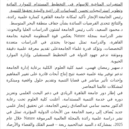
المتغيرات المناخية للإسهام فى التخطيط المستدام للموارد المائية
وتطوير استراتيجيات تحسن السياسات الزراعية والبيئية تحقيقا للتنمية.
رئيس الجامعة:الإنجاز تأكيد لمكانة جامعة القاهرة كمنارة علمية رائدة،
والتتائج تتحدى الفرضيات السائدة بشأن جفاف منطقة البحر المتوسط.
د.محمود السعيد، نائب رئيس الجامعة لشئون الدراسات العليا والبحوث:
نشر الدراسة بمجلة Nature يعكس قوة المنظومة البحثية بجامعة
القاهرة، والدراسة تمثل نموذجا يحتذى في الدراسات متعددة
التخصصات، وتؤكد قدرة علماء الجامعةعلى تقديم معرفة علمية دقيقة
وموثقة تدعم جهود الدولة فى التخطيط المستقبلى وإدارة الموارد
الحيوية.
د.سهير رمضان فهمي، عميد كلية العلوم: الكلية برعاية إدارة الجامعة
تدعم توفير بيئة علمية خصبة تتيح إنتاج أبحاث قادرة على تغيير المفاهيم
وإحداث تأثير مباشر في قضايا التنمية وتقديم حلول واقعية ومبتكرة
لمشكلات عالمنا المعاصر.
في إطار دور جامعة القاهرة الريادي في دعم البحث العلمي وتعزيز
دوره في خدمة التنمية المستدامة، أعلنت كلية العلوم تحت رعاية
الدكتور محمد سامي عبدالصادق رئيس الجامعة، عن تحقيق إنجاز علمي
جديد يُضاف إلى رصيد الجامعة من الأبحاث الدولية المؤثرة، تمثل في
نشر دراسة علمية رائدة بالمجلة العالمية المرموقة Nature خلال عام
2025، بمشاركة د.السيد عبدالحميد ربعة – قسم الفلك والفضاء والأرصاد