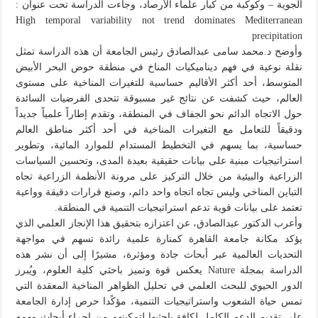
الجوية – وكوكبة من كبار علماء الأرصاد، وجاءت الدراسة تحت عنوان :
High temporal variability not trend dominates Mediterranean
precipitation
وأوضح د.محمد سامى عبدالصادق رئيس الجامعة أن هذه الدراسة تمثل
نقلة نوعية في فهم ديناميكيات المناخ في منطقة حوض البحر الأبيض
المتوسط، أحد أكثر الأقاليم حساسية للتغيرات المناخية على مستوى
العالم، حيث كشفت عن نتائج غير مسبوقة تتحدى الفرضيات السائدة
حول الاتجاه الدائم نحو الجفاف في المنطقة، وتقدم إطاراً علمياً جديداً
ودقيقاً للتعامل مع التغيرات المناخية في أحد أكثر مناطق العالم
حساسية، بما يسهم في التخطيط المستدام للموارد المائية، وتطوير
استراتيجيات مبنية على بيانات حقيقية بعيدة المدى، وتحسين السياسات
الزراعية والبيئية من خلال التركيز على مرونة الأنظمة الزراعية تجاه
التباين المناخي وليس تجاه اتجاه واحد دائم، وصنع قرارات دقيقة وواعية
تعتمد على بيانات قوية تدعم استراتيجيات التنمية في المنطقة.
وأعرب الدكتور عبدالصادق، عن اعتزازه بتحقيق هذا الإنجاز العلمي الذي
يؤكد مكانة جامعة القاهرة كمنارة علمية رائدة تسهم في مواجهة
التحديات العالمية عبر أبحاث جادة ومؤثرة، مشيرًا إلى أن نشر هذه
الدراسة بمجلة Nature يعكس قوة وتميز باحثي كلية العلوم، ويُبرز
الدور الحيوي للبحث العلمي في تحليل الظواهر المناخية المعقدة التي
تمس حياة الشعوب واستراتيجيات التنمية، مؤكًدا حرص إدارة الجامعة
علي تقديم الدعم الكامل لكافة باحثيها لتمكينهم من إجراء أبحاث مهمه