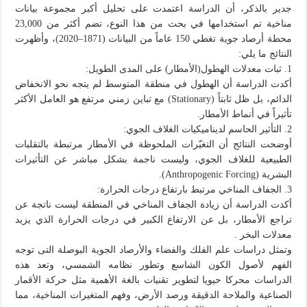
جدير بالذكر، أن الدراسة اعتمدت على تحليل أكبر مجموعة بيانات
مناخية تم استخدامها في بحث من هذا النوع، تضم أكثر من 23,000
محطة أرصاد جوية تغطي 150 عاماً من البيانات (1871–2020)، وأظهرت
النتائج ما يلي:
1. ثبات معدلات الهطول(الأمطار) على المدى الطويل:
أكدت الدراسة أن الهطول في منطقة المتوسط لم يتجه نحو الانخفاض
الدائم، بل ظل ثابتاً (Stationary) مع تباين زمني مرتفع هو العامل الأكثر
تأثيراً في أنماط الأمطار.
2. التأثير الحاسم لديناميكيات الغلاف الجوي:
أوضحت النتائج أن التغيّرات الملحوظة في الأمطار مرتبطة بالتقلبات
الطبيعية للغلاف الجوي، وليست ناجمة بشكل مباشر عن التأثيرات
البشرية (Anthropogenic Forcing).
3. الجفاف المناخي مرتبط بارتفاع درجات الحرارة:
أكدت الدراسة أن زيادة الجفاف المناخي في المنطقة ليست ناتجة عن
تراجع الأمطار، بل عن الارتفاع الكبير في درجات الحرارة الذي يزيد
معدلات البخر .
وتمثل دراسات علم الفلك والفضاء والأرصاد الجوية البوصلة التى توجه
الفهم لأصول الكون الشاسع وتطور نظامه الشمسي، وتعد هذه
الدراسات محركا حيويا لتطوير تقنيات بالغة الأهمية مثل حركة الأقمار
الصناعية والملاحة الدقيقة ورصد الأرض، وفهم المتغيرات المناخية، مما