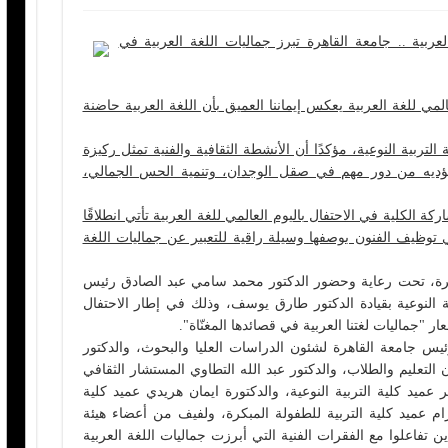
لعربية .. جامعة القاهرة تبرز جماليات اللغة العربية في
لمي للغة العربية يعكس إيماننا العميق بأن اللغة العربية حاضنة
التربية النوعية، مؤكدًا أن الأنشطة الثقافية والفنية تمثل ركيزة
 تؤديه من دور مهم في صقل الوجدان، وتنمية الحس الجمالي،
كة الكلية في الاحتفال باليوم العالمي للغة العربية تأتي انطلاقًا
 توظيف الفنون بوصفها وسيلة راقية للتعبير عن جماليات اللغة
هرة، تحت رعاية وحضور الدكتور محمد سامي عبد الصادق رئيس
ية النوعية بقيادة الدكتور طارق يوسف، وذلك في إطار الاحتفال
ر "جماليات لغتنا العربية في قصائدها المغنّاة".
يس جامعة القاهرة لشئون الدراسات العليا والبحوث، والدكتور
تعليم والطلاب، والدكتور عبد الله التطاوي المستشار الثقافي
ميد كلية التربية النوعية، والدكتورة ايمان هريدي عميد كلية
زام عميد كلية التربية للطفولة المبكرة، ولفيف من أعضاء هيئة
 تفاعلوا مع الفقرات الفنية التي أبرزت جماليات اللغة العربية