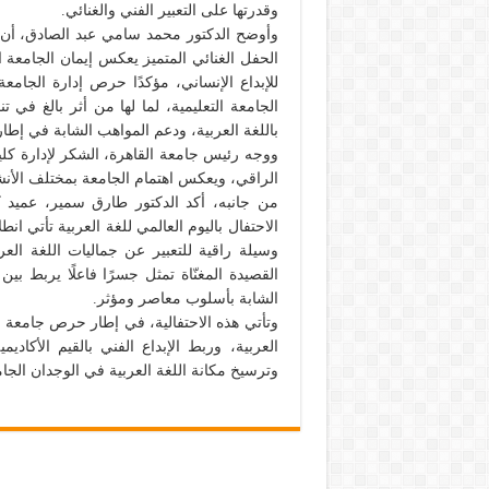
وقدرتها على التعبير الفني والغنائي.
وأوضح الدكتور محمد سامي عبد الصادق، أن اح
الحفل الغنائي المتميز يعكس إيمان الجامعة ا
للإبداع الإنساني، مؤكدًا حرص إدارة الجامعة
الجامعة التعليمية، لما لها من أثر بالغ في ت
باللغة العربية، ودعم المواهب الشابة في إطا
ووجه رئيس جامعة القاهرة، الشكر لإدارة كلية ا
الراقي، ويعكس اهتمام الجامعة بمختلف الأنشطة
من جانبه، أكد الدكتور طارق سمير، عميد كل
الاحتفال باليوم العالمي للغة العربية تأتي ان
وسيلة راقية للتعبير عن جماليات اللغة العرب
القصيدة المغنّاة تمثل جسرًا فاعلًا يربط بين
الشابة بأسلوب معاصر ومؤثر.
وتأتي هذه الاحتفالية، في إطار حرص جامعة الق
العربية، وربط الإبداع الفني بالقيم الأكادي
وترسيخ مكانة اللغة العربية في الوجدان الجا