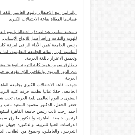
بالتزامن مع الاحتفال باليوم العالمي للغة ا
قصائدها المغنّاة بقاعة الاحتفالات الكبرى
د.محمد سامى عبدالصادق: احتفالنا باليوم العا
للهوية والثقافة ورافد أصيل للإبداع الإنسانى.
رئيس الجامعة يُثمن الأداء الراقي لفرقة كلية 
أساسية في رسالة الجامعة التعليمية، لما
وتعميق الاعتزاز باللغة العربية.
د.طارق سمير، عميد كلية التربية النوعية: مشار
من الدور التربوي والثقافي الذي تقوم به في
العربية
شهدت قاعة الاحتفالات الكبرى بجامعة القا
الجامعه، حفلا غنائيا نظمته فرقة كلية الترب
السنوي بـ اليوم العالمي للغة العربية، تحت شعا
حضر الحفل، الدكتور محمود السعيد نائب رئ
أحمد رجب نائب رئيس جامعة القاهرة لشئون ال
لرئيس جامعة القاهرة، والدكتور طارق سمير ع
الدراسات العليا للتربية، والدكتورة جيهان ع
التدريس، والعاملين، وجموع من الطلاب، الذين