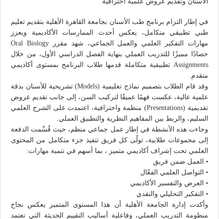
الأسنان وتقديم عروض علمية احترافية
في إطار التزام برنامج طب الأسنان بجامعة القاهرة الأهلية بتقديم تعليم
طبي تطبيقي متكامل، يعكس أحدث الممارسات الأكاديمية ويعزز
مهارات التفكير العلمي والعمل الجماعي، شهد مقرر Oral Biology
حصادًا مميزًا للتدريب العملي بنهاية الفصل الدراسي الأول، من خلال
Assignments تطبيقية متكاملة قدمها طلاب البرنامج بمستوى أكاديمي
متقدم.
وقد قام الطلاب بتصميم نماذج تعليمية (Models) تشريحية للأسنان بدقة
علمية عالية، عكست فهمًا عميقًا لتركيب السن، إلى جانب تقديم عروض
تقديمية (Presentations) منظمة واحترافية، اعتمدت على الشرح العلمي
السليم، والربط بين المفاهيم النظرية والتطبيق العملي.
وجاءت هذه الأنشطة في إطار عمل جماعي منظم، حيث قُسِّمت الدفعة
إلى مجموعات طلابية، تولّى كل فريق تنفيذ جزء متكامل من المحتوى
العلمي تحت إشراف أكاديمي متميز ، بما أسهم في تنمية مهارات:
• العمل ضمن فريق
• التواصل العلمي الفعّال
• العرض والتفسير الأكاديمي
• التفكير التحليلي والنقدي
وأكدت إدارة الجامعة الأهلية أن هذا المستوى المتميز يعكس نجاح
منظومة التدريب العملي، وفاعلية أساليب التقييم الحديثة التي تعتمد