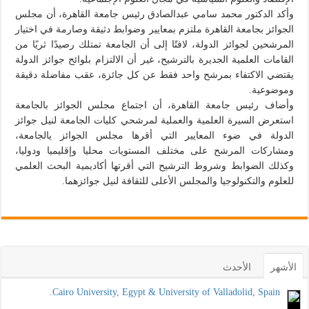
وأكد الدكتور محمد سامي عبدالصادق رئيس جامعة القاهرة، أن مجلس
الجوائز بجامعة القاهرة ملتزم بمعايير وضوابط دثيقة وصارمة في اختيار
المرشحين لجوائز الدولة، لافتًا إلى أن الجامعة تمتلك رصيدًا ثريًا من
القامات العلمية الجديرة بالترشيح، غير أن الالتزام بلوائح جوائز الدولة
يقتضي الاكتفاء بمرشح واحد فقط عن كل جائزة، عقب مفاضلة دقيقة
وموضوعية.
وأضاف رئيس جامعة القاهرة، أن اجتماع مجلس الجوائز بالجامعة
استعرض السيرة العلمية والعملية لمرشحي كليات الجامعة لنيل جوائز
الدولة في ضوء المعايير التي أقرها مجلس الجوائز يالجامعة،
ومشاركات المرشح على مختلف المستويات محليا وإقليميا ودوليا،
وكذلك الضوابط وشروط الترشيح التي أقرتها أكاديمية البحث العلمي
للعلوم والتكنولوجيا والمجلس الأعلى للثقافة لنيل جوائزهما.
الأشهر
الأحدث
Cairo University, Egypt & University of Valladolid, Spain.