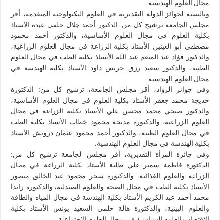
مجال العلوم الهندسية.
وبالنسبة لجوائز الدولة التقديرية في العلوم التكنولوجية المتقدمة، أقر
مجلس الجامعة ترشيح كل من: الدكتور أحمد جلال حلمي عبده الأستاذ
بكلية العلوم في مجال العلوم الأساسية، والدكتور أحمد محمود
مصطفي أبو العينين الأستاذ بكلية الزراعة في مجال العلوم الزراعية،
والدكتور فؤاد عبد المنعم عبد الله الأستاذ بكلية الطب في مجال العلوم
الطبية، والدكتور سعيد رزق جريس داود الأستاذ بكلية الهندسة في
مجال العلوم الهندسية.
وفي جوائز الرواد، أقر مجلس الجامعة، ترشيح كل من: الدكتورة
خديجة محمد جعفر الأستاذ بكلية العلوم في مجال العلوم الأساسية،
والدكتور صبحي محمد محسن علي الأستاذ بكلية الزراعة في مجال
العلوم الزراعية، والدكتورة مديحة محمود خطاب الأستاذ بكلية الطب
في مجال العلوم الطبية، والدكتور أحمد محمود عثمان درويش الأستاذ
بكلية الهندسة في مجال العلوم الهندسية.
وفي جائزة المرأة التقديرية، أقر مجلس الجامعة ترشيح كل من:
الدكتورة فاطمة سمير علي طلبة الأستاذ بكلية الزراعة في مجال
الزراعة والعلوم الغذائية، والدكتورة سحر محمود عبد الخالق منصور
الأستاذ بكلية الطب في مجال الصحة والعلوم الصيدلية، والدكتورة راندا
محمد أحمد عبد الكريم الأستاذ بكلية الهندسة في مجال المياه والطاقة
والعلوم البيئية، والدكتورة هالة حلمي السعيد يونس الأستاذ بكلية
الإقتصاد والعلوم السياسية في مجال العلوم الإجتماعية.