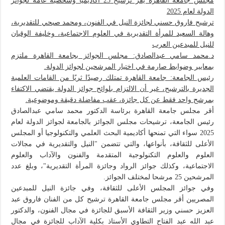
مجلس جامعة القاهرة يقر ترشيح 25 أكاديميًا وشخصية عامة لجوائز
الدولة لعام 2025
ترشيح فاروق حسني لجائزة النيل في الفنون، ومحمد صبحي للتقديرية،
وهالة السعيد للمرأة التقديرية في العلوم الاجتماعية، وخليفة الوقيان
للنيل للمبدعين العرب
د.محمد سامي عبدالصادق: مجلس الجوائز بجامعة القاهرة ملتزم
بمعايير وضوابط صارمة في اختيار المرشحين لجوائز الدولة.
رئيس الجامعة: جامعة القاهرة تمتلك رصيدًا ثريًا من القامات العلمية
الجديرة بالترشيح، غير أن الالتزام بلوائح جوائز الدولة يقتضي الاكتفاء
بمرشح واحد فقط عن كل جائزة، عقب مفاضلة دقيقة وموضوعية.
أقر مجلس جامعة القاهرة برئاسة الدكتور محمد سامي عبدالصادق
رئيس الجامعة، ترشيحات مجلس الجوائز بالجامعة لجوائز الدولة لعام
2025 سواء التي تمنحها أكاديمية البحث العلمي والتكنولوجيا أو المجلس
الأعلى للثقافة، بأنواعها، والتي تتضمن "النيل والتقديرية في مجالات
العلوم والعلوم التكنولوجية المتقدمة والفنون والآداب والعلوم
الاجتماعية، وكذلك جوائز الرواد وجائزة المرأة التقديرية"، وبلغ عدد
المرشحين 25 مرشحا لمختلف الجوائز.
وفي جوائز المجلس الأعلى للثقافة، وفي جائزة النيل للمبدعين
المصريين أقر مجلس جامعة القاهرة ترشيح كل من الفنان فاروق عبد
العزيز حسني وزير الثقافة الأسبق للجائزة في مجال الفنون، والدكتور
عبد الله عبد الفتاح التطاوي الأستاذ بكلية الآداب للجائزة في مجال