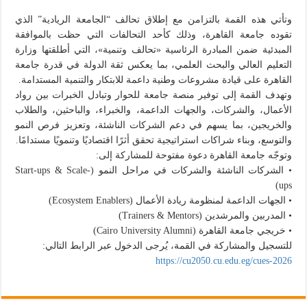
وتأتي هذه القمة بالتزامن مع إطلاق تحالف “الجامعة الريادية” الذي
تقوده جامعة القاهرة، وذلك كأحد التحالفات التي حظت بالموافقة
المبدئية ضمن المبادرة الرئاسية «تحالف وتنمية»، التي أطلقتها وزارة
التعليم العالي والبحث العلمي، بما يعكس ثقة الدولة في قدرة جامعة
القاهرة على قيادة مشروعات وطنية داعمة للابتكار والتنمية المستدامة.
وتهدف القمة إلى توفير منصة جامعة للحوار وتبادل الخبرات بين رواد
الأعمال، والشركات، والجهات الداعمة، والخبراء، والباحثين، والطلاب
والخريجين، بما يسهم في دعم الشركات الناشئة، وتعزيز فرص النمو
والتوسع، وبناء شراكات استراتيجية تحقق أثرًا اقتصاديًا وتنمويًا مستدامًا.
وتوجّه جامعة القاهرة دعوة مفتوحة للمشاركة إلى:
• الشركات الناشئة والشركات في مراحل النمو (Start-ups & Scale-
ups)
• الجهات الداعمة لمنظومة ريادة الأعمال (Ecosystem Enablers)
• المدربين والمرشدين (Trainers & Mentors)
• خريجي جامعة القاهرة (Cairo University Alumni)
للتسجيل والمشاركة في القمة، يُرجى الدخول عبر الرابط التالي:
https://cu2050.cu.edu.eg/cues-2026