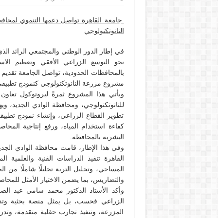
جامعة القاهرة تواصل دعمها التنموي لمحافظة
النانوتكنولوجي
في إطار الدور الوطني والمجتمعي الرائد الذي
نحو التوسع الزراعي الأفقي وتعظيم الاس
بالمحافظات الحدودية، تواصل الجامعة تقديم 
مشروع مزرعة النانوتكنولوجي كنموذج تطبيقي 
ويأتي هذا المشروع ثمرةً لبروتوكول تعاون
للنانوتكنولوجي، ومحافظة الوادي الجديد، 
تطوير القطاع الزراعي، وإنشاء نموذج تطبيق
كفاءة استخدام المياه، ورفع إنتاجية المحاص
البشرية بالمحافظة.
القاهرة تنفيذ الدراسات الفنية والعلمية ا
المساحي، وتحليل التربة تحليلًا شاملًا من ال
والتضاريس، بما يضمن الاختيار الأمثل للمحاصي
وأكد الأستاذ الدكتور محمد سامي عبد الص
الزراعي فحسب، بل يمثل منصة بحثية وتدر
المزرعة، وتنفيذ تجارب حقلية متقدمة، وتدري