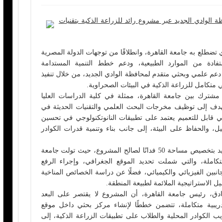
 الوادي الجديد عبر مشروع رائد للزراعة الذكية بتقنيات
 تضطلع به جامعة القاهرة، وانطلاقًا من توجهات الدولة المصرية
تفادة من الموارد الطبيعية، ودعم خطط التنمية المستدامة
دعم علمي وبحثي متقدم لمحافظة الوادي الجديد، من خلال تنفيذ
متكامل للزراعة الذكية في البيئات الصحراوية.
 مشترك بين جامعة القاهرة، ممثلة في كلية الدراسات العليا
ويهدف إلى توظيف مخرجات البحث العلمي والتقنيات الحديثة في
ي قابل للتعميم يعتمد على تطبيقات النانوتكنولوجي في تحسين
يل، والحفاظ على البيئة، إلى جانب بناء وتنمية قدرات الكوادر
وفي هذا الإطار، قامت محافظة الوادي الجديد بتخصيص مساحة 50 فدانًا لصالح المشروع، حيث تولت جامعة
لمتكاملة، والتي شملت تحديد الموقع الجغرافي، وإجراء الرفع
جانبين الفيزيائي والكيميائي، فضلًا عن دراسة الخصائص المناخية
ل الاستراتيجية الملائمة لطبيعة المنطقة.
ادق، رئيس جامعة القاهرة، أن المشروع لا يقتصر على البعد
يبية متكاملة، تتضمن خططًا لإنشاء مركز بحثي داخل موقع
ب الكوادر المحلية والطلاب على تطبيقات الزراعة الذكية، إلى