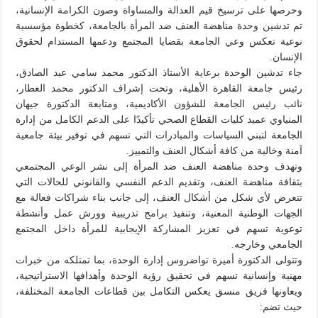
وحرصها على ترسيخ قيم العدالة والمساواة وصون الكرامة الإنسانية،
تم تدشين وحدة مناهضة العنف ضد المرأة بالجامعة، كخطوة مؤسسية
نوعية تعكس وعي الجامعة بقضايا المجتمع ودعمها المستدام لحقوق
الإنسان.
جاء تدشين الوحدة برعاية الأستاذ الدكتور محمد سامي عبد الصادق،
رئيس جامعة القاهرة الأهلية، وتحت إشراف الدكتور محمد العطار،
نائب رئيس الجامعة للشؤون الأكاديمية، ومتابعة الدكتورة جيهان
المنياوي عميد كليات القطاع الصحي تأكيدًا على الدعم الكامل من إدارة
الجامعة لتبني السياسات والمبادرات التي تسهم في توفير بيئة جامعية
آمنة وخالية من كافة أشكال العنف والتمييز.
وتهدف وحدة مناهضة العنف ضد المرأة إلى نشر الوعي المجتمعي
بثقافة مناهضة العنف، وتقديم الدعم النفسي والقانوني للحالات التي
تتعرض لأي شكل من أشكال العنف، إلى جانب بناء شراكات فعالة مع
الجهات الوطنية المعنية، وتنفيذ برامج تدريبية وورش عمل وأنشطة
توعوية تسهم في تعزيز المشاركة الإيجابية للمرأة داخل المجتمع
الجامعي وخارجه.
وتتولى الدكتورة أميرة تواضروس إدارة الوحدة، بما تمتلكه من خبرات
مهنية وإنسانية تسهم في تحقيق رؤية الوحدة وأهدافها الاستراتيجية،
ويعاونها فريق منسق يعكس التكامل بين قطاعات الجامعة المختلفة،
حيث تضم: