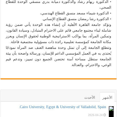
• الدكتورة ريهام رشاد والدكتورة دميانة بدري منسقي الوحدة للقطاع
الصحي،
• الدكتورة شيماء مسعد منسق القطاع الهندسي،
• الدكتورة رشا رمضان منسق القطاع الإنساني.
وتؤكد جامعة القاهرة الأهلية أن إنشاء هذه الوحدة يأتي ضمن رؤية
شاملة لبناء مجتمع جامعي قائم على الاحترام المتبادل، وسيادة القانون،
وتمكين المرأة، بما يواكب الاستراتيجية الوطنية لحقوق الإنسان ويعزز
مكانة الجامعة كمؤسسة تعليمية رائدة ذات مسؤولية مجتمعية فاعلة.
وتتطلع الجامعة إلى أن تمثل وحدة مناهضة العنف ضد المرأة نموذجًا
يُحتذى به في العمل المؤسسي الداعم للإنسان، ورسالة واضحة بأن بيئة
الجامعة ستظل مساحة آمنة تحتضن الجميع دون تمييز، وتدعم قيم
الوعي، والاحترام، والعدالة.
الأشهر
الأحدث
Cairo University, Egypt & University of Valladolid, Spain.
2026-04-24