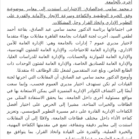
أخرى بالجامعة.
د.محمد سامي عبدالصادق: الاختيارات استندت إلى معايير موضوعية
وفق الخبرة الوظيفية والكفاءة وسرعة الإنجاز والأمانة والقدرة على
التطوير الإداري واتخاذ القرار وحل المشكلات.
فى اجتماعاتها برئاسة الدكتور محمد سامي عبد الصادق، بقاعة أحمد
لطفي السيد، أجرت لجنة القيادات بجامعة القاهرة مقابلات مع41 متقدما
لاختيار مديري عموم 7 إدارات بالجامعة وهي: الإدارة العامة للأمن
الاداري، والإدارة العامة للاحتياجات، والإدارة العامة للشئون الهندسية،
والإدارة العامة للموازنة والحسابات، والإدارة العامة للدراسات العليا،
والإدارة العامة للصناديق الخاصة، والإدارة العامة لشئون الوحدات ذات
الطابع الخاص، وبلغ عدد المتقدمين لشغل تلك الوظائف 41 متقدمًا.
وأوضح الدكتور محمد سامي عبد الصادق، أن المقابلات التي اجرتها لجنة
القيادات لم تكن تستهدف اختيار مديري العموم فحسب، وإنما سعت
أيضًا إلى اكتشاف الكوادر الإدارية المتميزة التي يمكن الاستعانة بها في
مواقع مسئولية أخرى داخل الجامعة، بما يحقق الاستفادة المثلى من
الطاقات والخبرات المتاحة، مشيرا إلى الحرص على اختيار أفضل
الكفاءات الإدارية القادرة على دعم مسيرة التطوير المؤسسي، وتعزيز
كفاءة الأداء داخل مختلف قطاعات الجامعة، ولافتًا إلى أن المقابلات
استندت إلى معايير دقيقة وشفافة، تضع في مقدمتها الكفاءة المهنية،
والخبرة العملية، والقدرة على القيادة واتخاذ القرار، بما يتوافق مع
استراتيجية الجامعة ورؤيتها المستقبلية.