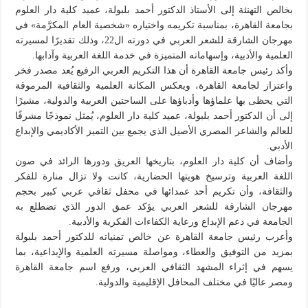
بخالص التهنئة إلى الأستاذ الدكتور أحمد بلبولة، عميد كلية دار العلوم
بجامعة القاهرة، بمناسبة تكريمه واختياره «شخصية العام المكرَّمة» في
مهرجان الشارقة للشعر العربي في دورته ال22، وذلك تقديرًا لمسيرته
العلمية والأدبية، وإسهاماته المتميزة في خدمة اللغة العربية وآدابها.
وأكد رئيس جامعة القاهرة أن هذا التكريم العربي الرفيع يُعد مصدر فخر
واعتزاز لجامعة القاهرة، ويعكس المكانة العلمية والثقافية المرموقة
التي يحظى بها علماؤها وأدباؤها على الساحتين العربية والدولية، مشيرًا
إلى أن الدكتور أحمد بلبولة، عميد كلية دار العلوم، يُمثل نموذجًا مشرفًا
للعالم والشاعر المصري الأصيل الذي يجمع بين التميز الأكاديمي والإبداع
الأدبي.
وأضاف أن كلية دار العلوم، بتاريخها العريق ودورها الرائد في صون
اللغة العربية وترسيخ هويتها الحضارية، كانت ولا تزال منارة للفكر
والثقافة، وأن تكريم أحد عمدائها في محفل ثقافي عربي كبير بحجم
مهرجان الشارقة للشعر العربي يؤكد عمق الدور الذي تضطلع به
الجامعة في دعم الإبداع ورعاية الكفاءات الفكرية والأدبية.
وأعرب رئيس جامعة القاهرة عن خالص تمنياته للدكتور أحمد بلبولة
بمزيد من التوفيق والعطاء، ومواصلة مسيرته العلمية والإبداعية، بما
يسهم في إثراء المشهد الثقافي العربي، ورفع اسم جامعة القاهرة
ومصر عاليًا في مختلف المحافل الإقليمية والدولية.