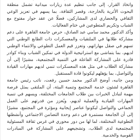
واتخاذ القرار، إلى جانب تنظيم عدة زيارات ميدانية تشمل منطقة
البحوث الأثرية بالخارجة، وقصر الثقافة، بما يسهم في تعزيز الوعي
الثقافي والحضاري لدى المشاركين، فضلًا عن عقد حوار مفتوح مع
الشباب وتكريم المتطوعين في ختام الفعاليات.
وأكد الدكتور محمد سامي عبد الصادق، حرص جامعة القاهرة على دعم
مشاركة طلابها في الملتقيات والمعسكرات ذات الطابع الوطني التي
تسهم في صقل مهاراتهم، وتعزز قيم العمل التطوعي والانتماء الوطني
لديهم، بما يتماشى مع استراتيجية الدولة في تمكين الشباب وبناء كوادر
قادرة على المشاركة الفاعلة في التنمية المجتمعية، مشيرًا إلى أن
مشاركة الطلاب في مثل هذه المعسكرات تنمي لديهم مهارات القيادة
والتواصل، بما يؤهلهم ليكونوا قادة المستقبل.
ومن جانبه، أوضح الدكتور محمد حسين رفعت، نائب رئيس جامعة
القاهرة لشئون خدمة المجتمع وتنمية البيئة، أن الملتقى يمثل فرصة
مهمة لتبادل الخبرات بين طلاب الجامعات المختلفة، ويسهم في تنمية
المهارات القيادية والعملية لديهم، ويُعزز من قدرتهم على العمل
الجماعي والتواصل ليكونوا عناصر إيجابية ومؤثرة في المجتمع، مشيرًا
إلى أن الجامعة مستمرة في دعم وحدة التضامن الاجتماعي وأنشطتها
التطوعية المختلفة، لما لها من دور محوري في غرس ثقافة المسئولية
المجتمعية لدى الطلاب، وتشجيعهم على المشاركة في المبادرات
القومية والخدمية.