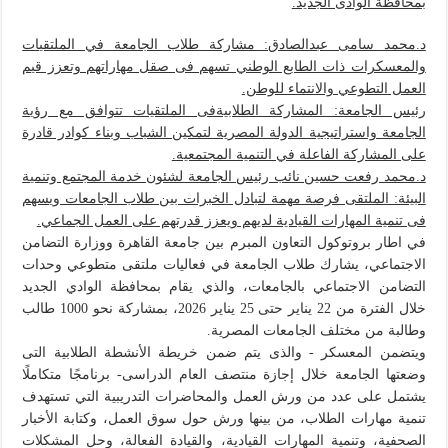
بمحافظة الوادى الجديد.
د.محمد سامى عبدالصادق: مشاركة طلاب الجامعة في الملتقيات
والمعسكرات ذات الطابع الوطني تسهم فى صقل مهاراتهم وتعزز قيم
العمل التطوعي والانتماء للوطن.
رئيس الجامعة: المشاركة الطلابيةفى الملتقيات تتوافق مع رؤية
الجامعة واستراتيجية الدولة المصرية لتمكين الشباب وبناء كوادر قادرة
على المشاركة الفاعلة في التنمية المجتمعية.
د.محمد رفعت حسين نائب رئيس الجامعة لشئون خدمة المجتمع وتنمية
البيئة: الملتقى فرصة مهمة لتبادل الخبرات بين طلاب الجامعات ويسهم
فى تنمية المهارات القيادية لديهم ويعزز قدرتهم على العمل الجماعي.
في اطار بروتوكول التعاون المبرم بين جامعة القاهرة ووزارة التضامن
الاجتماعي، يشارك طلاب الجامعة في فعاليات ملتقى متطوعي وحدات
التضامن الاجتماعي بالجامعات، والذي يقام بمحافظة الوادي الجديد
خلال الفترة من 22 يناير حتى 25 يناير 2026، بمشاركة نحو 1000 طالب
وطالبة من مختلف الجامعات المصرية.
ويتضمن المعسكر - والذى يتم ضمن خريطة الأنشطة الطلابية التى
وضعتها الجامعة خلال إجازة منتصف العام الدراسى- برنامجًا متكاملًا
يشتمل على عدد من ورش العمل والمحاضرات التدريبية التي تستهدف
تنمية مهارات الطلاب، من بينها ورش حول سوق العمل، وكتابة الأخبار
الصحفية، وتنمية المهارات القيادية، والقيادة الفعالة، وحل المشكلات