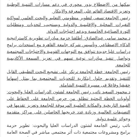
يمكنها من الإضطلاع بدور محوري في دعم مسارات التنمية الوطنية
وتعزيز الاقتصاد القائم على المعرفة والابتكار.
رئيس الجامعة:نسعى لتطوير منظومتي التعليم والبحث العلمي لمواكبة
التغيرات المحلية والإقليمية والدولية ويستجيب لتحديات ومتطلبات
الثورة الصناعية الخامسة ويدعم احتياجات الدولة.
د.محمد سامى عبدالصادق: أطلقنا حزمة مبادرات تطويرية كاستراتيجية
الذكاء الاصطناعي وتأسيس شركة جامعة القاهرة مع استحداث برامج
دراسات عليا جديدة تتوافق مع التوجهات القومية والاحتياجات المجتمعية
ونواصل تنفيذ مبادرات نوعية تسهم في تعزيز السمعة الأكاديمية
للجامعة.
رئيس الجامعة: خطة الجامعة ترتكز على تشجيع البحث التطبيقي القابل
للتنفيذ وتقديم حلول ابتكارية للتحديات المجتمعية بما يمثل إسهاما
حقيقيا وفاعلا فى مسيرة التنمية الشاملة.
د.محمود السعيد نائب رئيس الجامعة لشئون الدراسات العليا والبحوث:
أولويات الخطة البحثية تنطلق من حرص الجامعة على الحفاظ على
القيمة التاريخية والمكانة العلمية المرموقة للجامعة وتعزيز تقدمها في
التصنيفات العالمية وزيادة عدد خريجيها الحاصلين على مراكز متقدمة
وجوائز علمية دولية.
نائب رئيس الجامعة لشئون الدراسات العليا والبحوث: تطوير حزمة
برامج ومشروعات مجتمعية ذات أثر مجتمعى مباشر في الصحة العامة