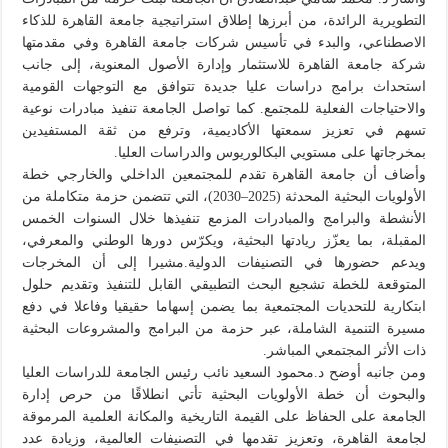
التطويرية الرائدة، من أبرزها إطلاق استراتيجية جامعة القاهرة للذكاء
الاصطناعي، والبدء في تأسيس شركات جامعة القاهرة وفي مقدمتها
شركة جامعة القاهرة للاستثمار وإدارة الأصول المعنوية، إلى جانب
استحداث برامج دراسات عليا جديدة تتوافق مع التوجهات القومية
والاحتياجات الفعلية للمجتمع. كما تواصل الجامعة تنفيذ مبادرات نوعية
تسهم في تعزيز سمعتها الأكاديمية، وترفع من ثقة المستفيدين
بمخرجاتها على مستويي البكالوريوس والدراسات العليا.
وأضاف أن جامعة القاهرة تقدم للمجتمعين الداخلي والخارجي خطة
الأولويات البحثية المحدثة (2025–2030)، التي تتضمن حزمة متكاملة من
الأنشطة والبرامج والمبادرات المزمع تنفيذها خلال السنوات الخمس
المقبلة، بما يعزّز ريادتها البحثية، ويكرّس دورها الوطني والمعرفي،
ويدعم حضورها في التصنيفات الدولية.مشيرا إلى أن المخرجات
المتوقعة للخطة تشجيع البحث التطبيقي القابل للتنفيذ وتقديم حلول
ابتكارية للتحديات المجتمعية بما يضمن إسهاما حقيقيا وفاعلا في دفع
مسيرة التنمية الشاملة، عبر حزمة من البرامج والمشروعات البحثية
ذات الأثر المجتمعي المباشر.
ومن جانبه أوضح د.محمود السعيد نائب رئيس الجامعة للدراسات العليا
والبحوث أن خطة الأولويات البحثية تأتي انطلاقًا من حرص إدارة
الجامعة على الحفاظ على القيمة التاريخية والمكانة العلمية المرموقة
لجامعة القاهرة، وتعزيز تقدمها في التصنيفات العالمية، وزيادة عدد