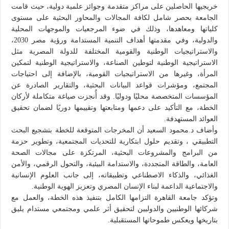
خريجيها الحاصلين على مراكز متقدمة وجوائز علمية دولية، حيث قامت
الجامعة بحصر شامل لكافة المجالات والمحاور البحثية على مستوى
كلياتها ومعاهدها، وذلك في ضوء المرجعيات والموجهات المحلية
والدولية، وفي مقدمتها أهداف التنمية المستدامة ورؤية مصر 2030،
والاستراتيجيات الوطنية والقومية المختلفة للدولة المصرية مثل
الاستراتيجية الوطنية لتوطين الصناعة، والاستراتيجية الوطنية لتمكين
المرأة، وغيرها من الاستراتيجيات القومية، بالإضافة إلى احتياجات
المجتمع، ومؤشرات قواعد البيانات البحثية، والتقارير الصادرة عن
المؤسسات المتخصصة محليًا ودوليًا. وقد أُنجزت صياغة متكاملة لأركان
الخطة، مع التأكيد على دعمها ومتابعتها وتقييمها دوريًا لضمان تحقيق
العوائد المستهدفة.
وأضاف د.محمود السعيد أن المخرجات المتوقعة للخطة بتشجيع البحث
التطبيقي ، وتقديم حلول ابتكارية للتحديات المجتمعية، وتطوير حزمة
من البرامج والمشروعات البحثية، المرتكزة على مجالات الصحة
العامة، والطاقة المتجددة، والاستدامة البيئية، والتحول الرقمي، والأمن
الغذائي، والذكاء الاصطناعي وتطبيقاته، إلى جانب العلوم الإنسانية
والاجتماعية الداعمة لبناء الإنسان المصري وتعزيز الهوية الوطنية.
وتؤكد جامعة القاهرة التزامها الكامل بتنفيذ هذه الخطة، والعمل مع
شركائها الوطنيين والدوليين لتحقيق أثر علمي ومجتمعي مستدام يليق
بتاريخها ويعكس طموحاتها المستقبلية.