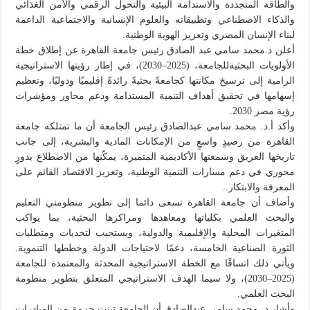
والطاقة المتجددة والاستدامة البيئية والتحول الرقمي والأمن الغذائي
والذكاء الاصطناعي وتطبيقاته والعلوم الإنسانية والاجتماعية الداعمة
لبناء الإنسان المصري وتعزيز الهوية الوطنية.
أعلن د.محمد سامي عبد الصادق رئيس جامعة القاهرة عن إطلاق خطة
الأولويات البحثيةللجامعة، (2025–2030)، في إطار رؤيتها الاستراتيجية
الرامية إلى ترسيخ مكانتها كجامعةً بحثيةً رائدةً إقليميًا ودوليًا، وتعظيم
إسهامها في تحقيق أهداف التنمية المستدامة ودعم محاور ومؤشرات
رؤية مصر 2030.
وأكد أ.د. محمد سامي عبدالصادق رئيس الجامعة أن ما تمتلكه جامعة
القاهرة من رصيدٍ واسعٍ من الإمكانات المادية والبشرية، إلى جانب
تاريخها العريق وسمعتها الأكاديمية المتميزة، يمكّنها من الاضطلاع بدورٍ
محوري في دعم مسارات التنمية الوطنية، وتعزيز الاقتصاد القائم على
المعرفة والابتكار..
وأضاف أن جامعة القاهرة تسعى دائما إلى تطوير منظومتي التعليم
والبحث العلمي بكلياتها ومعاهدها ومراكزها البحثية، بما يواكب
المتغيرات المحلية والإقليمية والدولية، ويستجيب لتحديات ومتطلبات
الثورة الصناعية الخامسة، دعمًا لاحتياجات الدولة وخططها التنموية.
ويأتي ذلك اتساقًا مع الخطة الاستراتيجية المحدثة والمعتمدة للجامعة
(2025–2030)، ولا سيما الهدف الاستراتيجي المتعلق بتطوير منظومة
البحث العلمي.
وأشار د. محمد سامي عبدالصادق أن الجامعة تبنت حزمة من المبادرات