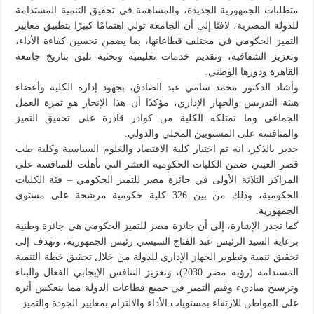
متطلبات الجمهورية الجديدة، والمساهمة في تحقيق التنمية المستدامة
للدولة المصرية، لافتًا إلى أن الجامعة تولي اهتمامًا كبيرًا بتطبيق معايير
التميز الحكومي في مختلف قطاعاتها، بما يضمن تحسين كفاءة الأداء،
وتعزيز الشفافية، وتقديم خدمات تعليمية وبحثية تليق بتاريخ جامعة
القاهرة ودورها الوطني.
وأشاد الدكتور محمد سامي عبد الصادق، بجهود إدارة الكلية وأعضاء
هيئة التدريس والجهاز الإداري، مؤكدًا أن هذا الإنجاز هو ثمرة العمل
الجماعي وما تمتلكه الكلية من كوادر قادرة على تحقيق التميز
والمنافسة على المستويين المحلي والدولي.
جدير بالذكر، انه تم اختيار كلية الاقتصاد والعلوم السياسية وكلية طب
قصر العيني ضمن الكليات الحكومية العشر التي تأهلت للمنافسة على
المراكز الثلاثة الأولى في جائزة مصر للتميز الحكومي – فئة الكليات
الحكومية، وذلك من بين 326 كلية حكومية مرشحة على مستوى
الجمهورية.
كما تجدر الإشارة، إلى أن جائزة مصر للتميز الحكومي هي جائزة وطنية
برعاية السيد الرئيس عبد الفتاح السيسي رئيس الجمهورية، وتهدف إلى
تحقيق تنمية وتطوير الجهاز الإداري للدولة من خلال تحقيق خطة التنمية
المستدامة (رؤية مصر 2030)، وتعزيز التنافس الإيجابي الفعال والبناء
وترسيخ مباديء وقيم التميز في جميع قطاعات الدولة مما ينعكس أثره
على المواطن للارتقاء بمستويات الأداء والالتزام بمعايير الجودة والتميز.