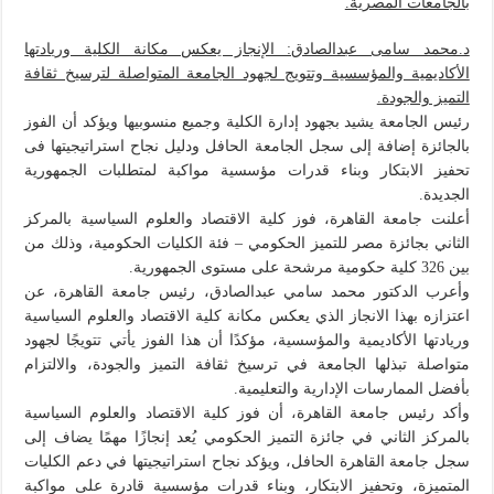
بالجامعات المصرية.
د.محمد سامى عبدالصادق: الإنجاز يعكس مكانة الكلية وريادتها
الأكاديمية والمؤسسية وتتويج لجهود الجامعة المتواصلة لترسيخ ثقافة
التميز والجودة.
رئيس الجامعة يشيد بجهود إدارة الكلية وجميع منسوبيها ويؤكد أن الفوز
بالجائزة إضافة إلى سجل الجامعة الحافل ودليل نجاح استراتيجيتها فى
تحفيز الابتكار وبناء قدرات مؤسسية مواكبة لمتطلبات الجمهورية
الجديدة.
أعلنت جامعة القاهرة، فوز كلية الاقتصاد والعلوم السياسية بالمركز
الثاني بجائزة مصر للتميز الحكومي – فئة الكليات الحكومية، وذلك من
بين 326 كلية حكومية مرشحة على مستوى الجمهورية.
وأعرب الدكتور محمد سامي عبدالصادق، رئيس جامعة القاهرة، عن
اعتزازه بهذا الانجاز الذي يعكس مكانة كلية الاقتصاد والعلوم السياسية
وريادتها الأكاديمية والمؤسسية، مؤكدًا أن هذا الفوز يأتي تتويجًا لجهود
متواصلة تبذلها الجامعة في ترسيخ ثقافة التميز والجودة، والالتزام
بأفضل الممارسات الإدارية والتعليمية.
وأكد رئيس جامعة القاهرة، أن فوز كلية الاقتصاد والعلوم السياسية
بالمركز الثاني في جائزة التميز الحكومي يُعد إنجازًا مهمًا يضاف إلى
سجل جامعة القاهرة الحافل، ويؤكد نجاح استراتيجيتها في دعم الكليات
المتميزة، وتحفيز الابتكار، وبناء قدرات مؤسسية قادرة على مواكبة