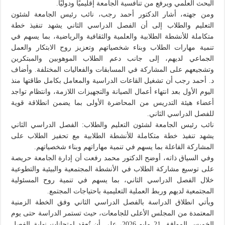
البحث العلمي ويرفع من تنافسية الجامعة إقليميًا ودوليًا.
ومن جهته، أشار الدكتور أحمد رجب، نائب رئيس الجامعة لشئون
التعليم والطلاب إلى أن الفصل الدراسي الثاني يشهد تنفيذ خطة
متكاملة للأنشطة الطلابية والعلمية والثقافية والرياضية، بما يسهم في
تنمية مهارات الطلاب وبناء شخصياتهم وتعزيز روح الابتكار والعمل
الجماعي لديهم، إلى جانب دعم الطلاب الموهوبين والمبتكرين
وتشجيعهم على المشاركة في المسابقات والفعاليات المختلفة. وأضاف
د. أحمد رجب أن تشغيل القاعات الدراسية والمعامل بكامل طاقتها منذ
اليوم الأول بعد انتهاء أعمال الصيانة والتجهيزات اللازمة، وانتظام تواجد
أعضاء هيئة التدريس من المحاضرة الأولى بما يضمن انطلاقة قوية
للفصل الدراسي الثاني.
نائب رئيس الجامعة لشئون التعليم والطلاب: الفصل الدراسي الثاني
يشهد تنفيذ خطة متكاملة للأنشطة الطلابية مع تحفيز الطلاب على
المشاركة الفاعلة بما يسهم في تنمية مهاراتهم وبناء شخصياتهم.
وفي السياق ذاته، أوضح الدكتور محمد رفعت أن إدارة الجامعة حريصة
على توسيع مشاركة الطلاب في الأنشطة المجتمعية والبيئية والتطوعية
خلال الفصل الدراسي الثاني، بما يسهم في تنمية روح المسئولية
المجتمعية لديهم وربط العملية التعليمية باحتياجات المجتمع.
ويأتي انطلاق الدراسة بالفصل الدراسي الثاني وفق الخطة الزمنية
المعتمدة من المجلس الأعلى للجامعات، حيث تستمر الدراسة حتى يوم
الخميس الموافق 21 مايو 2026، على أن تُعقد امتحانات نهاية الفصل