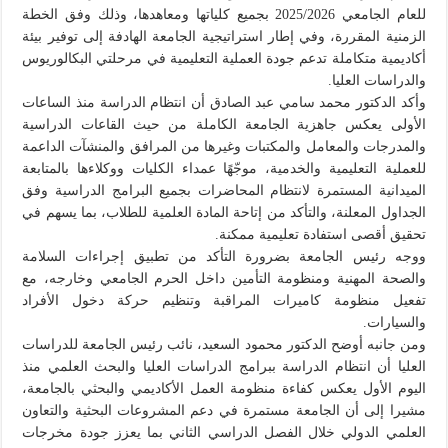
للعام الجامعي 2025/2026 بجميع كلياتها ومعاهدها، وذلك وفق الخطة
الزمنية المقررة، وفي إطار استراتيجية الجامعة الهادفة إلى توفير بيئة
أكاديمية متكاملة تدعم جودة العملية التعليمية في مرحلتي البكالوريوس
والدراسات العليا.
وأكد الدكتور محمد سامي عبد الصادق أن انتظام الدراسة منذ الساعات
الأولى يعكس جاهزية الجامعة الكاملة من حيث القاعات الدراسية
والمدرجات والمعامل والمكتبات وغيرها من المرافق والمنشآت الداعمة
للعملية التعليمية والخدمية، موجّهًا عمداء الكليات ووكلاءها بالمتابعة
الميدانية المستمرة لانتظام المحاضرات بجميع البرامج الدراسية وفق
الجداول المعلنة، والتأكد من إتاحة المادة العلمية للطلاب، بما يسهم في
تحقيق أقصى استفادة تعليمية ممكنة.
ووجه رئيس الجامعة بضرورة التأكد من تطبيق إجراءات السلامة
والصحة المهنية ومنظومة التأمين داخل الحرم الجامعي وخارجه، مع
تفعيل منظومة كاميرات المراقبة وتنظيم حركة دخول الأفراد
والسيارات.
ومن جانبه أوضح الدكتور محمود السعيد، نائب رئيس الجامعة للدراسات
العليا أن انتظام الدراسة ببرامج الدراسات العليا والبحث العلمي منذ
اليوم الأول يعكس كفاءة منظومة العمل الأكاديمي والبحثي بالجامعة،
مشيرا إلى أن الجامعة مستمرة في دعم المشروعات البحثية والتعاون
العلمي الدولي خلال الفصل الدراسي الثاني بما يعزز جودة مخرجات