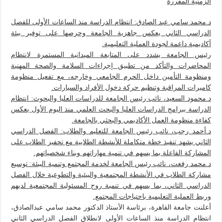
الزمنية المقررة
د.محمد سامي عبد الصادق: انتظام الدراسة منذ الساعات الأولى للفصل
الدراسي الثاني يعكس جاهزية الجامعة وحرصها على توفير بيئة
أكاديمية داعمة لجودة العملية التعليمية.
رئيس الجامعة يشدد على المتابعة الميدانية المستمرة لانتظام
المحاضرات والتأكد من تطبيق إجراءات السلامة والصحة المهنية
ومنظومة التأمين داخل الحرم الجامعي وخارجه، مع تفعيل منظومة
كاميرات المراقبة وتنظيم حركة دخول الأفراد والسيارات.
د.محمود السعيد، نائب رئيس الجامعة للدراسات العليا والبحوث: انتظام
الدراسة ببرامج الدراسات العليا والبحث العلمي منذ اليوم الأول يعكس
كفاءة منظومة العمل الأكاديمي والبحثي بالجامعة.
د.أحمد رجب، نائب رئيس الجامعة للتعليم والطلاب: الفصل الدراسي
الثاني يشهد تنفيذ خطة متكاملة للأنشطة الطلابية مع تحفيز الطلاب على
المشاركة الفاعلة بما يسهم في تنمية مهاراتهم وبناء شخصياتهم.
د.محمد رفعت، نائب رئيس الجامعة لخدمة المجتمع وتنمية البيئة: توسيع
مشاركة الطلاب في الأنشطة المجتمعية والبيئية والتطوعية خلال الفصل
الدراسي الثاني، بما يسهم في تنمية روح المسئولية المجتمعية لديهم
وربط العملية التعليمية باحتياجات المجتمع.
أعلنت جامعة القاهرة، برئاسة الأستاذ الدكتور محمد سامي عبدالصادق،
انتظام الدراسة منذ الساعات الأولى لانطلاق الفصل الدراسي الثاني