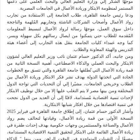
موجهًا الشكر إلي وزارة التعليم العالي والبحث العلمي على دعمها
المستمر لمنظومة الابتكار وريادة الأعمال في الجامعات المصرية.
ودعا رئيس جامعة القاهرة، طلاب الجامعة إلى الاستفادة من تجارب
رواد الأعمال وأصحاب الشركات الناشئة وتجاربهم المُلهمة والناجحة
داخل سوق العمل، موجهًا رسالة لرواد الأعمال لتبسيط المعلومات
المُقدمة للطلاب حتي يتمكنوا من ايصال رسالتهم بكل سهولة ويسر،
كما وجه عمداء كليات الجامعة بنقل هذه التجارب إلى أعضاء هيئة
التدريس والهيئة المعاونة والطلاب.
ومن جانبه، أكد الدكتور حسام عثمان نائب وزير التعليم العالي لشؤون
الابتكار والبحث العملي والذكاء الاصطناعي، أهمية النسخة الثانية من
قمة ريادة الأعمال التي تُطلقها جامعة القاهرة والتي تتسق مع الخطوات
الجادة التي اتخذتها الدولة بهدف نشر فكر الابتكار وريادة الأعمال بين
الطلاب وخريجي الجامعات، مشيًرا إلي أن التحديات التي تواجة الدول
المختلفة ومن بينها مصر لا يتم التغلب عليها إلا من خلال توظيف الابتكار
لإحداث تنمية اقتصادية مُستدامة، لافتًا إلى أن العديد من الدول نجحت
في تنمية اقتصادها من خلال افكار شبابها الابتكارية.
وأشار الدكتور حسام عثمان، إلى إطلاق جامعة القاهرة في فبراير 2025
النسخة الأولى من قمة ريادة الأعمال، وقيادتها لتحالف يضم رواد
الأعمال والصناعة والمستثمرين وجهات حكومية بهدف إحداث طفرة في
ريادة الأعمال القائمة على الابتكار لتحقيق التنمية الاقتصادية المستدامة،
مضيفًا أن التقينات المتواجدة في الوقت الراهن ومن بينها " الذكاء