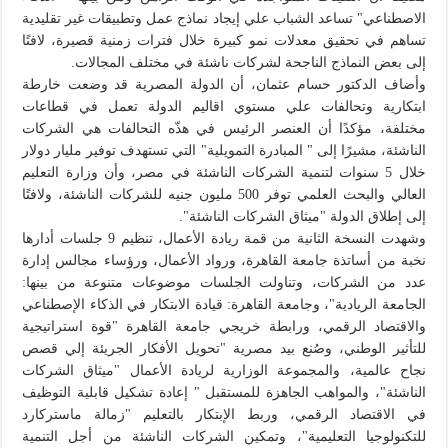
الاصطناعي" تساعد الشباب علي إيجاد نماذج عمل وتطبيقات غير تقليدية
تساهم في تحقيق معدلات نمو كبيرة خلال فترات زمنية قصيرة، لافتًا
إلى بعض النماذج الناجحة لشركات ناشئة في مختلف المجالات.
وأضاف الدكتور حسام عثمان، أن الدولة المصرية قد وضعت خارطة
ابتكارية وتحالفات علي مستوي اقاليم الدولة تعمل في قطاعات
مختلفة، مؤكدًا أن العنصر الرئيس في هذّه التحالفات هي الشركات
الناشئة، مشيرًا إلى " المبادرة التمويلية" التي تستهدف توفير مليار دولار
خلال 5 سنوات لتنمية الشركات الناشئة في مصر، وأن وزارة التعليم
العالي والبحث العلمي توفر 500 مليون جنيه للشركات الناشئة، ولافتًا
إلى إطلاق الدولة "ميثاق الشركات الناشئة".
وشهدت النسخة الثانية من قمة ريادة الأعمال، تنظيم 9 جلسات أدارها
نخبة من أساتذة جامعة القاهرة، ورواد الأعمال، ورؤساء مجالس إدارة
عدد من الشركات، وتناولت الجلسات موضوعات متنوعة من بينها:
الجامعة الريادية"، وجامعة القاهرة: قيادة الابتكار في الذكاء الإصطناعي
والاقتصاد الرقمي، ورابطة خريجي جامعة القاهرة "قوة استراتيجية
للتأثير الوطني، وصُنع بيد مصرية "تحويل الأفكار الجريئة إلي قصص
نجاح عالمية، والمجموعة الوزارية لريادة الأعمال "ميثاق الشركات
الناشئة"، والمواهب الجاهزة للمستقبل " إعادة تشكيل قابلية التوظيف
في الاقتصاد الرقمي، وربط الإبتكار بالتعليم "زمالة ماستركارد
للتكنولوجيا التعليمية"، وتمكين الشركات الناشئة من أجل التنمية