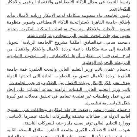
رئيسيا للتنمية فى مجال الذكاء الاصطناعي والاقتصاد الرقمي والابتكار
التكنولوجي.
رئيس الجامعة: بناء منظومة متكاملة لدعم الابتكار وريادة الأعمال بدأت
بإطلاق جامعة القاهرة لاستراتيجية الذكاء الاصطناعي وتطوير منظومة
تسويق الأبحاث والابتكار وترسيخ سياسات الملكية الفكرية وتحفيز
تحويل مخرجات البحث العلمي إلى منتجات وشركات ناشئة.
د.محمد سامى عبدالصادق: أطلقنا مشروع "الجامعة الريادية" لتحويل
الجامعة إلى بيئة متكاملة داعمة لريادة الأعمال والابتكار والانتقال من
إنتاج المعرفة إلى تعظيم أثرها الاقتصادي وإلى البحوث التطبيقية
المرتبطة بالتحديات الوطنية.
د.حسام عثمان نائب وزير التعليم العالي والبحث العلمي: قمة جامعة
القاهرة لريادة الأعمال تتسق مع الخطوات الجادة التي اتخذتها الدولة
بهدف نشر فكر الابتكار وريادة الأعمال بين الطلاب وخريجي الجامعات.
نائب وزير التعليم العالي: التقنيات الراهنة تساعد الشباب على إيجاد
نماذج عمل وتطبيقات غير تقليدية تساهم في تحقيق معدلات نمو كبيرة
خلال فترات زمنية قصيرة.
د.حسام عثمان: مصر وضعت خارطة ابتكارية وتحالفات علي مستوي
أقاليم الدولة فى قطاعات مختلفة والشركات الناشئة عنصرها الأساسى
ووزارة التعليم العالي توفر نصف مليار جنيه للشركات الناشئة.
شهدت قاعة الاحتفالات الكبرى بجامعة القاهرة انطلاق النسخة الثانية
من قمة ريادة الأعمال، تحت رعاية الدكتور محمد سامي عبدالصادق