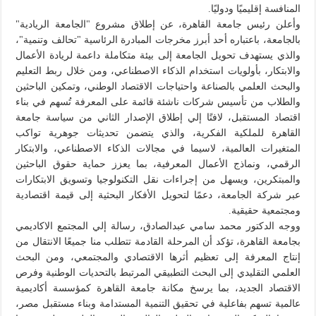
المنافسة إقليميًا ودوليًا.
وأعلن رئيس جامعة القاهرة، عن إطلاق مشروع "الجامعة الريادية"
بالجامعة، باعتباره أحد أبرز مخرجات المبادرة الرئاسية "تحالف وتنمية"،
والذي يستهدف تحويل الجامعة إلى بيئة متكاملة داعمة لريادة الأعمال
والابتكار، بأولويات استخدام الذكاء الاصطناعي، ومن خلال ربط التعليم
والبحث العلمي بالصناعة واحتياجات الاقتصاد الوطني، وتمكين الباحثين
والطلاب من تأسيس شركات ناشئة قائمة على المعرفة تُسهم في بناء
اقتصاد المستقبل، لافتًا إلي إطلاق الإصدار الثاني من سياسة جامعة
القاهرة للملكية الفكرية، والذي يتضمن تحديثات جوهرية تواكب
المتغيرات العالمية، لاسيما في مجالات الذكاء الاصطناعي، والابتكار
الرقمي، ونماذج الأعمال المعرفية، بما يعزز حماية حقوق الباحثين
والمبتكرين، ويسهل من إجراءات نقل التكنولوجيا وتسويق الابتكارات
عبر شركة الجامعة، دعمًا لتحويل الأفكار البحثية إلى قيمة اقتصادية
ومجتمعية حقيقية.
ووجه الدكتور محمد سامي عبدالصادق، رسالة إلي المجتمع الاكاديمي
بجامعة القاهرة، تؤكد أن المرحلة القادمة تتطلب منا جميعًا الانتقال من
إنتاج المعرفة إلى تعظيم أثرها الاقتصادي والمجتمعي، ومن البحث
العلمي التقليدي إلى البحث التطبيقي المرتبط بالتحديات الوطنية وفرص
الاقتصاد الجديد، بما يرسخ مكانة جامعة القاهرة كمؤسسة أكاديمية
عالمية تسهم بفاعلية في تحقيق التنمية المستدامة وبناء مستقبل مصر،