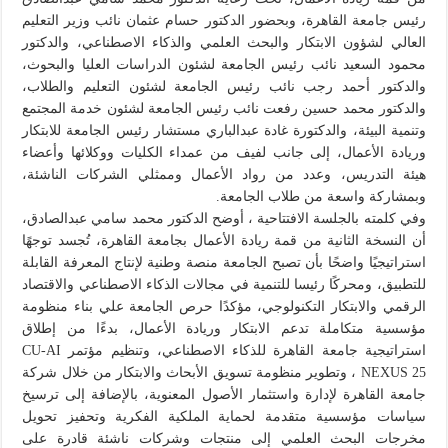
رئيس جامعة القاهرة، وبحضور الدكتور حسام عثمان نائب وزير التعليم
العالي لشؤون الابتكار والبحث العلمي والذكاء الاصطناعي، والدكتور
محمود السعيد نائب رئيس الجامعة لشئون الدراسات العليا والبحوث،
والدكتور أحمد رجب نائب رئيس الجامعة لشئون التعليم والطلاب،
والدكتور محمد حسين رفعت نائب رئيس الجامعة لشئون خدمة المجتمع
وتنمية البيئة، والدكتورة غادة عبدالباري مستشار رئيس الجامعة للابتكار
وريادة الأعمال، إلى جانب لفيف من عمداء الكليات ووكلائها وأعضاء
هيئة التدريس، وعدد من رواد الأعمال وممثلي الشركات الناشئة،
وبمشاركة واسعة من طلاب الجامعة.
وفي كلمته بالجلسة الافتتاحية ، أوضح الدكتور محمد سامي عبدالصادق،
أن النسخة الثانية من قمة ريادة الأعمال بجامعة القاهرة، تُجسد توجهًا
استراتيجيًا واضحًا بأن تصبح الجامعة منصة وطنية لإنتاج المعرفة القابلة
للتطبيق، ومحركًا رئيسا للتنمية في مجالات الذكاء الاصطناعي والاقتصاد
الرقمي والابتكار التكنولوجي، مؤكدًا حرص الجامعة علي بناء منظومة
مؤسسية متكاملة تدعم الابتكار وريادة الأعمال، بدءًا من إطلاق
استراتيجية جامعة القاهرة للذكاء الاصطناعي، وتنظيم مؤتمر CU-AI
NEXUS 25 ، وتطوير منظومة تسويق الأبحاث والابتكار من خلال شركة
جامعة القاهرة لإدارة واستثمار الأصول المعنوية، بالإضافة إلى ترسيخ
سياسات مؤسسية متقدمة لحماية الملكية الفكرية وتحفيز تحويل
مخرجات البحث العلمي إلى منتجات وشركات ناشئة قادرة على