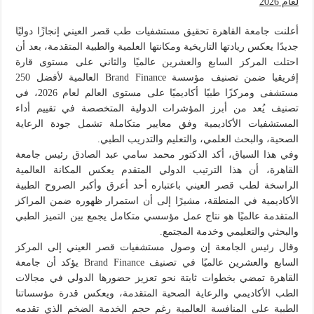
لعام 2026
أعلنت جامعة القاهرة تحقيق مستشفيات طب قصر العيني إنجازًا دوليًا
جديدًا يعكس ريادتها التاريخية ومكانتها العلمية والطبية المتقدمة، بعد أن
احتلت المركز السابع والعشرين عالميًا والثاني على مستوى قارة
إفريقيا ضمن تصنيف مؤسسة Brand Finance العالمية لأفضل 250
مستشفى ومركزًا طبيًا أكاديميًا على مستوى العالم لعام 2026، في
تصنيف يُعد من أبرز المؤشرات الدولية المتخصصة في تقييم أداء
المستشفيات الأكاديمية وفق معايير متكاملة تشمل جودة الرعاية
الصحية، والبحث العلمي، والتعليم والتدريب الطبي.
وفي هذا السياق، أكد الدكتور محمد سامي عبد الصادق رئيس جامعة
القاهرة، أن هذا الترتيب الدولي المتقدم يعكس المكانة العالمية
الراسخة لطب قصر العيني باعتباره أحد أعرق وأكبر الصروح الطبية
الأكاديمية في المنطقة، مشيرًا إلى أن استمرار ظهوره ضمن المراكز
المتقدمة عالميًا هو نتاج عمل مؤسسي متكامل يجمع بين التميز الطبي
والبحثي والتعليمي وخدمة المجتمع.
وقال رئيس الجامعة إن وصول مستشفيات قصر العيني إلى المركز
السابع والعشرين عالميًا في تصنيف Brand Finance يؤكد أن جامعة
القاهرة تمضي بخطوات ثابتة نحو تعزيز حضورها الدولي في مجالات
الطب الأكاديمي والرعاية الصحية المتقدمة، ويعكس قدرة مؤسساتنا
الطبية على المنافسة العالمية رغم حجم الخدمة الضخم الذي تقدمه