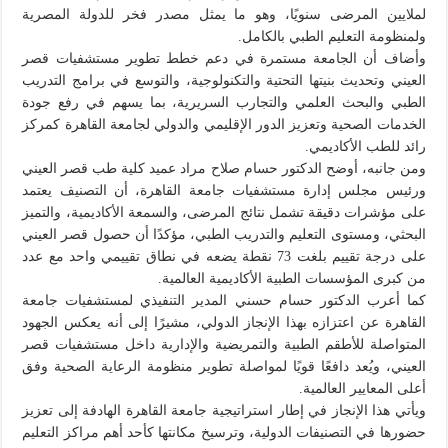
لملايين المرضى سنويًا، وهو ما يمثل مصدر فخر للدولة المصرية
ولمنظومة التعليم الطبي بالكامل.
وأضاف أن الجامعة مستمرة في دعم خطط تطوير مستشفيات قصر
العيني وتحديث بنيتها التحتية والتكنولوجية، والتوسع في برامج التدريب
الطبي والبحث العلمي والتجارب السريرية، بما يسهم في رفع جودة
الخدمات الصحية وتعزيز الدور الإقليمي والدولي لجامعة القاهرة كمركز
رائد للطب الأكاديمي.
ومن جانبه، أوضح الدكتور حسام صلاح مراد عميد كلية طب قصر العيني
ورئيس مجلس إدارة مستشفيات جامعة القاهرة، أن التصنيف يعتمد
على مؤشرات دقيقة تشمل نتائج المرضى، والسمعة الأكاديمية، والتميز
البحثي، ومستوى التعليم والتدريب الطبي، مؤكدًا أن حصول قصر العيني
على درجة تقييم بلغت 73 نقطة يضعه في نطاق تقييمي واحد مع عدد
من كبرى المؤسسات الطبية الأكاديمية العالمية.
كما أعرب الدكتور حسام حسني المدير التنفيذي لمستشفيات جامعة
القاهرة عن اعتزازه بهذا الإنجاز الدولي، مشيرًا إلى أنه يعكس الجهود
المتواصلة للأطقم الطبية والتمريضية والإدارية داخل مستشفيات قصر
العيني، ويُعد دافعًا قويًا لمواصلة تطوير منظومة الرعاية الصحية وفق
أعلى المعايير العالمية.
ويأتي هذا الإنجاز في إطار استراتيجية جامعة القاهرة الهادفة إلى تعزيز
حضورها في التصنيفات الدولية، وترسيخ مكانتها كأحد أهم مراكز التعليم