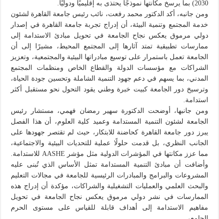
2030) بما يرسخ مكانتها نموذجًا يحتذى به إقليميًا ودوليًا.
ومن جانبه، أكد الدكتور محمد رفعت، نائب رئيس جامعة القاهرة لشئون
خدمة المجتمع وتنمية البيئة، أن إدراج تجربة جامعة القاهرة في إصدار
دولي مرموق يعكس نجاح الجامعة في تحويل مبادئ الاستدامة إلى
ممارسات تطبيقية تمتد آثارها إلى المجتمع المحيط، مشيرًا إلى أن
الجامعة تعمل باستمرار على توسيع مبادراتها البيئية والمجتمعية، وتعزيز
الشراكات مع مؤسسات الدولة والقطاع الخاص ومنظمات المجتمع
المدني، بما يسهم في دعم جهود التنمية الشاملة وتحسين جودة الحياة،
وترسيخ دور الجامعة كبيت خبرة وطني يقود التحول نحو مستقبل أكثر
استدامة.
ومن جانبها، أوضحت الدكتورة سهير رمضان فهمي، مستشار رئيس
الجامعة لشئون التنمية المستدامة وعميد كلية العلوم، أن هذا الفصل
يبرز دور جامعة القاهرة كحاضنة للابتكار، حيث لم تقتصر جهودها على
الجانب النظري، بل قدمت حلولًا عملية للتحديات البيئية والاجتماعية،
مما عزز مكانتها في المؤشرات الدولية مثل مؤشر AASHE للاستدامة.
وأضافت أن مبادئ التنمية المستدامة تمثل الأساس الذي تُبنى عليه
المشروعات والبرامج والمبادرات الرئيسية للجامعة في مجالات التعليم
والبحث العلمي والعمليات التشغيلية والشراكات، مؤكدة أن إدراج هذه
الممارسات في نشر دولي مرموق يعكس نجاح الجامعة في تحويل
مفاهيم الاستدامة إلى أهداف قابلة للقياس على مستوى الحرم
الجامعي.