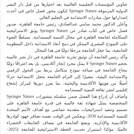
عناوين المؤسسات التعليمية العالمية بعد اختيارها من قبل دار النشر
الدولية المرموقة Springer Nature لتكون محور فصل خاص في أحدث
إصداراتها حول مبادرات الاستدامة في التعليم العالي.
وأعلن الدكتور محمد سامي عبدالصادق، رئيس جامعة القاهرة، صدور
فصل خاص في كتاب صادر عن Springer Nature يوثق الاستراتيجية
المتكاملة لجامعة القاهرة في مجال التنمية المستدامة، مسلطًا الضوء
على النموذج المصري المبتكر في دمج أبعاد الاستدامة داخل المنظومة
الجامعية، بما جعل الجامعة مرجعًا دوليًا في هذا المجال.
وأكد رئيس الجامعة أن توثيق تجربة جامعة القاهرة في دار نشر عالمية
بحجم Springer Nature لا يمثل مجرد إنجاز أكاديمي، بل يعد اعترافًا دوليًا
بنجاح الجامعة في صياغة نموذج متكامل يربط بين التحول الرقمي
والاستدامة البيئية، مشيرًا إلى التزام الجامعة بجعل الاستدامة جزءًا
أصيلًا من هويتها الأكاديمية والبحثية، بما يعزز دورها كمركز إشعاع
إقليمي لنشر ثقافة التنمية المستدامة.
وأضاف أن إدراج هذا الفصل ضمن سلسلة منشورات Springer Nature
المتخصصة يمثل شهادة ثقة عالمية في قدرة جامعة القاهرة على
تصميم وتنفيذ استراتيجيات متقدمة تتماشى مع أهداف الأمم المتحدة
للتنمية المستدامة 2030، ويعكس في الوقت نفسه تضافر جهود كوادرها
الأكاديمية والإدارية، ويضع الجامعة في مصاف الجامعات الخضراء
عالميًا، مؤكدًا استمرار تحديث الخطة الاستراتيجية للجامعة (2025–