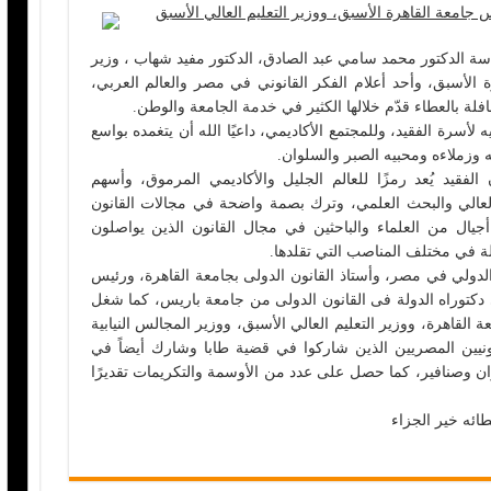
جامعة القاهرة الأسبق، ووزير التعليم العالي الأسبق
اسة الدكتور محمد سامي عبد الصادق، الدكتور مفيد شهاب ، وزير
ة الأسبق، وأحد أعلام الفكر القانوني في مصر والعالم العربي،
فلة بالعطاء قدّم خلالها الكثير في خدمة الجامعة والوطن.
سرة الفقيد، وللمجتمع الأكاديمي، داعيًا الله أن يتغمده بواسع
 وزملاءه ومحبيه الصبر والسلوان.
لفقيد يُعد رمزًا للعالم الجليل والأكاديمي المرموق، وأسهم
لعالي والبحث العلمي، وترك بصمة واضحة في مجالات القانون
أجيال من العلماء والباحثين في مجال القانون الذين يواصلون
ة في مختلف المناصب التي تقلدها.
 الدولي في مصر، وأستاذ القانون الدولى بجامعة القاهرة، ورئيس
دكتوراه الدولة فى القانون الدولى من جامعة باريس، كما شغل
القاهرة، ووزير التعليم العالي الأسبق، ووزير المجالس النيابية
نونيين المصريين الذين شاركوا في قضية طابا وشارك أيضاً في
ن وصنافير، كما حصل على عدد من الأوسمة والتكريمات تقديرًا
ائه خير الجزاء