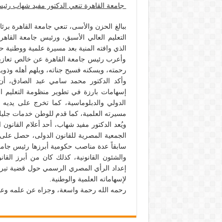
جامعة القاهرة تنعي الدكتور مفيد شهاب رئيس 
ببالغ الحزن والأسى، تنعي جامعة القاهرة برئ
التعليم العالي الأسبق، ورئيس جامعة القاهر
الذي وافته المنية بعد مسيرة علمية ووطنية حا
وأعرب رئيس جامعة القاهرة عن خالص تعازيه لأ
رحمته، ويسكنه فسيح جناته، ويلهم أهله وذويه
وأكد الدكتور محمد سامي عبد الصادق، أن ا
إسهامات بارزة في تطوير منظومة التعليم ا
الدولي والدبلوماسية، كما تخرج على يديه 
مسيرته العلمية، كما قدم للوطن خدمات جليل
ويُعد الدكتور مفيد شهاب، أحد أعلام القانون
الجمعية المصرية للقانون الدولى، حصل على 
سابقاً عدة مناصب حكومية أبرزها رئيس جامعة 
والشئون القانونية، كذلك كان من أبرز القا
إعداد الرأي المصري الرسمي حول قضية تيرا
لإسهاماته العلمية والوطنية.
رحمه الله رحمة واسعة، وجزاه عن علمه وعط