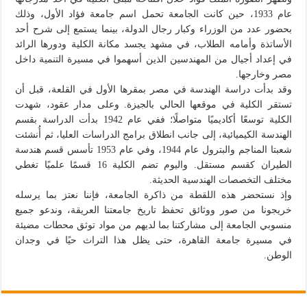
عام 1933، حين كانت الجامعة تحمل اسم جامعة فؤاد الأول، وذلك
بحضور عدد من الوزراء وكبار رجال الدولة، بينما يستمع إلى شرح أحد
الأساتذة وأمامه الطلاب، في مشهد يجسد مكانة الكلية ودورها الرائد
في إعداد أجيال من المهندسين الذين أسهموا في مسيرة التنمية داخل
مصر وخارجها.
وقد بدأت دراسة الهندسة في مصر بمقرها الأول في القلعة، قبل أن
تستقر الكلية في موقعها الحالي بالجيزة. وعلى مدار عقود، شهدت
الكلية توسعًا أكاديميًا متواصلًا؛ ففي عام 1942 بدأت الدراسة بقسم
الهندسة الكيميائية، إلى جانب انطلاق برامج الدراسات العليا، ثم أُنشئت
شعبتا المناجم والبترول عام 1944، وفي عام 1953 تأسس قسم هندسة
الطيران كقسم مستقل. واليوم تضم الكلية 16 قسمًا علميًا تغطي
مختلف التخصصات الهندسية الحديثة.
وإذ نستحضر هذه اللقطة من ذاكرة الجامعة، فإننا نعتز بما يرسله
خريجونا من صور ووثائق تحفظ تاريخ جامعتنا العريقة، وندعو جميع
منسوبي الجامعة إلى مشاركتنا بما لديهم من مواد توثق محطات مضيئة
في مسيرة جامعة القاهرة، حتى يظل هذا التراث حيًا في وجدان
الوطن.