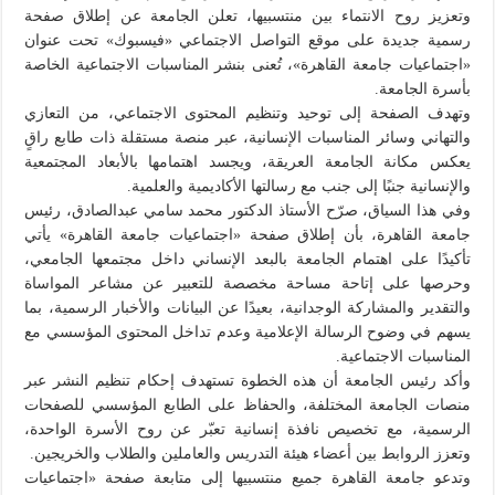
وتعزيز روح الانتماء بين منتسبيها، تعلن الجامعة عن إطلاق صفحة
رسمية جديدة على موقع التواصل الاجتماعي «فيسبوك» تحت عنوان
«اجتماعيات جامعة القاهرة»، تُعنى بنشر المناسبات الاجتماعية الخاصة
بأسرة الجامعة.
وتهدف الصفحة إلى توحيد وتنظيم المحتوى الاجتماعي، من التعازي
والتهاني وسائر المناسبات الإنسانية، عبر منصة مستقلة ذات طابع راقٍ
يعكس مكانة الجامعة العريقة، ويجسد اهتمامها بالأبعاد المجتمعية
والإنسانية جنبًا إلى جنب مع رسالتها الأكاديمية والعلمية.
وفي هذا السياق، صرّح الأستاذ الدكتور محمد سامي عبدالصادق، رئيس
جامعة القاهرة، بأن إطلاق صفحة «اجتماعيات جامعة القاهرة» يأتي
تأكيدًا على اهتمام الجامعة بالبعد الإنساني داخل مجتمعها الجامعي،
وحرصها على إتاحة مساحة مخصصة للتعبير عن مشاعر المواساة
والتقدير والمشاركة الوجدانية، بعيدًا عن البيانات والأخبار الرسمية، بما
يسهم في وضوح الرسالة الإعلامية وعدم تداخل المحتوى المؤسسي مع
المناسبات الاجتماعية.
وأكد رئيس الجامعة أن هذه الخطوة تستهدف إحكام تنظيم النشر عبر
منصات الجامعة المختلفة، والحفاظ على الطابع المؤسسي للصفحات
الرسمية، مع تخصيص نافذة إنسانية تعبّر عن روح الأسرة الواحدة،
وتعزز الروابط بين أعضاء هيئة التدريس والعاملين والطلاب والخريجين.
وتدعو جامعة القاهرة جميع منتسبيها إلى متابعة صفحة «اجتماعيات