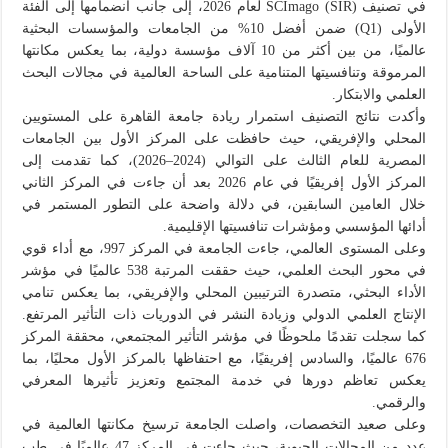
في تصنيف SCImago (SIR) لعام 2026، إلى جانب انضمامها إلى الفئة
الأولى (Q1) ضمن أفضل 10% من الجامعات والمؤسسات البحثية
عالميًا، من بين أكثر من 10 آلاف مؤسسة دولية، بما يعكس مكانتها
المرموقة وتنافسيتها المتنامية على الساحة العالمية في مجالات البحث
العلمي والابتكار.
وأكدت نتائج التصنيف استمرار ريادة جامعة القاهرة على المستويين
المحلي والإفريقي، حيث حافظت على المركز الأول بين الجامعات
المصرية للعام الثالث على التوالي (2024–2026)، كما تقدمت إلى
المركز الأول إفريقيًا في عام 2026 بعد أن جاءت في المركز الثاني
خلال العامين السابقين، في دلالة واضحة على التطور المستمر في
أدائها المؤسسي ومؤشرات تنافسيتها الإقليمية.
وعلى المستوى العالمي، جاءت الجامعة في المركز 997، مع أداء قوي
في محور البحث العلمي، حيث حققت المرتبة 538 عالميًا في مؤشر
الأداء البحثي، متصدرة الترتيبين المحلي والإفريقي، بما يعكس تنامي
الإنتاج العلمي الدولي وزيادة النشر في الدوريات ذات التأثير المرتفع.
كما سجلت تقدمًا ملحوظًا في مؤشر التأثير المجتمعي، محققة المركز
676 عالميًا، والسادس إفريقيًا، مع احتفاظها بالمركز الأول محليًا، بما
يعكس تعاظم دورها في خدمة المجتمع وتعزيز تأثيرها المعرفي
والرقمي.
وعلى صعيد التخصصات، واصلت الجامعة ترسيخ مكانتها العالمية في
عدد من المجالات الحيوية، حيث جاءت في المركز 47 عالميًا في طب