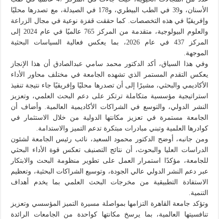
الأسنان، و39 في الطب البيطري، و178 في الصيدلة، مع تصدرها محليًا
وإفريقيًا في هذه التخصصات. كما حققت قفزة نوعية في مجال الزراعة
والعلوم البيولوجية، متقدمة من المركز 765 عالميًا في عام 2024 إلى
المركز 437 في عام 2026، بما يعكس فعالية السياسات البحثية
الموجهة.
وفي هذا السياق، أكد الدكتور محمد سامي عبدالصادق أن هذا الإنجاز
يعكس التقدم المستمر الذي تشهده الجامعة في مختلف محاور الأداء
الأكاديمي والبحثي، مشيرًا إلى أن تصدرها محليًا وإفريقيًا جاء نتيجة تنفيذ
استراتيجية مؤسسية متكاملة ترتكز على دعم البحث العلمي، وتعزيز
النشر الدولي، والتوسع في الشراكات الأكاديمية العالمية. وأضاف أن
الجامعة مستمرة في تعزيز مكانتها الدولية من خلال الاستثمار في
كوادرها العلمية وتبني مبادرات مبتكرة تدعم التميز والاستدامة.
ومن جانبه، أوضح الدكتور محمود السعيد، نائب رئيس الجامعة لشئون
الدراسات العليا والبحوث، أن نتائج التصنيف تعكس قوة الأداء البحثي
للجامعة، مؤكدًا استمرار العمل على تطوير منظومة البحث والابتكار
عبر دعم النشر الدولي عالي الجودة، وتوسيع الشراكات البحثية، وتعظيم
الاستفادة التطبيقية من مخرجات البحث العلمي بما يخدم أهداف
التنمية.
وتؤكد جامعة القاهرة التزامها بمواصلة مسيرة التميز المؤسسي وتعزيز
تنافسيتها العالمية، بما يرسخ مكانتها كواحدة من الجامعات الرائدة