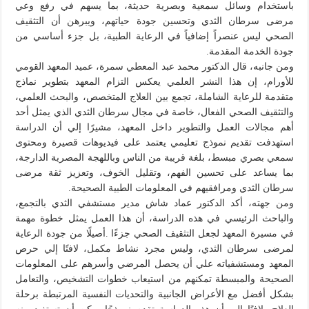
باستخدام وسائل سمعية وبصرية حديثة، بما يسهم في رفع وعي
مرضى سرطان الثدي وتحسين جودة حياتهم، ويبرهن أن التثقيف
الصحي ليس عنصراً إضافياً في الرعاية الطبية، بل جزء أساسي من
جودة الخدمة المقدمة.
ومن جانبه، قال الدكتور محمد عبد المعطي سمرة، عميد المعهد القومي
للأورام، إن هذا النشر العلمي يعكس التزام المعهد بتطوير نماذج
متقدمة للرعاية الشاملة، تجمع بين العلاج المتخصص، والبحث العلمي،
والتثقيف الصحي الفعال، خاصة في مجال سرطان الثدي الذي يمثل أحد
أهم مجالات العمل والتطوير داخل المعهد، مشيرًا إلي أن الدراسة
استهدفت تقديم نموذج تعليمي يعتمد على فيديوهات قصيرة ومحتوى
سمعي بصري مبسط، بلغة قريبة من الناس وباللهجة المصرية الدارجة،
بما يساعد على تحسين الفهم، وتقليل الخوف، وتعزيز ثقة مرضى
سرطان الثدي ومرافقيهم في المعلومات الطبية الصحيحة.
ومن جهته، أكد الدكتور عماد شاش مدير مستشفي الثدي بالتجمع،
والباحث الرئيسي في هذه الدراسة، أن هذا العمل يمثل خطوة مهمة
في مسيرة المعهد لجعل التثقيف الصحي جزءًا .أصيلًا من جودة الرعاية
لمرضى سرطان الثدي، وليس مجرد نشاط مكمل، لافتًا إلي حرص
المعهد ومستشفياته علي أن يحصل المرضي وأسرهم على المعلومات
الصحيحة والمبسطة تمكنهم من استيعاب خطوات التشخيص، والتعامل
بشكل أفضل مع الأعراض الجانبية والتحديات النفسية المرتبطة برحلة