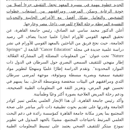
الجديد خطوة مهمة في مسيرة المعهد تجعل التثقيف جزءا أصيلا من
جودة الرعاية ويمكن المرضى ومرافقيهم من استيعاب خطوات
التشخيص والتعامل بشكل أفضل مع الأعراض الجانبية والتحديات
النفسية المرتبطة برحلة العلاج للمرضى داخل مصر وخارجها.
أعلن الدكتور محمد سامي عبد الصادق، رئيس جامعة القاهرة، عن
تحقيق المعهد القومي للأورام انجازا علميا جديدا يضاف الي رصيد
الجامعة، حيث نجح فريق من الباحثين بالمعهد القومي للأورام في نشر
دراسة علمية جديدة في مجلة “Cancer Education” التابعة ل “Springer
Nature” تحت عنوان: "من المعلومات المضللة إلى المشاركة الفعّالة:
إطار منهجي للتثقيف السمعي البصري حول السرطان في الدول ذات
الموارد المحدودة". وتقدم الدراسة إطارًا علميًا ومنهجيًا لتطوير مواد
تثقيفية سمعية وبصرية مبسطة وموثوقة، موجهة لمرضى سرطان
الثدي ومرافقيهم في البيئات منخفضة ومتوسطة الدخل، بما يسهم في
تحسين فهم المرض، وتعزيز الثقة في المعلومات الطبية الصحيحة،
ودعم رحلة المريض العلاجية بصورة أكثر وعيًا وطمأنينة.
وأكد رئيس جامعة القاهرة، أن هذا الإنجاز العلمي يعكس تميز كوادر
الجامعة وقدرتها على تقديم بحوث تطبيقية ذات تأثير مباشر على صحة
المجتمع بما يعزز مكانة جامعة القاهرة كمؤسسة رائدة في دعم البحث
العلمي المرتبط باحتياجات المجتمع، مشيدًا بالجهد المبذول في تطوير
نموذج مبتكر للتثقيف الصحي يعتمد على تبسيط المعلومات الطبية