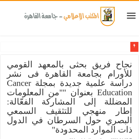
كلية طب الأسنان بجامعة القاهرة تطلق الإثنين القادم مبادرة للكشف المبكر عن الأمراض المزمن
نجاح فريق بحثى بالمعهد القومي
للأورام بجامعة القاهرة فى نشر
دراسة علمية جديدة بمجلة Cancer
Education بعنوان ""من المعلومات
المضللة إلى المشاركة الفعّالة:
إطار منهجي للتثقيف السمعي
البصري حول السرطان في الدول
ذات الموارد المحدودة"‎