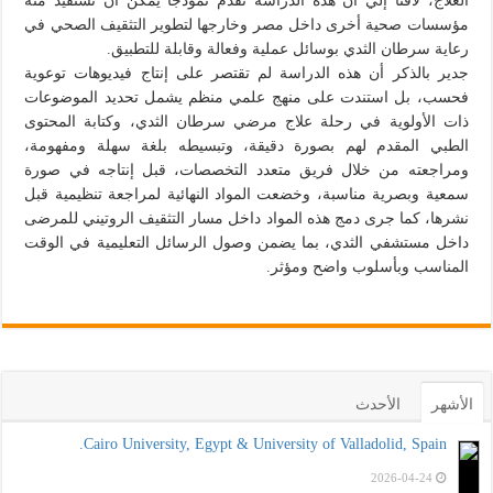
العلاج، لافتًا إلي أن هذه الدراسة تقدم نموذجًا يمكن أن تستفيد منه
مؤسسات صحية أخرى داخل مصر وخارجها لتطوير التثقيف الصحي في
رعاية سرطان الثدي بوسائل عملية وفعالة وقابلة للتطبيق.
جدير بالذكر أن هذه الدراسة لم تقتصر على إنتاج فيديوهات توعوية
فحسب، بل استندت على منهج علمي منظم يشمل تحديد الموضوعات
ذات الأولوية في رحلة علاج مرضي سرطان الثدي، وكتابة المحتوى
الطبي المقدم لهم بصورة دقيقة، وتبسيطه بلغة سهلة ومفهومة،
ومراجعته من خلال فريق متعدد التخصصات، قبل إنتاجه في صورة
سمعية وبصرية مناسبة، وخضعت المواد النهائية لمراجعة تنظيمية قبل
نشرها، كما جرى دمج هذه المواد داخل مسار التثقيف الروتيني للمرضى
داخل مستشفي الثدي، بما يضمن وصول الرسائل التعليمية في الوقت
المناسب وبأسلوب واضح ومؤثر.
الأشهر
الأحدث
Cairo University, Egypt & University of Valladolid, Spain.
2026-04-24