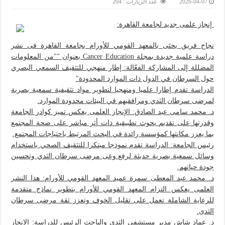
2026-04-07
عدد الزيارات : 204
إنجاز علمى جديد لجامعة القاهرة:
نجاح فريق بحثى بالمعهد القومي للأورام بجامعة القاهرة فى نشر
دراسة علمية جديدة بمجلة Cancer Education بعنوان ""من المعلومات
المضللة إلى المشاركة الفعّالة: إطار منهجي للتثقيف السمعي البصري
حول السرطان في الدول ذات الموارد المحدودة"
الدراسة تقدم إطارا علميا ومنهجيا لتطوير مواد تثقيفية سمعية بصرية
لمرضى سرطان الثدي ومرافقيهم في البيئات محدودة الموارد.
د. محمد سامى عبد الصادق: الإنجاز العلمى يعكس تميز كوادر الجامعة
وقدرتها على تقديم بحوث تطبيقية ذات أثر مباشر على صحة المجتمع
بما يعزز مكانتها كمؤسسة رائدة في البحث المرتبط باحتياجات المجتمع.
رئيس الجامعة: الدراسة تقدم نموذجا مبتكرا للتثقيف الصحي باستخدام
وسائل سمعية بصرية حديثة لرفع وعى مرضى سرطان الثدي وتحسين
جودة حياتهم.
د. محمد عبد المعطى سمرة عميد المعهد القومي للأورام: هذا النشر
العلمى يعكس التزام المعهد القومي للأورام بتطوير نماذج متقدمة
للرعاية الشاملة تعمل على تقليل الخوف وتعزز ثقة مرضى سرطان
الثدى.
د. عماد شاش مدير مستشفى الثدي والباحث الرئيس للدراسة: الإنجاز