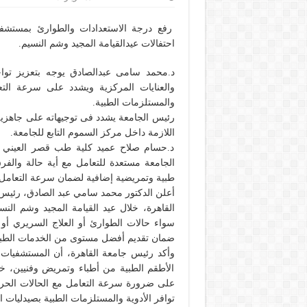
رفع درجة الاستعدادات والطوارئ بمستشفيا
احتفالات عيدالقيامة المجيد وشم النسيم.
د.محمد سامى عبدالصادق يوجه بتعزيز تواج
والعنايات المركزية ويشدد على سرعة التعا
والمستلزمات الطبية.
رئيس الجامعة يشدد فى توجيهاته على جاهزية ا
اللازمة داخل مركز السموم التابع للجامعة.
د.حسام صلاح عميد كلية طب قصر العيني 
الجامعة مستعدة للتعامل مع أية حالة والفر
طبية وتمريضية إضافية لضمان سرعة التعامل م
أعلن الدكتور محمد سامي عبد الصادق، رئيس
سواء حالات الطوارئ أو العلاج السريري أو
ضمان تقديم أفضل مستوى من الخدمات الطبية 
وأكد رئيس جامعة القاهرة، أن المستشفيات ا
الأطقم الطبية من أطباء وتمريض وفنيين، خا
على ضرورة سرعة التعامل مع الحالات الحرجة 
توافر الأدوية والمستلزمات الطبية بصيدليات ا