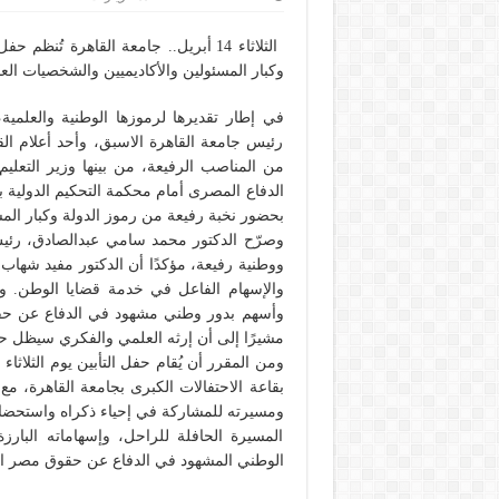
الثلاثاء 14 أبريل.. جامعة القاهرة ت
وكبار المسئولين والأكاديميين والشخصيات الع
في إطار تقديرها لرموزها الوطنية والعلمية،
رئيس جامعة القاهرة الاسبق، وأحد أعلام ال
من المناصب الرفيعة، من بينها وزير التعليم 
الدفاع المصرى أمام محكمة التحكيم الدولية ب
بحضور نخبة رفيعة من رموز الدولة وكبار المس
وصرّح الدكتور محمد سامي عبدالصادق، رئيس 
ووطنية رفيعة، مؤكدًا أن الدكتور مفيد شهاب مث
والإسهام الفاعل في خدمة قضايا الوطن. و
وأسهم بدور وطني مشهود في الدفاع عن حقوق
مشيرًا إلى أن إرثه العلمي والفكري سيظل حاض
بقاعة الاحتفالات الكبرى بجامعة القاهرة، م
ومسيرته للمشاركة في إحياء ذكراه واستحضا
المسيرة الحافلة للراحل، وإسهاماته البارز
الوطني المشهود في الدفاع عن حقوق مصر القا