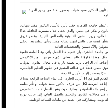
ُنظم حفل تأبين للدكتور مفيد شهاب بحضور نخبة من رموز الدولة
امة
 تُنظم جامعة القاهرة حفل تأبين للأستاذ الدكتور مفيد شهاب،
قانون والفكر في مصر، والذي شغل خلال مسيرته الحافلة عددًا
العالي، وزير الشئون القانونية والمجالس النيابية، وعضو فريق
شأن قضية طابا والتى انتهت لصالح مصر. ويأتي تنظيم هذا الحفل
ئولين والأكاديميين والشخصيات العامة.
جامعة القاهرة، بأن تنظيم هذا الحفل يأتي وفاءً لقامة علمية
ّل نموذجًا مُلهمًا للعالم الوطني الذي جمع بين التميز الأكاديمي
أضاف أن الراحل ترك بصمة بارزة في مجال القانون الدولي،
 مصر، فضلًا عن عطائه المتميز في تطوير التعليم الجامعي،
رًا ومصدر إلهام للأجيال القادمة.
ومن المقرر أن يُقام حفل التأبين يوم الثلاثاء القادم الموافق 14 أبريل الجاري، في تمام الساعة الرابعة مساءً،
ع إتاحة الفرصة لكل من عرف الدكتور مفيد شهاب أو تأثر بعلمه
ر إسهاماته العلمية والوطنية، حيث يشهد الحفل كلمات تستعرض
ة في مجالات القانون والتعليم والعمل العام، إلى جانب دوره
نونية، ومشاركته في العديد من ملفات السيادة الوطنية.