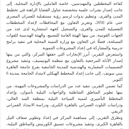
كفاءة المخططين والمهندسين، خاصة العاملين بالإدارة المحلية، إلى
جانب إصدار نشرات علمية متخصصة تتناول القضايا الراهنة في تخطيط
المدن والقرى، وتنظيم ندوات لرسم رؤية مستقبلية للعمران المصري
حتى عام 2050، وتعزيز التعاون مع المحافظات لإعداد المخططات
التفصيلية للمدن والقرى، والتسجيل كجهة استشارية لدى عدد من
الجهات القومية، من بينها الهيئة العامة للتصنيع، والهيئة الهندسية للقوات
المسلحة، فضلًا عن التعاون مع وزارة التنمية المحلية في تنفيذ برامج
تدريبية والمشاركة في إعداد المشروعات التنموية.
واستعرض التقرير، أبرز الإنجازات التي حققها المركز، والتي من بينها
إصدار الأدلة المرجعية بالتعاون مع منظمة اليونيسيف، وتنفيذ مشروع
التصميمات المعمارية والهندسية للمدينة الجامعية بفرع جامعة القاهرة
ببني سويف، إلى جانب إعداد المخطط الهيكلي لامتداد الجامعة بمدينة 6
أكتوبر.
كما تضمن التقرير، تنفيذ عدد من الدراسات والمشروعات المهمة، من
بينها تطوير المناطق الشاطئية والواجهات النيلية بأسوان، وإعداد
المخطط التأشيري لتنمية السياحة النيلية بمنطقة السد العالي،
ودراسات التلوث العمراني بالقاهرة الكبرى، ودراسة الامتداد العمراني
الريفي.
وتطرق التقرير، إلى مساهمة المركز في إعداد وتطوير ضفاف النيل
بالقاهرة الكبرى، وتنفيذ مشروعات تنسيق الكورنيش والمناطق النيلية،