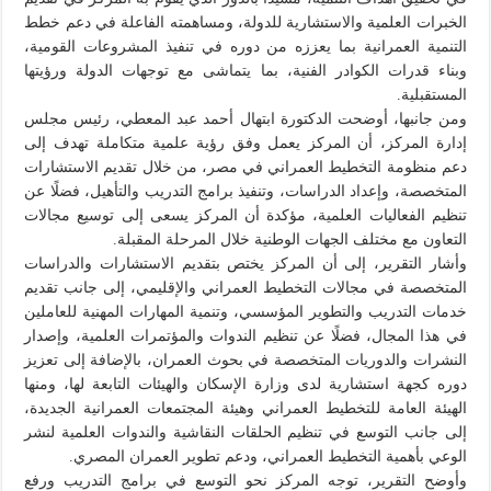
الخبرات العلمية والاستشارية للدولة، ومساهمته الفاعلة في دعم خطط
التنمية العمرانية بما يعززه من دوره في تنفيذ المشروعات القومية،
وبناء قدرات الكوادر الفنية، بما يتماشى مع توجهات الدولة ورؤيتها
المستقبلية.
ومن جانبها، أوضحت الدكتورة ابتهال أحمد عبد المعطي، رئيس مجلس
إدارة المركز، أن المركز يعمل وفق رؤية علمية متكاملة تهدف إلى
دعم منظومة التخطيط العمراني في مصر، من خلال تقديم الاستشارات
المتخصصة، وإعداد الدراسات، وتنفيذ برامج التدريب والتأهيل، فضلًا عن
تنظيم الفعاليات العلمية، مؤكدة أن المركز يسعى إلى توسيع مجالات
التعاون مع مختلف الجهات الوطنية خلال المرحلة المقبلة.
وأشار التقرير، إلى أن المركز يختص بتقديم الاستشارات والدراسات
المتخصصة في مجالات التخطيط العمراني والإقليمي، إلى جانب تقديم
خدمات التدريب والتطوير المؤسسي، وتنمية المهارات المهنية للعاملين
في هذا المجال، فضلًا عن تنظيم الندوات والمؤتمرات العلمية، وإصدار
النشرات والدوريات المتخصصة في بحوث العمران، بالإضافة إلى تعزيز
دوره كجهة استشارية لدى وزارة الإسكان والهيئات التابعة لها، ومنها
الهيئة العامة للتخطيط العمراني وهيئة المجتمعات العمرانية الجديدة،
إلى جانب التوسع في تنظيم الحلقات النقاشية والندوات العلمية لنشر
الوعي بأهمية التخطيط العمراني، ودعم تطوير العمران المصري.
وأوضح التقرير، توجه المركز نحو التوسع في برامج التدريب ورفع