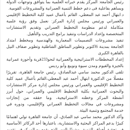
رئيس الجامعة: المركز يقدم خبراته العلمية بما يتوافق وتوجهات الدولة
ويساهم بفاعلية فى دعم خطط التنمية العمرانية والمشروعات القومية.
د.ابتهال أحمد عبد المعطي، القائم بأعمال عميد كلية التخطيط الإقليمي
والعمراني ورئيس مجلس إدارة المركز: نعمل وفق رؤية علمية
متكاملة لدعم منظومة التخطيط العمراني وتقديم الاستشارات
المتخصصة وإعداد الدراسات وتنفيذ برامج التدريب والتأهيل.
تنفيذ مشروعات التصميمات المعمارية والهندسية ومخطط امتداد
الجامعة بمدينة 6اكتوبر وتطوير المناطق الشاطئية وتطوير ضفاف النيل
بالقاهرة الكبرى
إعداد المخططات الاستراتيجية والعمرانية لنحو233قرية وأحوزة عمرانية
بالجيزة والفيوم ومدن سيوة ونويبع وأبو رديس
تلقى الدكتور محمد سامي عبدالصادق، رئيس جامعة القاهرة، تقريرًا
مفصلًا من الدكتورة ابتهال أحمد عبد المعطي،القائم بأعمال عميد كلية
التخطيط الإقليمي والعمراني ورئيس مجلس إدارة مركز الاستشارات
والبحوث العمرانية بكلية التخطيط الاقليمي والعمراني، حول أبرز
أنشطة المركز وخطته الاستراتيجية، وما حققه من إنجازات
ومشروعات في مجالات التخطيط العمراني والإقليمي، ودوره في
خدمة المجتمع وتنمية البيئة.
وأكد الدكتور محمد سامي عبد الصادق، أن جامعة القاهرة تولي اهتمامًا
كبيرًا بدعم المراكز البحثية والاستشارية، باعتبارها أحد الركائز الأساسية
في تحقيق أهداف التنمية، مشيدًا بالدور الذي يقوم به المركز في تقديم