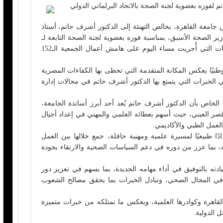
لفوزه بعضوية لجنة الصحة بالاتحاد البرلماني الدولي
جامعة القاهرة، بخالص التهنئة إلى الدكتور أشرف حاتم، أستاذ
ر الصحة الأسبق، بمناسبة فوزه بعضوية لجنة الصحة التابعة لـ
الاتحاد البرلماني الدولي، وذلك خلال الانتخابات التي أُجريت مساء اليوم على هامش أعمال الجمعية الـ152
 وطنيًا يعكس المكانة المتقدمة التي تحظى بها الكفاءات المصرية
ي الخبرات التي يتمتع بها الدكتور أشرف حاتم في مجالات إدارة
لخاص بأن الدكتور أشرف حاتم يُعد أحد أبرز أساتذة الجامعة،
صر العيني، حيث أسهم بعطائه العلمي والمهني في إعداد أجيال
عمل الطبي والأكاديمي.
ادًا طبيعيًا لمسيرة علمية ومهنية حافلة، جمع خلالها بين العمل
عية، بما عزز من دوره في دعم السياسات الصحية والارتقاء بجودة
ته بالتوفيق في أداء مهامه الجديدة، بما يسهم في تعزيز دور
 في المجال الصحي، وتبادل الخبرات بما يحقق مصالح الشعوب
القاهرة وكوادرها العلمية، ويعكس ما تمتلكه من خبرات متميزة
 الدولية.