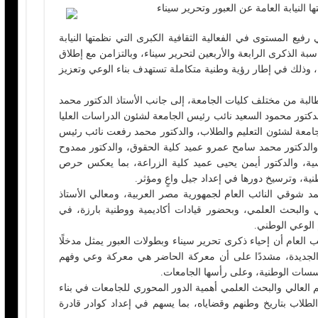
 النيابة العامة عن العبور وتحرير سيناء
يع المستوى في الفعالية الثقافية الكبرى التي نظمتها النيابة
سبة الذكرى الرابعة والأربعين لتحرير سيناء، وبالتزامن مع إطلاق
، وذلك في إطار رؤية وطنية متكاملة تستهدف بناء الوعي وتعزيز
ية حضورًا لافتًا لنحو 50 طالبًا وطالبة من مختلف كليات الجامعة، إلى جانب الأستاذ الدكتور محمد
تور محمود السعيد نائب رئيس الجامعة لشئون الدراسات العليا
امعة لشئون التعليم والطلاب، والدكتور محمد رفعت نائب رئيس
 والدكتور محمد سامح عمرو عميد كلية الحقوق، والدكتور ممدوح
اسية، والدكتور أيمن يحيى عميد كلية الزراعة، بما يعكس حرص
طنية، وترسيخ دورها في إعداد جيل واعٍ ومؤثر.
د شوقي النائب العام لجمهورية مصر العربية، ومعالي الأستاذ
لي والبحث العلمي، وبحضور قيادات أكاديمية ووطنية بارزة، في
الوعي الوطني.
العام أن إحياء ذكرى تحرير سيناء وبطولات العبور يمثل مدخلًا
 الجديدة، مشددًا على أن معركة الحاضر هي معركة وعي وفهم
لمؤسسات الوطنية، وعلى رأسها الجامعات.
يم العالي والبحث العلمي أهمية الدور المحوري للجامعات في بناء
الطلاب بتاريخ وطنهم وقضاياه، بما يسهم في إعداد كوادر قادرة