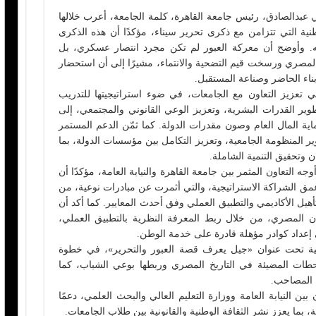
 عبدالصادق، رئيس جامعة القاهرة، كلمة الجامعة، أعرب خلالها
نية التي تتزامن مع ذكرى تحرير سيناء، مؤكدًا أن هذه الذكرى
به. وأوضح أن معركة العبور لم تكن مجرد انتصار عسكري، بل
لمصري ورسخت قيم التضحية والانتماء، مشيرًا إلى أن استحضار
ناء الحاضر وصناعة المستقبل.
في تعزيز التعاون مع الجامعات، في ضوء استراتيجيتها للتدريب
مة لتطوير القدرات البشرية، وتعزيز الوعي القانوني والمجتمعي، إلى
 المال العام وصون مقدرات الدولة. كما ثمّن الدعم المستمر
ير المنظومة الجامعية، وتعزيز التكامل بين مؤسسات الدولة، بما
ن وتحقيق التنمية الشاملة.
لتعاون المثمر بين جامعة القاهرة والنيابة العامة، مؤكدًا أن
عمق الشراكة الاستراتيجية، والتي أثمرت عن مبادرات نوعية، من
أهيل الأكاديمي والتطبيق العملي وفق أحدث المعايير. كما أكد أن
ان المصري، من خلال ربط المعرفة النظرية بالتطبيق العملي،
 إعداد كوادر مؤهلة قادرة على خدمة الوطن.
افية تحت عنوان «جيل يعرف قصة العبور والتحرير»، في خطوة
لمحطات المضيئة في التاريخ المصري وربطها بوعي الشباب، كما
ة المصاحب.
ين النيابة العامة ووزارة التعليم العالي والبحث العلمي، دعمًا
، بما يعزز نشر الثقافة الوطنية والقانونية بين طلاب الجامعات.