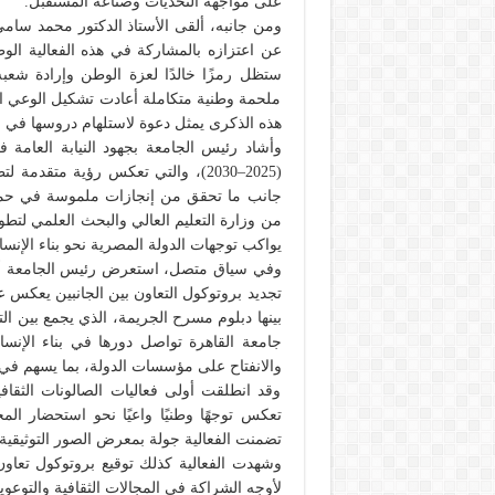
على مواجهة التحديات وصناعة المستقبل.
ومن جانبه، ألقى الأستاذ الدكتور محمد سامي
عن اعتزازه بالمشاركة في هذه الفعالية الوط
ستظل رمزًا خالدًا لعزة الوطن وإرادة شع
ملحمة وطنية متكاملة أعادت تشكيل الوعي ا
هذه الذكرى يمثل دعوة لاستلهام دروسها في ب
وأشاد رئيس الجامعة بجهود النيابة العامة 
(2025–2030)، والتي تعكس رؤية متقد
جانب ما تحقق من إنجازات ملموسة في حماية
من وزارة التعليم العالي والبحث العلمي لتطو
يواكب توجهات الدولة المصرية نحو بناء الإنسا
وفي سياق متصل، استعرض رئيس الجامعة أوجه ا
تجديد بروتوكول التعاون بين الجانبين يعكس 
بينها دبلوم مسرح الجريمة، الذي يجمع بين الت
جامعة القاهرة تواصل دورها في بناء الإنس
والانفتاح على مؤسسات الدولة، بما يسهم في
وقد انطلقت أولى فعاليات الصالونات الثق
تعكس توجهًا وطنيًا واعيًا نحو استحضار ا
تضمنت الفعالية جولة بمعرض الصور التوثيقي
وشهدت الفعالية كذلك توقيع بروتوكول تعاون ب
لأوجه الشراكة في المجالات الثقافية والتوعوية