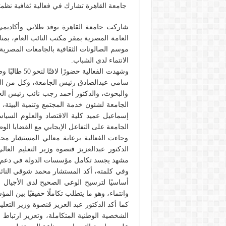
جامعة القاهرة تشارك في فعالية ثقافية نظمتها
شاركت جامعة القاهرة بوفد طلابي وأكاديمي رف
العامة المصرية بمقر مكتب النائب العام، بمنا
موسم الصالونات الثقافية بالجامعات المصرية
الانتماء لدى الشباب.
وشهدت الفعال
سامي عبدالصادق رئيس الجامعة، وكل من الدك
والبحوث، والدكتور أحمد رجب نائب رئيس الج
الجامعة لشئون خدمة المجتمع وتنمية البيئة،
إسماعيل عميد كلية الاقتصاد والعلوم السي
الجامعة على التفاعل الإيجابي مع القضايا الو
وجاءت الفعالية برعاية معالي المستشار محم
الدكتور عبدالعزيز قنصوة وزير التعليم العا
مشهد يجسد تكامل مؤسسات الدولة في دعم 
وفي كلمته، أكد المستشار محمد شوقي النائب 
أساسيًا لترسيخ الوعي الصحيح لدى الأجيال
وانتماء، وهو ما يتطلب تكاملًا حقيقيًا بين ا
كما أكد الدكتور عبد العزيز قنصوة وزير التعل
الشخصية الوطنية المتكاملة، وتعزيز ارتباط 