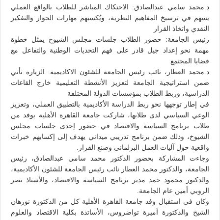
د.محمد سامي عبدالصادق: الاحتكاك المباشر للطلاب بالواقع العملي
يسهم في ترسيخ المفاهيم النظرية، ويُكسبهم مهارات الحوار والتفكير
النقدي واتخاذ القرار
رئيس الجامعة: حضور الطلاب جلسات مجلس الشيوخ يمثل خطوة
مهمة نحو إعداد جيل قادر على فهم التحديات الوطنية والتفاعل مع
قضايا المجتمع
د.محمد العطار، نائب رئيس الجامعة للشئون الاكاديمية: الزيارة تأتي
ضمن استراتيجية الجامعة لتعزيز الأنشطة التعليمية خارج القاعات
الدراسية، وربط الطلاب بمؤسسات الدولة المختلفة
في إطار توجهها نحو ربط الدراسة الأكاديمية بالتطبيق العملي، وتعزيز
الوعي السياسي لدى طلابها، شاركت جامعة القاهرة الأهلية بوفد من
طلاب برنامج السياسة والاقتصاد في حضور إحدى جلسات مجلس
الشيوخ، وذلك ضمن برنامج تدريبي ميداني يهدف إلى إكسابهم خبرات
واقعية حول آليات العمل البرلماني وصنع القرار.
وجاءت المشاركة بحضور الدكتور محمد سامي عبدالصادق، رئيس
الجامعة، والدكتور محمد العطار نائب رئيس الجامعة للشئون الأكاديمية،
والدكتور محمود حمد مدير برنامج السياسة والاقتصاد، والأستاذ نصر
الروبي أمين عام الجامعة.
وكان في استقبال وفد جامعة القاهرة الأهلية كل من الدكتورة نورهان
الشيخ والدكتورة أميرة تواضروس، الأساتذة بكلية الاقتصاد والعلوم