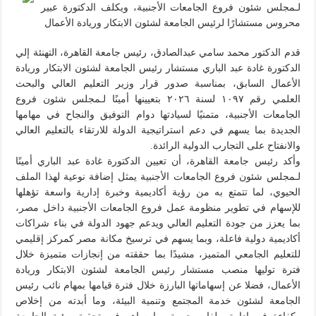
لـمجلس شئون فروع الجامعات الأجنبية، ويكلف الدكتورة عبير
محروس مستشارًا لرئيس الجامعة لشئون الابتكار وريادة الأعمال
قدم الدكتور محمد سامي عبدالصادق، رئيس جامعة القاهرة، التهنئة إلي
الدكتورة غادة عبد الباري مستشار رئيس الجامعة لشئون الابتكار وريادة
الأعمال السابق، بمناسبة صدور قرار وزير التعليم العالي والبحث
العلمي رقم ١٠٩٧ لسنة ٢٠٢٦ بتعيينها أمينًا لـمجلس شئون فروع
الجامعات الأجنبية، متمنيًا لسيادتها دوام التوفيق والنجاح في مهامها
الجديدة بما يسهم في دعم استراتيجية الدولة للارتقاء بالتعليم العالي
والانفتاح على التجارب الدولية الرائدة.
وأكد رئيس جامعة القاهرة، أن تعيين الدكتورة غادة عبد الباري أمينًا
لـمجلس شئون فروع الجامعات الأجنبية يمثل إضافة نوعية لهذا الملف
الحيوي، لما تتمتع به من رؤية أكاديمية وخبرة إدارية واسعة تؤهلها
للإسهام في تطوير منظومة عمل فروع الجامعات الأجنبية داخل مصر،
بما يعزز من جودة التعليم العالي ويدعم جهود الدولة في بناء شراكات
أكاديمية دولية فاعلة، وبما يسهم في ترسيخ مكانة مصر كمركز إقليمي
للتعليم الجامعي المتميز، مشيدًا بما حققته من إنجازات متميزة خلال
فترة توليها منصب مستشار رئيس الجامعة لشئون الابتكار وريادة
الأعمال، فضلا عن إسهاماتها البارزة خلال فترة قيامها بمهام نائب رئيس
الجامعة لشئون خدمة المجتمع وتنمية البيئة، وما أبدته من إخلاص