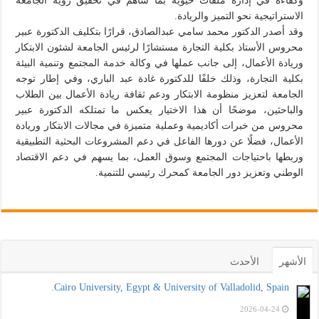
وكفاءة في إدارة ملفات حيوية بما ساهم في تحقيق رؤية الجامعة
الاستراتيجية نحو التميز والريادة.
وقد أصدر الدكتور محمد سامي عبدالصادق، قرارًا بتكليف الدكتورة عبير
محروس الأستاذ بكلية التجارة مستشارًا لرئيس الجامعة لشئون الابتكار
وريادة الأعمال، إلى جانب عملها في وكالة خدمة المجتمع وتنمية البيئة
بكلية التجارة، وذلك خلفًا للدكتورة غادة عبد الباري، وفي إطار توجه
الجامعة لتعزيز منظومة الابتكار ودعم ثقافة ريادة الأعمال بين الطلاب
والباحثين، موضحًا أن هذا الاختيار يعكس ما تمتلكه الدكتورة عبير
محروس من خبرات أكاديمية وعملية متميزة في مجالات الابتكار وريادة
الأعمال، فضلًا عن دورها الفاعل في دعم المشروعات البحثية التطبيقية
وربطها باحتياجات المجتمع وسوق العمل، بما يسهم في دعم الاقتصاد
الوطني وتعزيز دور الجامعة كمحرك رئيسي للتنمية.
الأشهر
الأحدث
Cairo University, Egypt & University of Valladolid, Spain.
2026-04-24