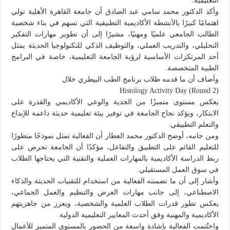
التعليمية.
وأكد الدكتور محمد سامي عبد الصادق أن جامعة القاهرة الأهلية تولي
اهتمامًا كبيرًا بالأنشطة الأكاديمية التطبيقية التي تسهم في بناء شخصية
الطالب الجامعي علميًا ومهنيًا، مشيرًا إلى أن تطوير مهارات التفكير
التحليلي، والتدريب العملي، والتوظيف الذكي للتكنولوجيا الحديثة يمثل
أحد المرتكزات الأساسية لرؤية الجامعة التعليمية، خاصة في البرامج
الطبية المتخصصة.
وأضاف أن ما قدمه طلاب برنامج الطب البيطري خلال
Histology Activity Day (Round 2)
يعكس مستوى متميزًا من الجدية والوعي الأكاديمي والقدرة على
الابتكار، ويؤكد نجاح الجامعة في توفير بيئة تعليمية حديثة داعمة للإبداع
والتعلم التطبيقي.
ومن جانبه، أوضح الدكتور محمد العطار أن الفعالية تمثل نموذجًا متطورًا
للتعليم القائم على التطبيق والتفاعل، مؤكدًا أن الجامعة تحرص على
ربط الدراسة الأكاديمية بالمهارات العملية والتقنية التي يحتاجها الطلاب
في سوق العمل المستقبلي.
وأشار إلى أن ما تضمنته الفعالية من استخدام للتقنيات الحديثة والذكاء
الاصطناعي، إلى جانب مهارات العرض والتنظيم والعمل الجماعي،
يعكس تطور قدرات الطلاب العلمية والشخصية، ويعزز من جاهزيتهم
الأكاديمية والمهنية وفق أحدث المعايير التعليمية الدولية.
واختُتمت الفعالية بإشادة واسعة من الحضور بالمستوى المتميز للأعمال