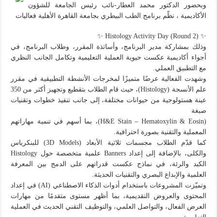
وبحضور الدكتور محمد العطار-نائب رئيس الجامعة للشؤون
الأكاديمية ، نظّم برنامج الطب البيطري بجامعة القاهرة الأهلية فعاليات
✨ Histology Activity Day (Round 2) ✨
وذلك بمشاركة مدير البرنامج، وأساتذة المقرر، وطلاب البرنامج، في
أجواء أكاديمية عكست حيوية العملية التعليمية وتكامل الجانب النظري
مع التطبيق العملي.
وشهدت الفعالية عرضًا متميزًا لمخرجات الأنشطة التطبيقية في مقرر
علم الأنسجة (Histology)، حيث قام الطلاب بتقطيع وتجهيز أكثر من 350
عينة هستولوجية من حيوانات مختلفة، إلى جانب تنفيذ خطوات وتقنيات
صبغة
(H&E Stain – Hematoxylin & Eosin)، بما أسهم في تنمية مهاراتهم
المعملية والتقنية بصورة احترافية.
كما قدّم الطلاب مجسمات ثلاثية الأبعاد (3D Models) للبنكرياس
والكلى، بالإضافة إلى إعداد Banners علمية متخصصة حول Histology
الكبد والرئة، في نماذج عكست قدراتهم على الدمج بين المعرفة
العلمية والإبداع البصري والتقنيات الحديثة.
وتميّزت المشروعات باستخدام أدوات الذكاء الاصطناعي (AI) في إعداد
المحتوى والعروض التقديمية، بما أظهر مستوى متقدمًا من مهارات
العرض الفعال، والتواصل العلمي، والتوظيف التقني الحديث في العملية