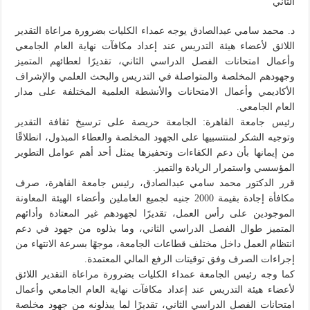
الثاني
د. محمد سامي عبدالصادق يوجه عمداء الكليات بضرورة مراعاة التقدير
اللائق لأعضاء هيئة التدريس عند إعداد مكافآت نهاية العام الجامعي
وأعمال امتحانات الفصل الدراسي الثاني، تقديرًا لعطائهم المتميز
وجهودهم المخلصة والمتواصلة في التدريس والبحث العلمي والإشراف
الأكاديمي وأعمال الامتحانات والأنشطة العلمية المختلفة على مدار
العام الجامعي.
رئيس جامعة القاهرة: الجامعة حريصة على ترسيخ ثقافة التقدير
وتوجيه الشكر لمنتسبيها على الجهود المخلصة والعطاء المبذول، انطلاقًا
من إيمانها بأن دعم الكفاءات وتحفيزها يمثل أحد أهم عوامل التطوير
المؤسسي واستمرار الريادة والتميز.
قرر الدكتور محمد سامي عبدالصادق، رئيس جامعة القاهرة، صرف
مكافأة إجادة بقيمة 2000 جنيه لجميع العاملين وأعضاء الهيئة المعاونة
الموجودين على رأس العمل، تقديرًا لجهودهم غير المعتادة وأدائهم
المتميز طوال الفصل الدراسي الثاني، وما بذلوه من جهود في دعم
انتظام العمل داخل مختلف قطاعات الجامعة، موجهًا بسرعة الانتهاء من
إجراءات الصرف وفق توقيتات الرفع المالي المعتمدة.
كما وجه رئيس الجامعة عمداء الكليات بضرورة مراعاة التقدير اللائق
لأعضاء هيئة التدريس عند إعداد مكافآت نهاية العام الجامعي وأعمال
امتحانات الفصل الدراسي الثاني، تقديرًا لما يبذلونه من جهود مخلصة