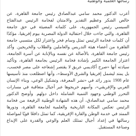
رسالتها العلمية والوطنية
أعرب الدكتور محمد سامي عبدالصادق رئيس جامعة القاهرة، عن
خالص الشكر وعظيم التقدير والامتنان لفخامة الرئيس عبدالفتاح
السيسي رئيس الجمهورية، على كلماته المضيئة في حق جامعة
القاهرة، والتي جاءت خلال احتفالية الدولة المصرية بيوم إفريقيا، مؤكدًا
أن كلمات فخامة الرئيس تمثل وسام فخر واعتزاز لكل منتسبي جامعة
القاهرة من أعضاء هيئة التدريس والعاملين والطلاب والخريجين. وأكد
رئيس جامعة القاهرة، بالأصالة عن نفسه وبالإنابة عن أسرة الجامعة،
اعتزاز الجامعة الكبير بإشادة فخامة الرئيس بجامعة القاهرة، وتأكيد
سيادته أنها «صرح أكاديمي عريق لا يقتصر إشعاعه على مصر فحسب،
بل يمتد ليشمل إفريقيا والشرق الأوسط»، وأنها اضطلعت منذ تأسيسها
عام 1908 بدور رائد في «نشر المعرفة، وتشكيل الوعي، وبناء الإنسان
العربي والإفريقي»، وأسهم خريجوها عبر أجيال متعاقبة في مسارات
التحرر الوطني وجهود التنمية الشاملة داخل دولهم. وأوضح الدكتور
محمد سامي عبدالصادق، أن هذه الشهادة الوطنية الرفيعة من فخامة
الرئيس تعكس المكانة التاريخية والعلمية لجامعة القاهرة، ودورها
الممتد في خدمة الوطن والقارة الإفريقية، كما تمثل دافعًا قويًا لمواصلة
رسالتها في إعداد أجيال تمتلك العلم والوعي والقدرة على الإبداع
وصناعة المستقبل.