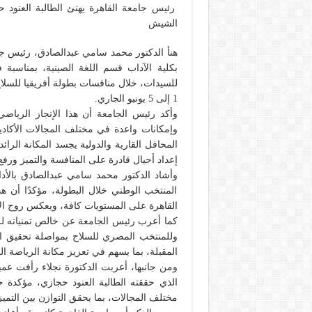
رئيس جامعة القاهرة يهنئ الطالبة العنود حج
الشيش
هنأ الدكتور محمد سامي عبدالصادق، رئيس جامع
بكلية الآداب قسم اللغة الصينية، بمناسب
للسيدات، خلال منافسات بطولة أفريقيا للسلا
1 إلى 5 يونيو الجاري.
وأكد رئيس الجامعة أن هذا الإنجاز الرياض
وإمكانات واعدة في مختلف المجالات الأكاديمي
المحافل القارية والدولية يجسد المكانة الرائ
إعداد أجيال قادرة على المنافسة والتميز ورف
وأشاد الدكتور محمد سامي عبدالصادق بالأد
المنتخب الوطني خلال البطولة، مؤكدًا أن 
القاهرة على المستويات كافة، ويعكس روح الإص
كما أعرب رئيس الجامعة عن خالص تمنياته للطا
وللمنتخب المصري للسلاح بمواصلة تحقيق الإن
المقبلة، بما يسهم في تعزيز مكانة الرياضة ا
ومن جانبها، أعربت الدكتورة نجلاء رأفت عميد
الذي حققته الطالبة العنود حجازي، مؤكدة 
مختلف المجالات، بما يحقق التوازن بين التميز 