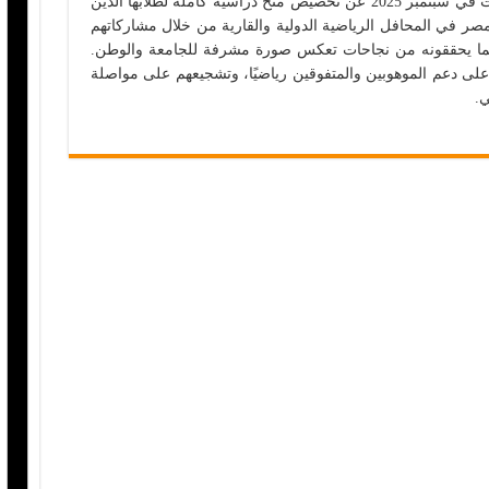
جدير بالذكر أن جامعة القاهرة كانت قد أعلنت في سبتمبر 2025 عن تخصيص منح دراسية كاملة لطلابها الذين
ر في المحافل الرياضية الدولية والقارية من خلال مشاركاتهم
ًا لما يحققونه من نجاحات تعكس صورة مشرفة للجامعة والوطن.
لى دعم الموهوبين والمتفوقين رياضيًا، وتشجيعهم على مواصلة
ي.