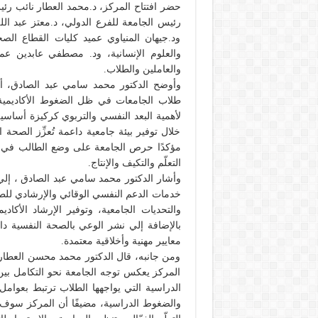
حضر افتتاح المركز، د.محمد العطار نائب رئيس
رئيس الجامعة للفرع الدولي، د.معتز عبد ال
ود.جيهان المنياوي عميد كليات القطاع الص
والعلوم الإنسانية، ود. مصطفي عابدين عم
والعاملين والطلاب.
وأوضح الدكتور محمد سامي عبد الصادق، أن إ
طلاب الجامعات في ظل الضغوط الأكاديمية و
لأهمية البعد النفسي والتربوي كركيزة أساس
خلال توفير بيئة جامعية داعمة تُعزِّز الصحة ا
مؤكدًا حرص الجامعة على وضع الطالب في صدا
التعلّم والتكيف والإنتاج.
وأشار الدكتور محمد سامي عبد الصادق ، إلي 
خدمات الدعم النفسي الوقائي والإرشادي للط
والتحديات الجامعية، وتوفير الإرشاد الأكادي
بالإضافة إلي نشر الوعي بالصحة النفسية دا
معايير مهنية وأخلاقية معتمدة.
ومن جانبه، قال الدكتور محمد محسن العطار، ن
المركز يعكس توجه الجامعة نحو التكامل بين ا
الدراسية التي يواجهها الطلاب ترتبط بعوامل
والضغوط الدراسية، مضيفًا أن المركز سوف 