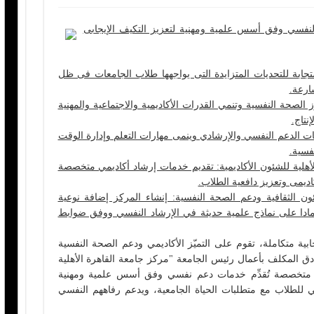
النفسي وفق أسس علمية ومهنية لتعزيز التكيف الإيجابى
جابة للتحديات المتزايدة التى يواجهها طلاب الجامعات فى ظل
ارعة.
 الصحة النفسية وتنمي القدرات الأكاديمية والاجتماعية والمهنية
نتاج.
 الدعم النفسي والإرشادي وينمى مهارات التعلم وإدارة الوقت
فسية.
أهلية للشئون الأكاديمية: تقديم خدمات إرشاد أكاديمي متخصصة
كاديمى وتعزيز دافعية الطلاب.
ون الثقافية ودعم الصحة النفسية: إنشاء المركز إضافة نوعية
عتمادا على نماذج علمية حديثة في الإرشاد النفسي ووفق ضوابط
جابية متكاملة، تقوم على التميّز الأكاديمي ودعم الصحة النفسية
دق المكلف بأعمال رئيس الجامعة "مركز جامعة القاهرة الأهلية
دة متخصصة تُقدِّم خدمات دعم نفسي وفق أسس علمية ومهنية
بي للطلاب مع متطلبات الحياة الجامعية، ويدعم رفاههم النفسي