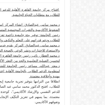
افتتاح مركز جامعة القاهرة الأهلية للدعم 
للطلاب مع متطلبات الحياة الجامعية.
د.محمد سامى عبدالصادق: إنشاء المركز است
الضغوط الأكاديمية والتغيرات المجتمعية المتس
رئيس الجامعة: توفير بيئة جامعية داعمة تعزز
للطلاب ودعم قدراتهم على التعلم والتكيف والإ
د.محمد سامى عبدالصادق: المركز يقدم خدمات
والاستعداد للاختبارات ونشر الوعي بالصحة الن
د.محمد العطار، نائب رئيس جامعة القاهرة ال
لتحسين العملية التعليمية والحد من التعثر الأ
د.معتز عبدالله، مساعد رئيس الجامعة للشئ
لمنظومة الدعم الطلابي بالجامعة الأهلية ا
مهنية وأخلاقية معتمدة.
انطلاقا من التزامها بتوفير تجربة جامعية إي
للطلاب، افتتح الدكتور محمد سامي عبد الصا
للدعم النفسي والإرشاد الأكاديمي"، كوح
معتمدة، بما يسهم في تعزيز التكيّف الإيجا
وتفوقهم الأكاديمي.