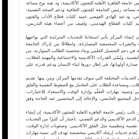
 جامعة القاهرة الأهلية للشئون الأكاديمية، ود. هبه نوح مساعد
له مساعد رئيس الجامعة للشئون الثقافية ودعم الصحة النفسية،
حي، ود.عبد الهادي العوضي عميد كليات قطاع الآداب والفنون
يد كليات القطاع الهندسي، ولفيف من أعضاء هيئة التدريس،
نشاء المركز يأتي استجابةً للتحديات المتزايدة التي يواجهها
التغيرات المجتمعية المتسارعة، وانطلاقًا من إدراك الجامعة
ية في دعم التحصيل العلمي وبناء شخصية الطالب المتوازنة، من
لنفسية، وتُنمّي القدرات الأكاديمية والاجتماعية والمهنية للطلاب،
رة أولوياتها، فى إطار دورها لبناء الإنسان ودعم قدرته على
الخدمات المختلفة التي سوف يَقدمها المركز، ومن بينها: تقديم
لاب، ومساعدة الطلاب على التعامل مع الضغوط النفسية والقلق
مي وتنمية مهارات التعلّم وإدارة الوقت والاستعداد للاختبارات،
خل المجتمع الجامعي، والإحالة إلى المختصين عند الحاجة وفق
ائب رئيس جامعة القاهرة الاهلية للشئون الأكاديمية، إن إنشاء
لدعم الأكاديمي والدعم النفسي، باعتبار أن كثيرًا من التحديات
 نفسية وتنظيمية مثل القلق الأكاديمي، وصعوبات إدارة الوقت،
يُقدم خدمات إرشاد أكاديمي متخصصة تهدف إلى تنمية مهارات