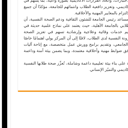
للاختبارات، واتخاذ القرارات الأكاديمية بصورة واعية، بما يسهم في
أكاديمي، وتعزيز دافعية الطلاب وانتمائهم للجامعة، مؤكدًا أن جميع
تزام بالمعايير المهنية والأخلاقية.
 مساعد رئيس الجامعة للشئون الثقافية ودعم الصحة النفسية، أن
لابي بالجامعة الأهلية، حيث يعتمد على نماذج علمية حديثة في
ديم خدمات وقائية وعلاجية وإرشادية تسهم في تعزيز الصحة
ونة النفسية لدى الطلاب، لافتًا إلى أن المركز يولي اهتمامًا خاصًا
 الجامعي، وتقديم برامج وورش عمل متخصصة، مع إتاحة آليات
ق ضوابط مهنية وأخلاقية معتمدة، وبما يضمن بيئة آمنة وداعمة
لى بناء بيئة تعليمية داعمة وشاملة، تُعزِّز صحة طلابها النفسية
ديمي والتميّز الإنساني.