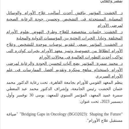
بمصر والعالي
د. الخشت: المؤتمر يناقش أحدث أساليب علاج الأورام والوسائل
المعملية المستحدثة فى التشخيص وتحسين جودة الرعاية الصحية
لمرضى الأورام
د. الخشت: جلسات متخصصة للعلاج وطرق النهوض بعلوم الأورام
المختلفة وتبادل الخبرات البحثية بين المؤسسات الدولية والمحلية
د. الخشت: المؤتمر يسعى لتقديم توصيات موحدة للتشخيص وعلاج
الأورام انطلاقا من خصوصية وتميز معهد الأورام بخبرات كوادره التى
تواكب أحدث التطورات العالمية فى مجالات الأورام
د. محمد سمرة: المؤتمر يضع آليات لتحسين الجودة والرعاية لمرضى
الأورام باستخدام مناهج مبتكرة وتقديم أفضل الممارسات فى علم
الأورام السريري
ينظم المعهد القومي للأورام بجامعة القاهرة، تحت رعاية الدكتور محمد
عثمان الخشت رئيس الجامعة، وإشراف الدكتور محمد عبد المعطي
سمرة عميد المعهد، المؤتمر السنوي للمعهد، يومى 30 نوفمبر وأول
ديسمبر 2023، تحت عنوان:
‏“Bridging Gaps in Oncology (BGO2023): Shaping the Future” "صياغة
مستقبل علاج الأورام".