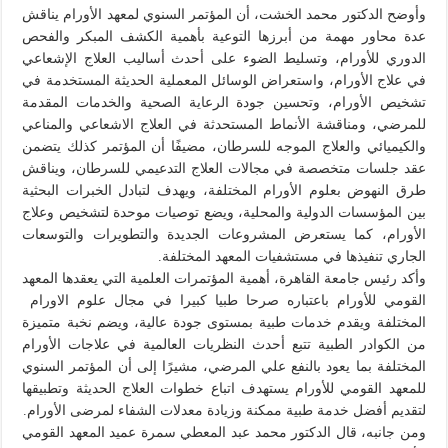
وأوضح الدكتور محمد الخشت، أن المؤتمر السنوي لمعهد الأورام يناقش
عدة محاور مهمة من أبرزها التوعية بأهمية الكشف المبكر والفحص
الدوري للأورام، وتسليط الضوء على أحدث أساليب العلاج الإشعاعي
في علاج الأورام، واستعراض الوسائل المعملية الحديثة المستخدمة في
تشخيص الأورام، وتحسين جودة الرعاية الصحية والخدمات المقدمة
للمرضي، ومناقشة الأنماط المستحدثة في العلاج الاشعاعي والمناعي
والكيميائي والعلاج الموجه للسرطان، مضيفًا أن المؤتمر كذلك يتضمن
عقد جلسات متخصصة في مجالات العلاج التدعيمي للسرطان، ويناقش
طرق النهوض بعلوم الأورام المختلفة، ويهدف لتبادل الخبرات البحثية
بين المؤسسات الدولية والمحلية، ويضع توصيات موحدة لتشخيص وعلاج
الأورام، كما يستعرض المشروعات الجديدة والتطويرات والتوسعات
الجاري تنفيذها في مستشفيات المعهد المختلفة.
وأكد رئيس جامعة القاهرة، أهمية المؤتمرات العلمية التي يعقدها المعهد
القومي للأورام باعتباره صرحا طبيا كبيرا في مجال علوم الاورام
المختلفة ويقدم خدمات طبية بمستوى جودة عالية، ويضم نخبة متميزة
من الكوادر الطبية تتبع أحدث النظريات العالمية في علاجات الأورام
المختلفة بما يعود بالنفع علي المرضي، مشيرًا إلى أن المؤتمر السنوي
للمعهد القومي للأورام يستهدف اتباع خطوات العلاج الحديثة وتطبيقها
لتقديم أفضل خدمة طبية ممكنة وزيادة معدلات الشفاء لمرضى الأورام.
ومن جانبه، قال الدكتور محمد عبد المعطي سمرة عميد المعهد القومي