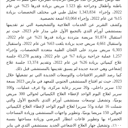
باطنة وأطفال وجراحة بلغ 1.523 مريض بزيادة قدرها 25% عن عام
2022، وإجراء 1,343,834 تحليل طبي في مختلف التخصصات بزيادة
15% عن عام 2022، وإجراء 63,064 اشعة تخصصية.
وكشف التقرير عن الخدمات العلاجية والتشخيصية التي تم تقديمها
بمستشفي أورام الثدي بالتجمع الأول علي مدار عام 2023، حيث تم
استقبال 91,874 مريضة مترددة بزيادة قدرها 21% عن عام 2022،
واستقبال 4,661 مريض جديد بزيادة بلغت 63% عن عام 2022، واستقبال
6,303 مريض متردد على اللجان الطبية متعددة التخصصات، وإجراء
1,257 عملية جراحية بزيادة 7% عن عام 2022، وتقديم 43,278 جلسة
علاج كيميائي بزيادة 26% عن عام 2022، وتقديم 13,374 جلسة علاج
إشعاعي وهي خدمة جديدة لم يسبق تقديمها بالمستشفى قبل ذلك.
كما رصد التقرير الافتتاحات والتوسعات الجديدة التي تم تشغيلها خلال
2023، حيث تم افتتاح المستشفى الجنوبي للمعهد في مارس 2023 بسعة
132 سرير داخلي، و20 سرير رعاية مركزة، و6 غرف عمليات، و100
سرير لعلاج اليوم الواحد لإعطاء العلاج الكيميائي لحوالي 300 مريض
يوميًا، وتشغيل توسعات مستشفى أورام الثدي بالتجمع الأول والتي
شملت 16 عيادة و55 سريرا لعلاج اليوم الواحد لإعطاء العلاج الكيميائي
لحوالي 150 مريضا يوميًا، وتطوير واجهات المستشفى وزيادة المساحات
الخضراء بها وتطوير قاعات انتظار المرضي وزيادة مساحتها بنسبة
١٠٠٪، وتشغيل جهاز العلاج الاشعاعي الجديد بمستشفي الثدي في يناير