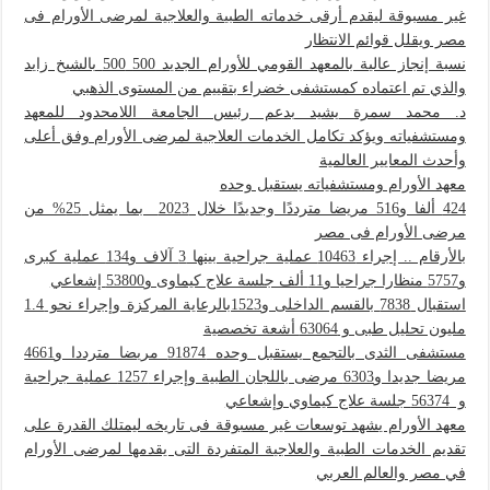
غير مسبوقة ليقدم أرقى خدماته الطبية والعلاجية لمرضى الأورام فى
مصر ويقلل قوائم الانتظار
نسبة إنجاز عالية بالمعهد القومي للأورام الجديد 500 500 بالشيخ زايد
والذي تم اعتماده كمستشفى خضراء بتقييم من المستوى الذهبي
د. محمد سمرة يشيد بدعم رئيس الجامعة اللامحدود للمعهد
ومستشفياته ويؤكد تكامل الخدمات العلاجية لمرضى الأورام وفق أعلى
وأحدث المعايير العالمية
معهد الأورام ومستشفياته يستقبل وحده
424 ألفا و516 مريضا مترددًا وجديدًا خلال 2023 بما يمثل 25% من
مرضى الأورام فى مصر
بالأرقام .. إجراء 10463 عملية جراحية بينها 3 آلاف و134 عملية كبرى
و5757 منظارا جراحيا و11 ألف جلسة علاج كيماوى و53800 إشعاعي
استقبال 7838 بالقسم الداخلى و1523بالرعاية المركزة وإجراء نحو 1.4
مليون تحليل طبى و 63064 أشعة تخصصية
مستشفى الثدى بالتجمع يستقبل وحده 91874 مريضا مترددا و4661
مريضا جديدا و6303 مرضى باللجان الطبية وإجراء 1257 عملية جراحية
و 56374 جلسة علاج كيماوي وإشعاعي
معهد الأورام يشهد توسعات غير مسبوقة فى تاريخه ليمتلك القدرة على
تقديم الخدمات الطبية والعلاجية المتفردة التى يقدمها لمرضى الأورام
في مصر والعالم العربي