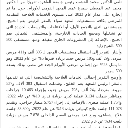
تلقى الدكتور محمد الخشت رئيس جامعة القاهرة، تقريرًا من الدكتور
محمد عبد المعطي سمرة عميد المعهد القومي للأورام، حول ما تم
إنجازه على مدار عام 2023 على مستوى الخدمات العلاجية المقدمة
للمرضى بكافة مستشفيات المعهد سواء بالمقر الرئيس بفم الخليج،
ومستشفى الثدي بالتجمع الأول، أو الافتتاحات والتوسعات الجديدة التي
تم تشغيلها ومجمع العيادات الخارجية، والمستشفى الشمالي بفم
الخليج، بالإضافة إلى المشروعات الجاري تنفيذها ومنها مستشفى 500
500 بالشيخ زايد.
وأشار التقرير إلى استقبال مستشفيات المعهد لـ 395 ألف و411 مريض
متردد، و29 ألف و105 مريض جديد بزيادة قدرها 5% عن عام 2022، وهو
ما يمثل 25% من إجمالي مرضى الأورام الجدد في مصر، وذلك بسعة
500 سرير.
وأوضح التقرير إجمالي الخدمات العلاجية والتشخيصية التي تم تقديمها
بالمقر الرئيس للمعهد بفم الخليج، وشملت استقبال 303 آلاف و537
مريضا مترددا، و24 ألف و798 مريض جديد، وإجراء 10.463 جراحات
ومناظير شملت 3.134 عملية كبرى بزيادة قدرها 10% عن عام 2022،
و1.754 عملية صغرى، بالإضافة إلى إجراء 5.757 منظار جراحي، وتقديم
111.078 جلسة علاج كيميائي بزيادة 13% عن عام 2022، و53.800 جلسة
علاج إشعاعي، وبلغ عدد مرضى القسم الداخلي 7.878 مريض بزيادة
بلغت 34% عن عام 2022.
كما أوضح التقرير أن عدد مرضى الرعايات المركزة التي تضم 46 سرير