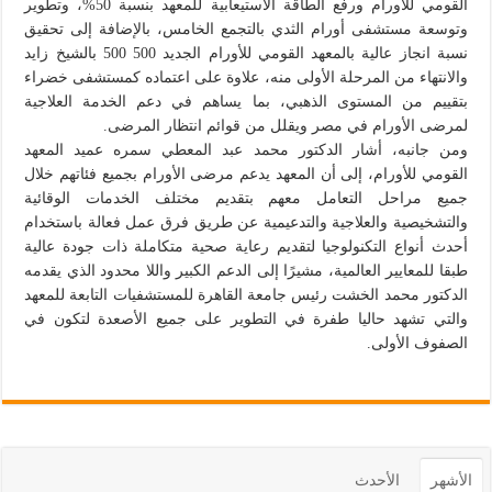
القومي للأورام ورفع الطاقة الاستيعابية للمعهد بنسبة 50%، وتطوير
وتوسعة مستشفى أورام الثدي بالتجمع الخامس، بالإضافة إلى تحقيق
نسبة انجاز عالية بالمعهد القومي للأورام الجديد 500 500 بالشيخ زايد
والانتهاء من المرحلة الأولى منه، علاوة على اعتماده كمستشفى خضراء
بتقييم من المستوى الذهبي، بما يساهم في دعم الخدمة العلاجية
لمرضى الأورام في مصر ويقلل من قوائم انتظار المرضى.
ومن جانبه، أشار الدكتور محمد عبد المعطي سمره عميد المعهد
القومي للأورام، إلى أن المعهد يدعم مرضى الأورام بجميع فئاتهم خلال
جميع مراحل التعامل معهم بتقديم مختلف الخدمات الوقائية
والتشخيصية والعلاجية والتدعيمية عن طريق فرق عمل فعالة باستخدام
أحدث أنواع التكنولوجيا لتقديم رعاية صحية متكاملة ذات جودة عالية
طبقا للمعايير العالمية، مشيرًا إلى الدعم الكبير واللا محدود الذي يقدمه
الدكتور محمد الخشت رئيس جامعة القاهرة للمستشفيات التابعة للمعهد
والتي تشهد حاليا طفرة في التطوير على جميع الأصعدة لتكون في
الصفوف الأولى.
الأشهر
الأحدث