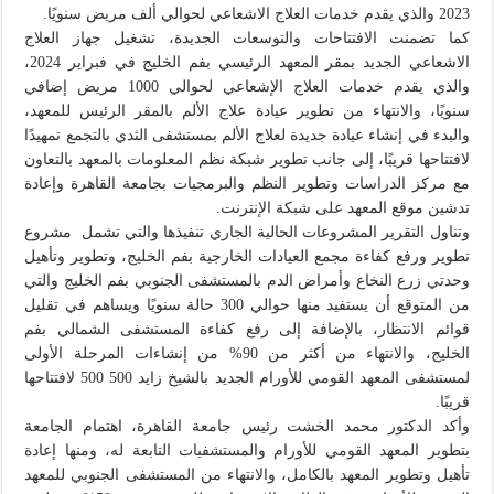
2023 والذي يقدم خدمات العلاج الاشعاعي لحوالي ألف مريض سنويًا.
كما تضمنت الافتتاحات والتوسعات الجديدة، تشغيل جهاز العلاج
الاشعاعي الجديد بمقر المعهد الرئيسي بفم الخليج في فبراير 2024،
والذي يقدم خدمات العلاج الإشعاعي لحوالي 1000 مريض إضافي
سنويًا، والانتهاء من تطوير عيادة علاج الألم بالمقر الرئيس للمعهد،
والبدء في إنشاء عيادة جديدة لعلاج الألم بمستشفى الثدي بالتجمع تمهيدًا
لافتتاحها قريبًا، إلى جانب تطوير شبكة نظم المعلومات بالمعهد بالتعاون
مع مركز الدراسات وتطوير النظم والبرمجيات بجامعة القاهرة وإعادة
تدشين موقع المعهد على شبكة الإنترنت.
وتناول التقرير المشروعات الحالية الجاري تنفيذها والتي تشمل مشروع
تطوير ورفع كفاءة مجمع العيادات الخارجية بفم الخليج، وتطوير وتأهيل
وحدتي زرع النخاع وأمراض الدم بالمستشفى الجنوبي بفم الخليج والتي
من المتوقع أن يستفيد منها حوالي 300 حالة سنويًا ويساهم في تقليل
قوائم الانتظار، بالإضافة إلى رفع كفاءة المستشفى الشمالي بفم
الخليج، والانتهاء من أكثر من 90% من إنشاءات المرحلة الأولى
لمستشفى المعهد القومي للأورام الجديد بالشيخ زايد 500 500 لافتتاحها
قريبًا.
وأكد الدكتور محمد الخشت رئيس جامعة القاهرة، اهتمام الجامعة
بتطوير المعهد القومي للأورام والمستشفيات التابعة له، ومنها إعادة
تأهيل وتطوير المعهد بالكامل، والانتهاء من المستشفى الجنوبي للمعهد